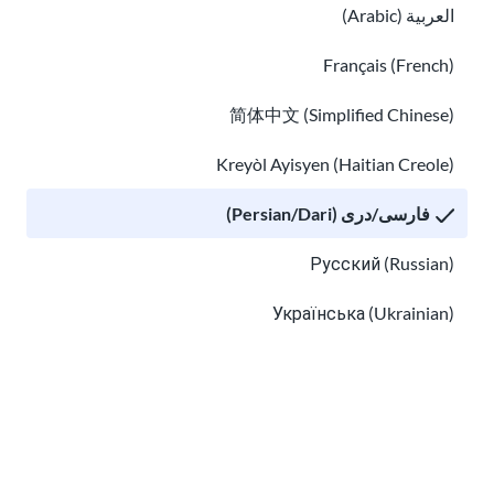
العربية (Arabic)
Français (French)
简体中文 (Simplified Chinese)
Kreyòl Ayisyen (Haitian Creole)
فارسی/دری (Persian/Dari)
سطح تحصیلات آمریکا چقدر است؟
Русский (Russian)
دربارهٔ ایمنی در رسانه‌های اجتماعی و ایمنی دیجیتال برای مه
Українська (Ukrainian)
Tiếng Việt (Vietnamese)
Other pages in:
한국어 (Korean)