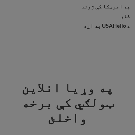
په امریکا کې ژوند
په امریکا کې ژوند
کار
کار
د USAHello په اړه
د USAHello په اړه
په وړیا انلاین
ټولګي کې برخه
واخلئ