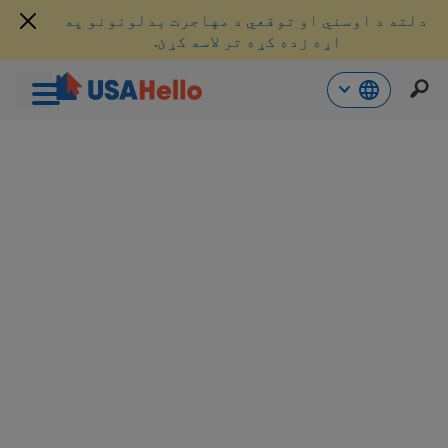
دلته د اوسني او توقعي د مهاجرت بدلونونو په
اړه زده کړه تر لاسه کړئ.
حتوا
م
ه
اړ
و
ئ
ن
د
ل
.