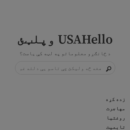
ي.
USAHello وپلټئ
د ځانګړو معلوماتو په لټه کې یاست؟
زده کړه
زده کړه
مهاجرت
مهاجرت
روغتیا
روغتیا
تابعیت
تابعیت