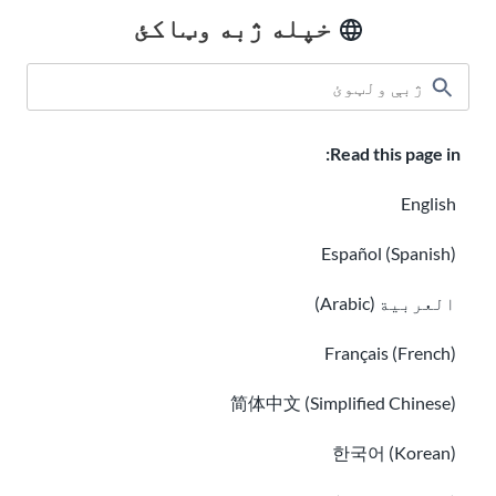
خپله ژبه وټاکئ
ټولګی
د USAHello په اړه
څنګه مرسته وکړو
په USAHello کې دندې
مرسته ورکړئ
Read this page in:
English
د محرمیت تګلاره
Español (Spanish)
‫®GED یوه ثبت شوې سوداګریزه نښه ده چې د زده کړې لپاره د
امریکايي شورا ملکيت دی او د GED Testing Service LLC له لوري
العربية (Arabic)
تر قانوني جواز لاندې اداره کیږي ``` د نورو معلوماتو لپاره،
ged.com ته مراجعه وکړئ
ged
Français (French)
تاسو هرکله کولی شئ چې د
USAHello
مواد د Creative Commons
简体中文 (Simplified Chinese)
CC BY-NC-SA 4.0
license
په چوکاټ کې کاپي او خپاره کړئ. د
مناسب اعتبار ورکولو د یوې برخې په توګه، له تاسو غوښتنه
한국어 (Korean)
کوو چې کله هم زموږ مواد کاروئ نو د مرجع په توګه زموږ وېب
پاڼه ذکر کړئ.