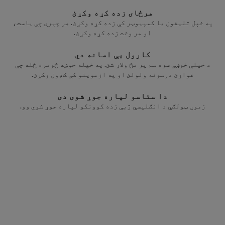
هرځای زده کړه وکړئ
په خپل تلیفون یا کمپیوټر کې زده کړه وکړئ. هر چېرې چې یاست،
او هر وخت زده کړه وکړئ.
کارول يې اسانه دي
د خپلې خوښې سره سم پر مخ ولاړ شئ. په خپله خوښه څومره ځله چې
غواړئ درسونه ولولئ او په ازموينو کې ګډون وکړئ.
دا ستاسو لپاره جوړ شوی دی
زموږ ټولګي د انګلیسي ژبې زده کوونکو لپاره جوړ شوي وو.
د GED
ټولګې
®
د خپل GED
دیپلوم لپاره انلاین مطالعه
®
وکړئ. د لیسې د شهادتنامې په درلودلو سره،
تاسو کولی شئ کالج ته ولاړ شئ یا ښه دنده
ترلاسه کړئ.