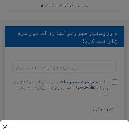
په ټولګي کې ګډون وکړئ
د وروستيو خبرونو لپاره له موږ سره
ځان ثبت کړئ!
ما د
محرمیت معلومات
ولوستل او موافق یم
چې له USAHello څخه بریښنالیکونه ترلاسه
کړم.