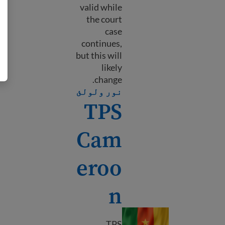
valid while
the court
case
continues,
but this will
likely
change.
PS Burma (Myanmar)
نور ولولئ
TPS
Cam
eroo
n
TPS Cameroon
TPS