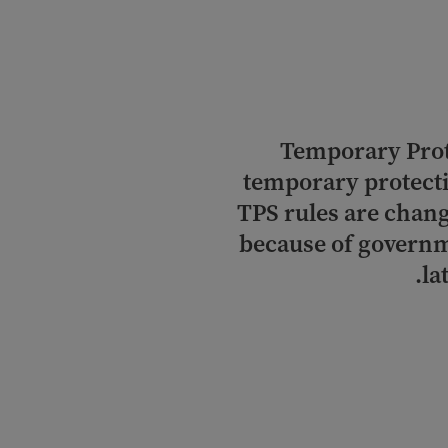
Temporary Prot
temporary protecti
TPS rules are chan
because of governm
la