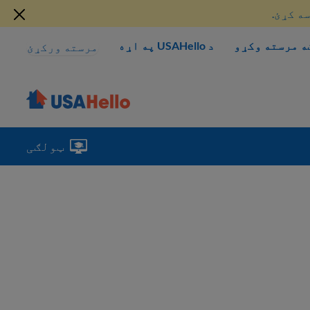
ه کړئ.
ه مرسته وکړو
د USAHello په اړه
مرسته ورکړئ
ټولګی
اړه تازه
ې