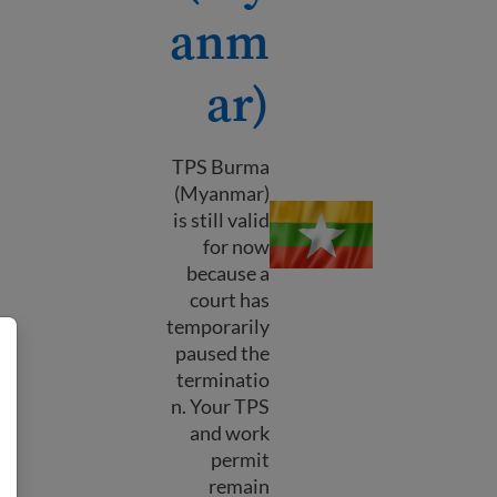
anm
ar)
TPS Burma
(Myanmar)
TPS Burma (Myanmar)
is still valid
for now
because a
court has
temporarily
paused the
terminatio
n. Your TPS
and work
permit
remain