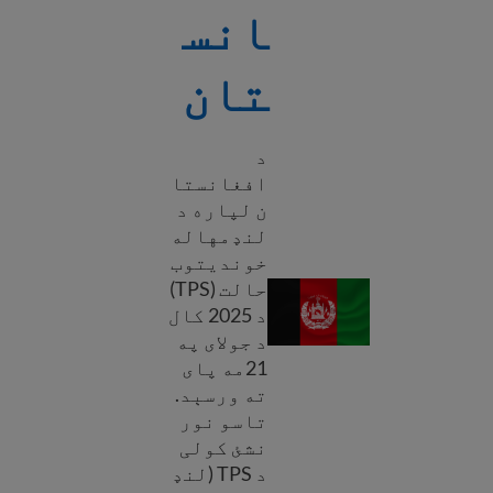
انس
تان
د
افغانستا
ن لپاره د
لنډمهاله
خوندیتوب
حالت (TPS)
TPS افغانستان
د 2025 کال
د جولای په
21مه پای
ته ورسېد.
تاسو نور
نشئ کولی
د TPS (لنډ