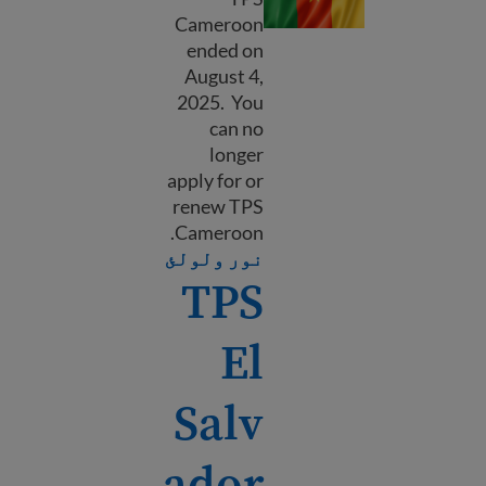
Cameroon
ended on
August 4,
2025. You
can no
longer
apply for or
renew TPS
Cameroon.
about TPS Cameroon
نور ولولئ
TPS
El
Salv
ador