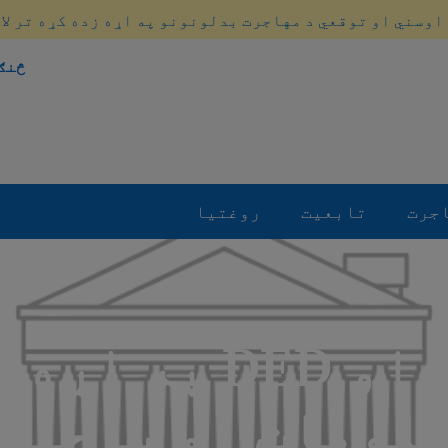
اوسني او توقعي د مهاجرت بدلونونو په اړه زده کړه تر لاس
څنګ
جرت
تابعیت
روغتیا
د TPS او DED په 
لومات او سرچین