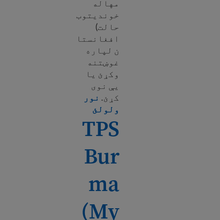
مهاله
خونديتوب
حالت)
افغانستا
ن لپاره
غوښتنه
وکړئ یا
یې نوی
کړئ.
نور
e about TPS Afghanistan
ولولئ
TPS
Bur
ma
(My