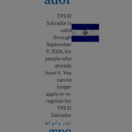
TPS El
Salvador is
TPS El Salvador
valid
through
September
9, 2026, for
people who
already
have it. You
can no
longer
apply or re-
register for
TPS El
Salvador.
out TPS El Salvador
نور ولولئ