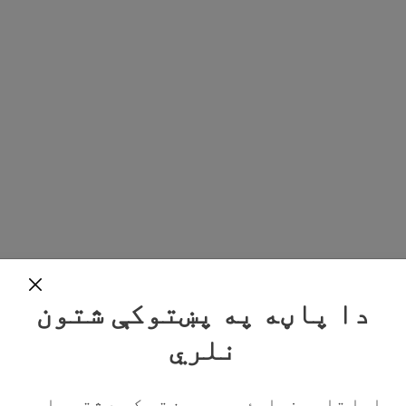
دا پاڼه په پښتوکې شتون
نلري
ایا تاسو غواړئ چې په پښتو کې د شته پاڼو