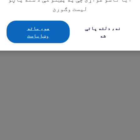
لیست وګورئ
نه، دلته پاتې
هو، ماته
شه
وښایاست
Learn more about T