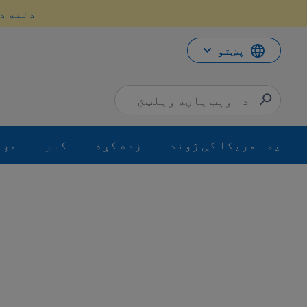
حتوا
دلته د 
ه
اړ
ئ
پښتو
په امریکا کې ژوند
زده کړه
کار
مها
مع