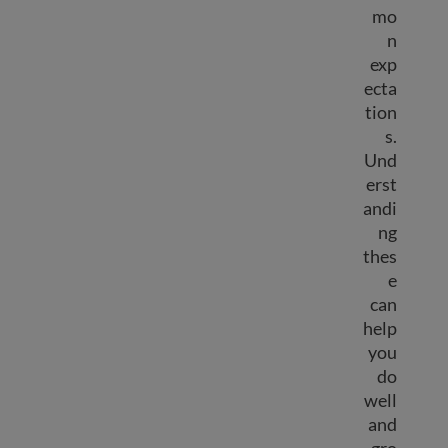
mo
n
exp
ecta
tion
s.
Und
erst
andi
ng
thes
e
can
help
you
do
well
and