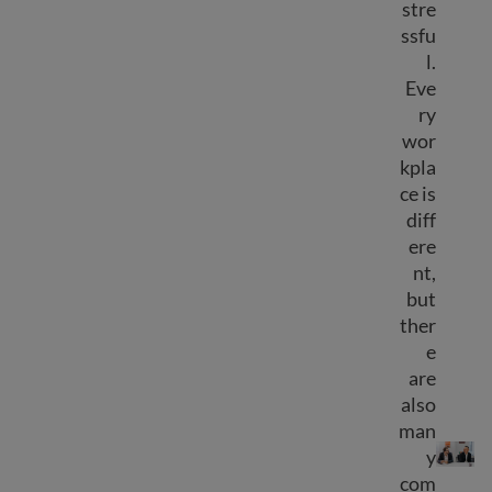
stre
ssfu
l.
Eve
ry
wor
kpla
ce is
diff
ere
nt,
but
ther
e
are
also
Workplace success
man
y
com