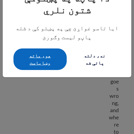
wor
شتون نلري
king
con
diti
ایا تاسو غواړئ چې په پښتو کې د شته
ons,
پاڼو لیست وګورئ
wha
t to
do if
نه، دلته
هو، ماته
som
پاتې شه
وښایاست
ethi
ng
goe
s
wro
ng,
and
whe
re
to