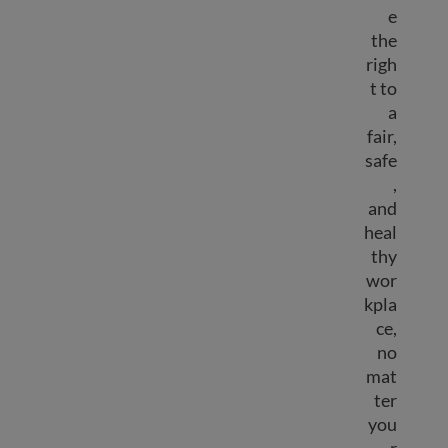
e
the
righ
t to
a
fair,
safe
,
and
heal
thy
wor
kpla
ce,
no
mat
ter
you