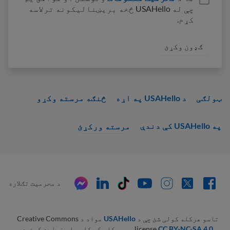
چې له USAHello څخه بریښنالیکونه ترلاسه
کړم.
ټولګی
د USAHello په اړه
څنګه مرسته وکړو
په USAHello کې دندې
مرسته ورکړئ
د محرمیت تګلاره
تاسو هرکله کولی شئ چې د
USAHello
مواد د Creative Commons
CC BY-NC-SA 4.0
license
په چوکاټ کې کاپي او خپاره کړئ. د