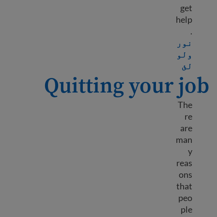
get
help
.
نور
ولو
Learn more about Workers’ rights
لئ
Quitting your job
The
re
are
man
y
reas
ons
that
peo
ple