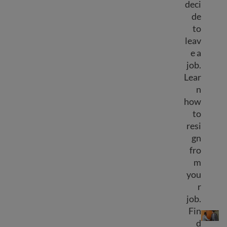
deci
de
to
leav
e a
job.
Lear
n
how
to
resi
gn
fro
m
you
r
job.
Quitting your job
Fin
d