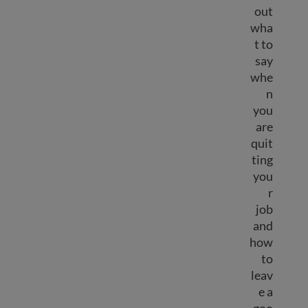
out
wha
t to
say
whe
n
you
are
quit
ting
you
r
job
and
how
to
leav
e a