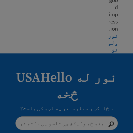
goo
d
imp
ress
ion.
نور
ولو
Learn more about Quitting your job
لئ
نور له USAHello
څخه
د ځانګړو معلوماتو په لټه کې یاست؟