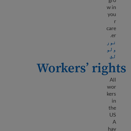
gro
w in
you
r
care
er.
نور
ولو
Learn more about Workplace success
لئ
Workers’ rights
All
wor
kers
in
the
US
A
hav