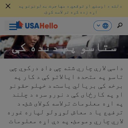
دلته د اوسني او توقعي د مهاجرت بدلونونو په
اړه زده کړه تر لاسه کړئ.
حتوا
ستاسو په دنده کې
ه
اړ
ئ
داسې لارې چاري شته چې ډاډ درکوي چې
تاسو په متحده ایالاتو کې د کار په
برخه کې بریالي یاست. د خپلو حقونو
او په کارځای کې د نورو سره د چلند
په اړه معلومات ترلاسه کولای شئ. د
ترفيع یا د معاش لوړولو لپاره غوره
لاري چاري ومومئ. په دې اړه معلومات