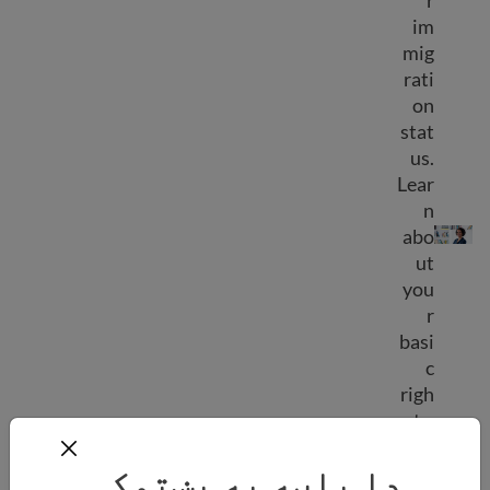
r
im
mig
rati
on
stat
us.
Lear
Workers’ rights
n
abo
ut
you
r
basi
c
righ
ts,
pay
دا پاڼه په پښتوکې
and