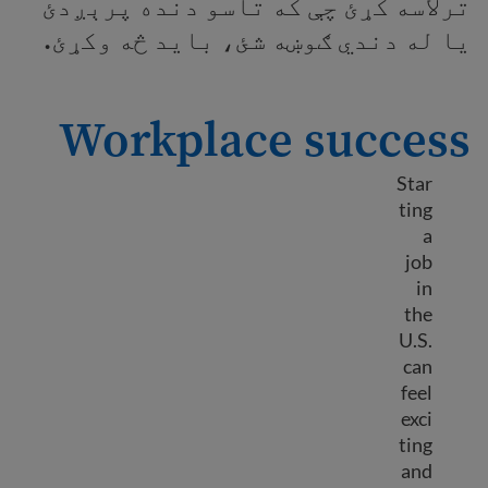
ترلاسه کړئ چې که تاسو دنده پرېږدئ
يا له دندي ګوښه شئ، بايد څه وکړئ.
Workplace success
Star
ting
a
job
in
the
U.S.
can
feel
exci
ting
and