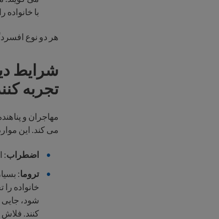
با خانواده ر
هر دو نوع افسردگ
شرایط دی
تجربه کنند
مهاجران و پناهن
می کند. این موارد 
اضطراب
: 
تروما
: بسیا
شود، جایی ک
کنند. فلاش