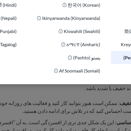
दी (Hindi)
한국어 (Korean)
ी (Nepali)
Ikinyarwanda (Kinyarwanda)
(Punjabi)
Kiswahili (Swahili)
简体
(Tagalog)
አማርኛ (Amharic)
Kreyò
پښتو (Pashto)
سردگی
Af Soomaali (Somali)
 خفیف یا شدید باشد.
فیف
: ممکن است هنوز بتوانید کار کنید و فعالیت های روزانه خود 
ت احساس کنید که در تلاش برای ادامه دادن هستید.
اساسی
: این یک شکل جدی تری از افسردگی است. به آن "افسردگی
کن است انجام کارهای روزانه مانند کار کردن، مراقبت از خود 