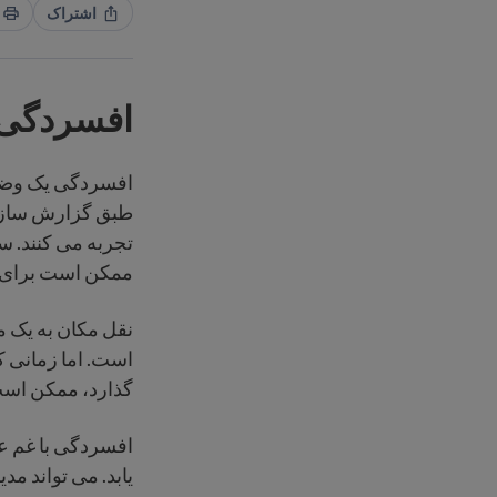
اشتراک
افسردگی
افسردگی یک وضعی
تجربه می کنند. س
ممکن است برای ب
نقل مکان به یک 
است. اما زمانی ک
گذارد، ممکن اس
افسردگی با غم عا
یابد. می تواند م