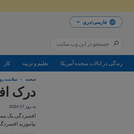
رش
ه
حتوا
فارسی/دری
زندگی در ایالات متحده آمریکا
تعلیم و تربیه
کار
صحت
>
سلامت رو
درک افس
به روز 17 2024
افسردگی یک بیمار
بیاموزید افسردگی