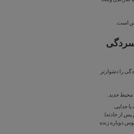
رس است.
سردگی
دگی را دشوارتر
 محیط جدید.
یا جدایی
 منجر به PTSD (اختلال استرس پس از حادثه)
وس دوباره زنده