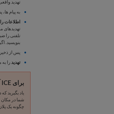
تهدید واقعی
به پیام ها،
اطلاعات را 
تهدیدهای م
تلفنی را ضبط
بنویسید. اگر
پس از ذخیر
تهدید
را به 
برای ICE آماده باشید
شما در مکان ع
چگونه یک پلان 