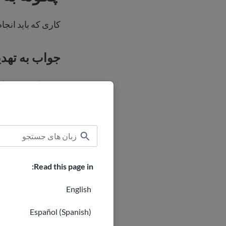
کاری که باید انجا
جواب به تهد
امنیت شما 
پیدا کنید. ا
آرام بمانید.
ا
جسمی را خنث
برای کمک ف
Read this page in:
از افرادی 
English
پنهان شوید
را در حالت 
Español (Spanish)
سعی کنید
ج