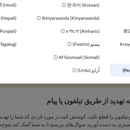
दी (Hindi)
한국어 (Korean)
 بخواهید. اگر فردی را که شما را تهدید می کند نمی شناسید، به د
 شناسایی فرد کمک می کند مانند سن، جنس، نژاد، قد، وزن، رنگ
ी (Nepali)
Ikinyarwanda (Kinyarwanda)
چیز دیگری که برجسته است.
(Punjabi)
አማርኛ (Amharic)
简体
ندگی شما در خطر فوری قرار دارد،
تنها در صورت آخرین راه حل م
Kreyò
پښتو (Pashto)
(Tagalog)
مجریان قانون
گزارش دهید.
Af Soomaali (Somali)
 دیگری در خطر فوری قرار دارید با
911 تماس
بگیرید. بیاموزید
اُردُو (Urdu)
د
چه انتظاری داشته باشید
.
تهدید از طریق تیلفون یا پیام
تیلفون را قطع نکنید. کوشش کنید در مورد فردی که شما را تهدید
تری به دست آورید. سوال‌های بپرسید تا به شما کمک کند متوجه 