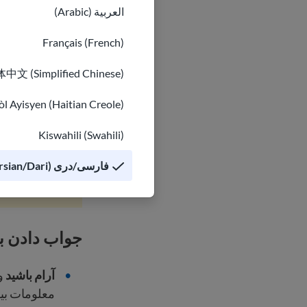
العربية (Arabic)
نزدیکان خود
باشید که به
Français (French)
لباس و هر 
中文 (Simplified Chinese)
زمانی که ز
l Ayisyen (Haitian Creole)
تهدید
را به 
Kiswahili (Swahili)
اگر شما یا شخص
فارسی/دری (Persian/Dari)
تماس می گیری
جواب دادن به 
آرام باشید
و 
معلومات بیش