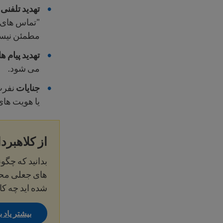
تهدید تلفنی
ا
"تماس های 
مطمئن نیستی
تهدید پیام 
می شود.
جنایات
نفرت
یا هویت ها
از کلاهبرد
بدانید که چگون
های جعلی محاف
شده اید چه کار
بیشتر یاد ب