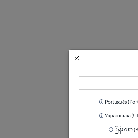
حفوظ برای رفتن
 پنهان شوید.
 کنید. ارتباط
Português (Por
Українська (Uk
کنید. گوشی خود
မြန်မာစာ (
م بگیرید یا از