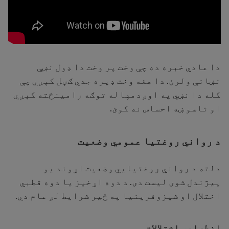
دا عادي خبره ده چې وخت پر وخت دا ډول نښې
نښانې ولرئ. دا هغه وخت ډیره جدي ګڼل کېږي چې
کله دا نښي په اوږدمهاله توګه رامينځته کېږي
او تاسو ښه احساس نه کوئ.
د رواني روغتیا عمومي وضعيت
دلته د رواني روغتیايي وضعيت اړوند يو
پیژندل شوی لیست دی. د دوه اړخيز يا دوه قطبي
اختلال او شیزوفرینیا په څیر شرایط لږ عام دي.
اضطرابي اختلالات