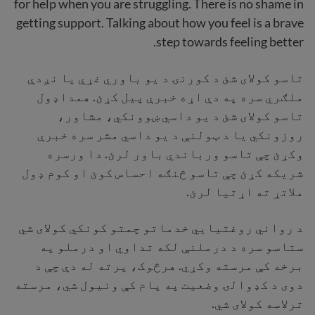
for help when you are struggling. There is no shame in
getting support. Talking about how you feel is a brave
step towards feeling better.
تاسو کولای شئ د کورنۍ د يو باوري غړي یا نږدې
ملګري سره په دې اړه خبرې پیل کړئ. همداډول
تاسو کولای شئ د یو داسي ښوونکي، مشاور،
روزونکي یا د ټولنې د يو داسي مشر سره خبرې
وکړئ چې تاسو ورباندي باور لرئ. دا ورسره
شریکه کړئ چې تاسو څنګه احساس کوئ او کوم ډول
ملاتړ ته اړتیا لرئ.
د رواني روغتیايي خدماتو چمتو کونکي کولای شي
ستاسو سره د درملنې لکه تداوي او درملو په
برخه کې مرسته وکړي. هرڅوک، پرته له دې چې د
دوی د کډوالۍ وضعیت په پام کې ونيول شي، مرسته
ترلاسه کولای شي.