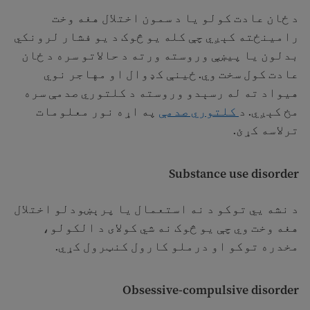
د ځان عادت کولو يا د سمون اختلال هغه وخت
رامينځته کېږي چې کله یو څوک د يو فشار لرونکي
بدلون یا پیښې وروسته ورته د حالاتو سره د ځان
عادت کول سخت وي. ځینې کډوال او مهاجر نوي
هیواد ته له رسېدو وروسته د کلتوري صدمې سره
مخ کېږي. د
کلتوري صدمې
په اړه نور معلومات
ترلاسه کړئ.
Substance use disorder
د نشه يي توکو د نه استعمال يا پرېښودلو اختلال
هغه وخت وي چې یو څوک نه شي کولای د الکولو،
مخدره توکو او درملو کارول کنټرول کړي.
Obsessive-compulsive disorder