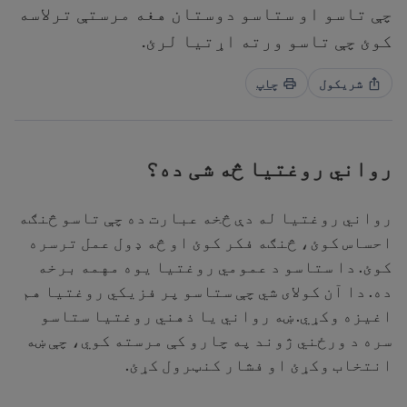
چې تاسو او ستاسو دوستان هغه مرستې ترلاسه
کوئ چې تاسو ورته اړتیا لرئ.
شریکول
چاپ
رواني روغتیا څه شی ده؟
رواني روغتیا له دې څخه عبارت ده چې تاسو څنګه
احساس کوئ، څنګه فکر کوئ او څه ډول عمل ترسره
کوئ. دا ستاسو د عمومي روغتیا یوه مهمه برخه
ده. دا آن کولای شي چې ستاسو پر فزیکي روغتیا هم
اغیزه وکړي. ښه رواني يا ذهني روغتیا ستاسو
سره د ورځني ژوند په چارو کې مرسته کوي، چې ښه
انتخاب وکړئ او فشار کنټرول کړئ.