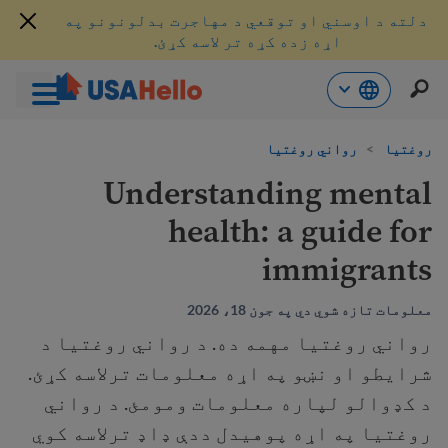
دلته د اوسني او توقعي د مهاجرت بدلونونو په
اړه زده کړه تر لاسه کړئ.
حتوا
ه
روغتیا
>
رواني روغتیا
اړ
Understanding mental
ئ
health: a guide for
immigrants
معلومات تازه شوي دي په جون 18، 2026
رواني روغتیا مهمه ده. د رواني روغتیا د
شرایطو او نښو په اړه معلومات ترلاسه کړئ.
د کډوالو لپاره معلومات ومومئ. د رواني
روغتیا په اړه پوهیدل ددې ډاډ ترلاسه کوي