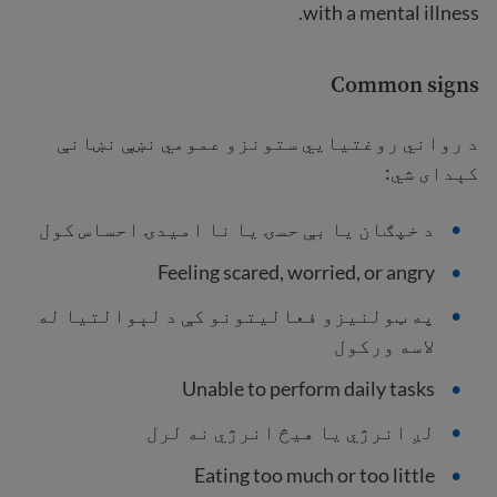
with a mental illness.
Common signs
د رواني روغتیايي ستونزو عمومي نښې نښانې
کېدای شي:
د خپګان یا بې حسۍ یا نا امیدۍ احساس کول
Feeling scared, worried, or angry
په ټولنیزو فعالیتونو کې د لېوالتيا له
لاسه ورکول
Unable to perform daily tasks
لږ انرژي یا هیڅ انرژي نه لرل
Eating too much or too little