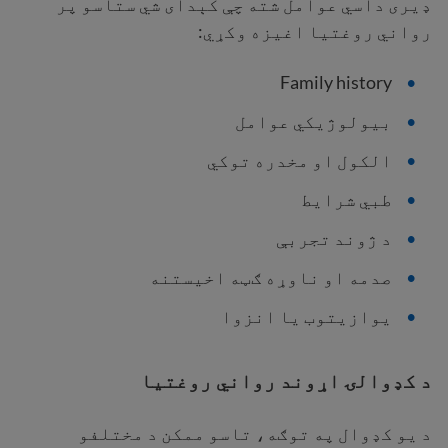
ډیری داسي عوامل شته چې کېدای شي ستاسو پر
رواني روغتیا اغیزه وکړي:
Family history
بیولوژیکي عوامل
الکول او مخدره توکي
طبي شرایط
د ژوند تجربې
صدمه او ناوړه ګټه اخیستنه
یوازیتوب یا انزوا
د کډوالۍ اړوند رواني روغتیا
د یو کډوال په توګه، تاسو ممکن د مختلفو