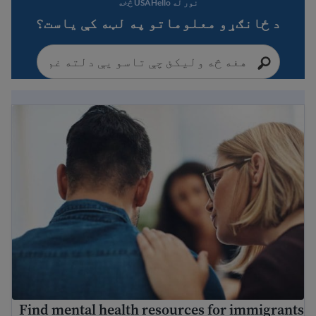
نور له USAHello څخه
د ځانګړو معلوماتو په لټه کې یاست؟
ind mental health resources for immigrants and refugees
Find mental health resources for immigrants