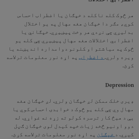
هر څوک کله ناکله د خپګان يا اضطراب احساس
کوي، مګر دا خپګان هغه مهال په یو اختلال
بدلیږي چې نږدې هر وخت پیښیږي. خپګاني يا
اضطرابي اختلالات هغه مهال پیښیږي چې کله یو
څوک په میاشتو او کلونو دوامداره اندیښنه یا
ویره ولري.
د اضطراب
په اړه نور معلومات ترلاسه
کړئ.
Depression
ډیری خلک ممکن لږ خپګان ولري. لږ خپګان هغه
مهال وي چې کله یو څوک د خوابدۍ احساس کوي یا
يې د هيڅ کار ترسره کولو ته زړه نه غواړي. له
دوو اونیو څخه زیات خپه کېدل لوی خپګان ګڼل
کېږي. د
خپګان
په اړه نور معلومات ترلاسه کړئ.