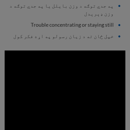
په جدي توګه د وزن بايلل یا په جدي توګه د
وزن ډېرېدل
Trouble concentrating or staying still
خپل ځان ته د زیان رسولو په اړه فکر کول