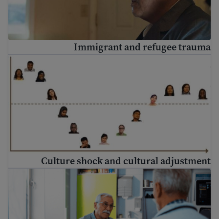
Immigrant and refugee trauma
Culture shock and cultural adjustment
Culture shock and cultural adjustment
څنګه ډاکټر ته لاړ شئ