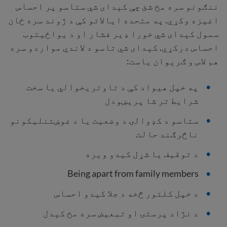
ننګونو سره مخ شئ چې کېدای شي ستاسو پر احساس
اغیزه وکړي. په متحده ایالاتو کې د ژوند سره ځان
سمول کېدای شي خورا ډیر فشار او د يواځيتوب
احساس درکړي. کېدای شي تاسو د لاندي مواردو سره
هم لاس و ګرېوان ياست:
په خپل هیواد کې د تاوتریخوالي یا سخت
شرایط تر شا پریښودل
ستاسو د کډوالۍ د وضعیت یا د غوښتنلیکونو
ناڅرګند حالت
د توقیف یا شړل کیدو ویره
Being apart from family members
د خپل کلتور څخه د جلا کیدو احساس
د نژاد پرستۍ او تبعیض سره مخ کېدل