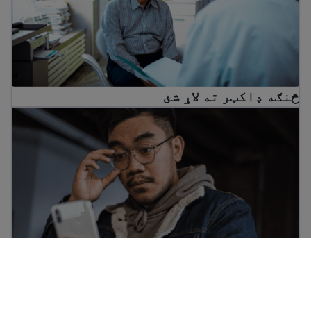
څنګه ډاکټر ته لاړ شئ
What to do if someone is threatening you
What to do if someone is threatening you