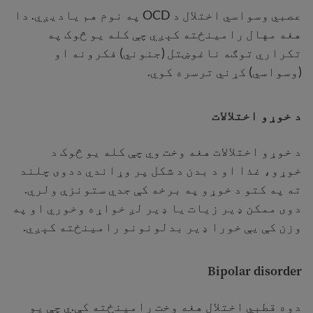
عصبي وسواسي اختلال د OCD په نوم هم یادیږي. دا
هغه مهال رامينځته کېږي چې کله یو څوک په
تکراري توګه ناغوښتل (جنوني) فکرونه او
(وسواسي) کړني ترسره کوي.
د خوړو اختلالات
د خوړو اختلالات هغه وخت وي چې کله یو څوک د
خوړو، غذا او د بدن د شکل پر وړاندي ددوی چلند
ته په کتو د خوړو په برخه کې جدي ستونزې ولري.
دوی ممکن ډیر زيات یا ډیر لږ خواړه وخوري او په
وزن کې يې خورا ډیر بدلونونو رامينځته کېږي.
Bipolar
disorder
دوه قطبي اختلال هغه وخت رامينځته کې.ي چې یو