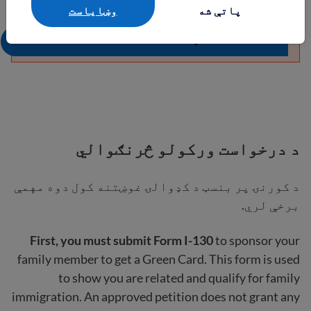
پاتې شه
وښایاست
د درخواست ورکولو څرنګوالي
د کورنۍ پر بنسټ د کډوالۍ غوښتنه کول دوه مهمې
برخې لري.
First, you must submit Form I-130
to sponsor your
family member to get a Green Card. This form is used
to show you are related and qualify for family
immigration. An approved petition does not grant any