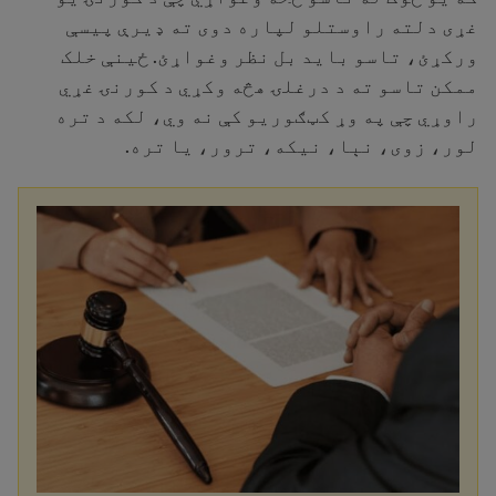
غړی دلته راوستلو لپاره دوی ته ډیرې پیسې
ورکړئ، تاسو باید بل نظر وغواړئ. ځینې ​​خلک
ممکن تاسو ته د درغلۍ هڅه وکړي د کورنۍ غړي
راوړي چې په وړ کټګوریو کې نه وي، لکه د تره
لور، زوی، نېا، نیکه، ترور، یا تره.