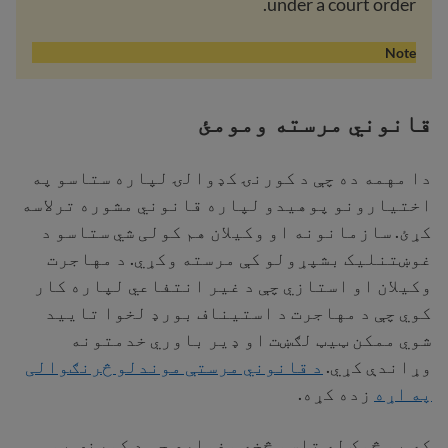
under a court order.
Note
قانوني مرسته ومومئ
دا مهمه ده چې د کورنۍ کډوالۍ لپاره ستاسو په
اختیارونو پوهیدو لپاره قانوني مشوره ترلاسه
کړئ. سازمانونه او وکیلان هم کولی شي ستاسو د
غوښتنلیک بشپړولو کې مرسته وکړي. د مهاجرت
وکیلان او استازي چې د غیر انتفاعي لپاره کار
کوي چې د مهاجرت د استیناف بورډ لخوا تایید
شوي ممکن ټیټ لګښت او ډیر باوري خدمتونه
وړاندې کړي.
د قانوني مرستې موندلو څرنګوالی
په اړه
زده کړه.
که یو څوک له تاسو څخه وغواړي چې د کورنۍ یو