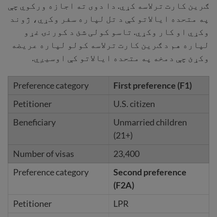
ګرین کارت ترلاسه کړي. دا دوی ته اجازه ورکوي چې
په متحده ایالاتو کې د تل لپاره سفر وکړي، ژوند
وکړي او کار وکړي. تاسو کولی شئ د کورنۍ غړو
لپاره هم د ګرین کارت ترلاسه کولو لپاره عریضه
وکړئ چې دمخه په متحده ایالاتو کې اوسیږي.
First preference (F1)
U.S. citizen
Unmarried children
(21+)
23,400
Second preference
(F2A)
LPR