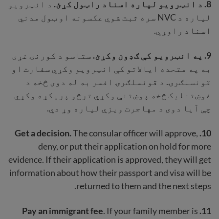
8. د انټرویو لپاره اسناد راټول کړئ.
د انټرویو
لپاره د NVC سره ثبت شوي عکسونه او ټول مدني
اسناد راوړي.
9. په انټرویو کې ګډون وکړئ.
ستاسو د کورنۍ غړی
به په متحده ایالاتو کې انټرویو وکړي سفارت او
قونسلګرۍ. د قونسلګرۍ افسر به له دوی څخه د
غوښتنلیک څخه پوښتنې وکړي ترڅو پریکړه وکړي
چې آیا دوی د مهاجرت ویزې لپاره وړ دي.
Get a decision.
The consular officer will approve,
10.
deny, or put their application on hold for more
evidence. If their application is approved, they will get
information about how their passport and visa will be
returned to them and the next steps.
Pay an immigrant fee
. If your family member is
11.