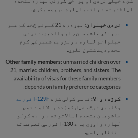
شئ د خپلې نږدې او پراخې کورنۍ لپاره متحده
ایالاتو ته د راتلو لپاره عریضه وکړئ.
نږدې خپلوان:
میړه، د 21 کلونو څخه کم عمر
لرونکي ماشومان، او والدین. د نږدې
خپلوانو لپاره د ویزو په شمیر کې کوم
محدودیت شتون نلري.
Other family
members
: unmarried children over
21, married children, brothers, and sisters. The
availability of visas for these family members
depends on family preference categories.
کوژده والا:
تاسو کولی شئ د
I-129F فورمه
وکاروئ ترڅو خپل کوژده والا او د دوی
ماشومان متحده ایالاتو ته د واده کولو
لپاره راوړي یا د I-130 فورمې تصویب ته
انتظار باسي.