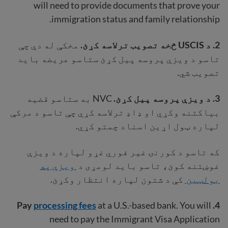
will need to provide documents that prove your
immigration status and family relationship.
2. د USCIS څخه تصویب ترلاسه کړئ.
مخکې له دې چې
تاسو د ویزې پروسه پیل کړئ ستاسو عریضه باید
تصویب شي.
3. د ویزې پروسه پیل کړئ.
NVC به ستاسو قضیه
بیاکتنه وکړي او ډاډ ترلاسه کړي چې تاسو د مرکې
لپاره ټول اړین اسناد چمتو کړي.
که تاسو د کورنۍ غیر فوري غړو لپاره د ویزې
غوښتنه کوئ، تاسو باید لومړی د
ویزې په
بولټین
کې د شتون لپاره انتظار وکړئ.
Pay
processing fees
at a U.S.-based bank. You will
4.
need to pay the Immigrant Visa Application