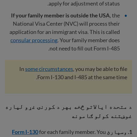
apply for adjustment of status.
If your family member is outside the USA
, the
National Visa Center (NVC) will process their
application for an immigrant visa. This is called
consular processing
. Your family member does
not need to fill out Form I-485.
In
some circumstances
, you may be able to file
Form I-130 and I-485 at the same time.
د متحده ایالاتو څخه بهر د کورنۍ غړو لپاره
غوښتنه کولو ګامونه
1.
وسپارئ
for each family member. You
Form I-130