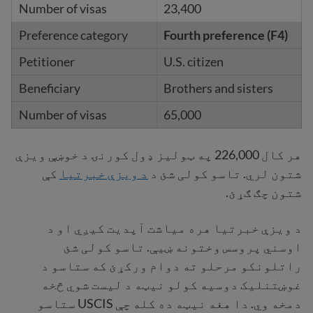
23,400
Fourth preference (F4)
U.S. citizen
Brothers and sisters
65,000
هر کال 226,000 په ټولیز ډول کورنۍ د خوښې ویزې
شتون لري. تاسو کولی شئ د
د ویزې خبرتیا
کې
شتون چګ ګړئ.
د ویزې خبرتیا هره میاشت آپدیت کیږي او د
اوسني پروسس وختونه ښیې. تاسو کولی شئ
راتلونکو مرحلو ته دوام ورکړئ که ستاسو د
غوښتنلیک دوسیه کولو نیټه د لیست شوي څخه
دمخه وي. دا هغه نیټه ده کله چې USCIS ستاسو