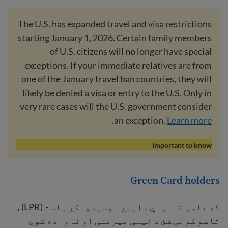
The U.S. has expanded travel and visa restrictions
starting January 1, 2026. Certain family members
of U.S. citizens will
no
longer have special
exceptions. If your immediate relatives are from
one of the January travel ban countries, they will
likely be denied a visa or entry to the U.S. Only in
very rare cases will the U.S. government consider
.
an exception.
Learn more
Important to know
Green Card holders
که تاسو قانوني دایمي اوسیدونکي یاست (LPR)،
تاسو کولی شئ د خپلې میرمنې او ناواده شوي