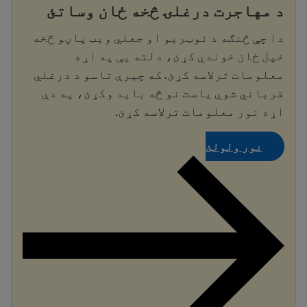
د مهاجرت درغلۍ څخه ځان وساتئ
دا چې څنګه د نوټریو او جعلي ویب پاڼو څخه
خپل ځان خوندي کړئ، دلته یې په اړه
معلومات ترلاسه کړئ. که چیرې تاسو د درغلي
قرباني شوي یاست نو څه باید وکړئ، په دې
اړه نور معلومات ترلاسه کړئ.
نور ولولئ