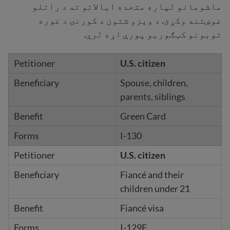
ماشومانو لپاره متحده ایالاتو ته د راتلو
غوښتنه وکړئ. د ویزو شتون د کورنۍ د غوره
توبونو کټګوریو پورې اړه لري.
U.S. citizen
Spouse, children,
parents, siblings
Green Card
I-130
U.S. citizen
Fiancé and their
children under 21
Fiancé visa
I-129F