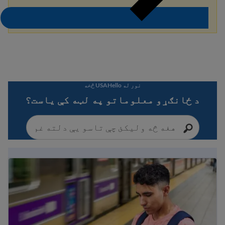
نور له USAHello څخه
د ځانګړو معلوماتو په لټه کې یاست؟
Immigration Guide