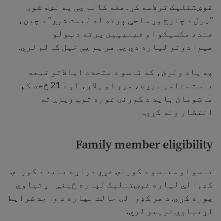
غوښتنلیک ترلاسه کړ. هغه کالم چې په نښه شوی
"ټول د چارج وړ ساحې پرته له لیست شوي" د چین،
هند، مکسیکو او فیلیپین پرته د ټولو
هیوادونو لپاره دي چې هر یو یې خپل کالم لري.
په یاد ولرئ، که تاسو د متحده ایالاتو تبعه
یاست ستاسو میړه، مور او پلار، او د 21 څخه کم
ماشومان باید د کورنۍ غوره توب ویزې ته
انتظار ونه کړي.
Family member eligibility
تاسو او ستاسو د کورنۍ غړي دواړه باید د کورنۍ
کډوالي لپاره غوښتنلیک لپاره ځینې اړتیاوې
پوره کړي. د هر کډوالۍ حالت لپاره د واجد شرایط
اړتیاوې توپیر لري.