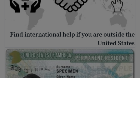
Find international help if you are outside the
United States
د شنه کارت ترلاسه کولو څرنګوالی
د شنه کارت ترلاسه کولو څرنګوالی