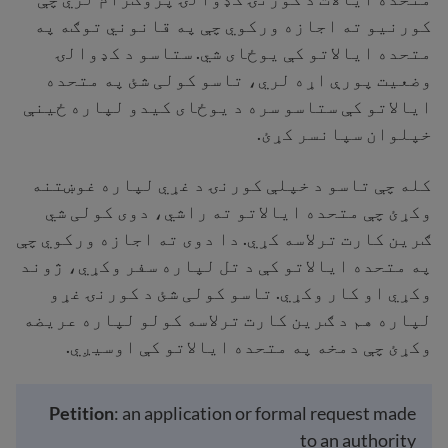
کورنیو ته اجازه ورکوي چې په قانوني توګه په
متحده ایالاتو کې یوځای شي. ستاسو د کډوالۍ
وضعیت پورې اړه لري، تاسو کولی شئ په متحده
ایالاتو کې ستاسو سره د یوځای کیدو لپاره ځینې
خپلوان سپانسر کړئ.
کله چې تاسو د خپلې کورنۍ د غړي لپاره غوښتنه
وکړئ چې متحده ایالاتو ته راشي، دوی کولی شي
ګرین کارت ترلاسه کړي. دا دوی ته اجازه ورکوي چې
په متحده ایالاتو کې د تل لپاره سفر وکړي، ژوند
وکړي او کار وکړي. تاسو کولی شئ د کورنۍ غړو
لپاره هم د ګرین کارت ترلاسه کولو لپاره عریضه
وکړئ چې دمخه په متحده ایالاتو کې اوسیږي.
Petition
: an application or formal request made
to an authority