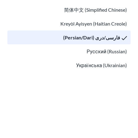
简体中文 (Simplified Chinese)
Kreyòl Ayisyen (Haitian Creole)
کمک ترجمه رایگان را در ایالات متحده پیدا کنید
فارسی/دری (Persian/Dari)
چگونه به دکتر برویم
Русский (Russian)
Українська (Ukrainian)
Tiếng Việt (Vietnamese)
Other pages in:
한국어 (Korean)
چگونه به دکتر برویم
Ikinyarwanda (Kinyarwanda)
چگونه یک وکیل مهاجرت رایگان و کمک حقوقی کم مصرف پیدا 
Kiswahili (Swahili)