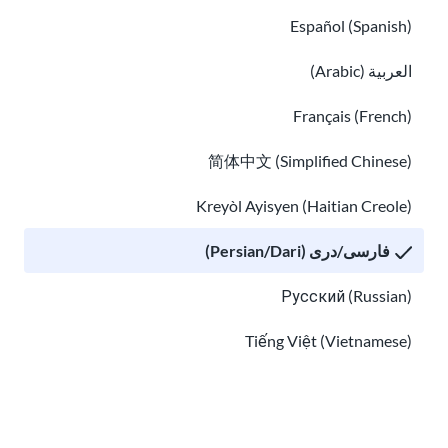
Español (Spanish)
العربية (Arabic)
Français (French)
简体中文 (Simplified Chinese)
Kreyòl Ayisyen (Haitian Creole)
مهاجرت خانوادگی برای شهروندان و دارندگان
فارسی/دری (Persian/Dari)
گرین کارت ایالات متحده
Русский (Russian)
الحاق خانواده برای پناهندگان و پناهندگان
Tiếng Việt (Vietnamese)
Other pages in:
한국어 (Korean)