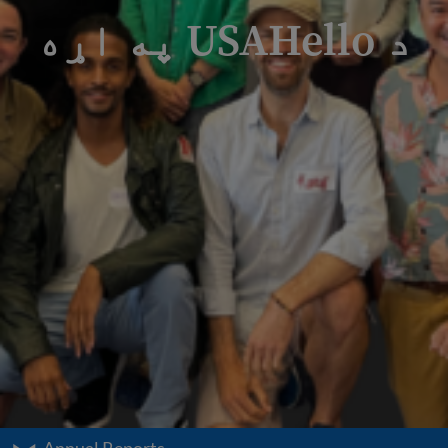
د USAHello په اړه
Annual Reports