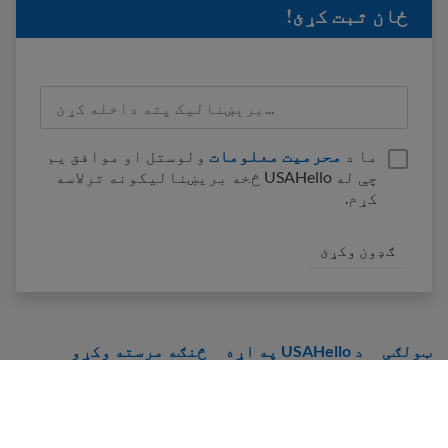
ځان ثبت کړئ!
ما د
محرمیت معلومات
ولوستل او موافق یم
چې له USAHello څخه بریښنالیکونه ترلاسه
کړم.
ټولګی
د USAHello په اړه
څنګه مرسته وکړو
په USAHello کې دندې
مرسته ورکړئ