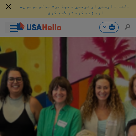
دلته د اوسني او توقعي د مهاجرت بدلونونو په
اړه زده کړه تر لاسه کړئ.
حتوا
ه
اړ
ئ