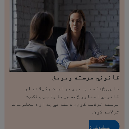
قانوني مرسته ومومئ
دا چې څنګه د باوري مهاجرت وکیلانو او
قانوني استازو څخه وړیا یا ټیټ لګښت
مرسته ترلاسه کړئ، دلته یې په اړه معلومات
ترلاسه کړئ.
پیل وکړئ