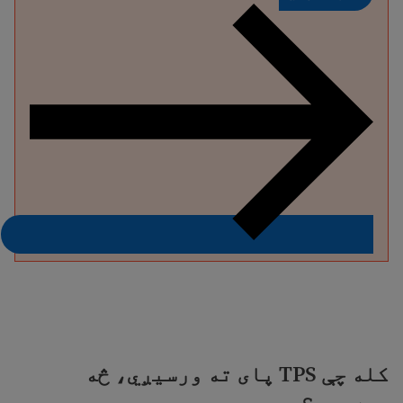
کله چې TPS پای ته ورسیږي، څه