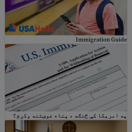
Immigration Guide
په امریکا کې څنګه د پناه غوښتنه وکړئ؟
په امریکا کې څنګه د پناه غوښتنه وکړئ؟
How to prepare for immigration proceedings