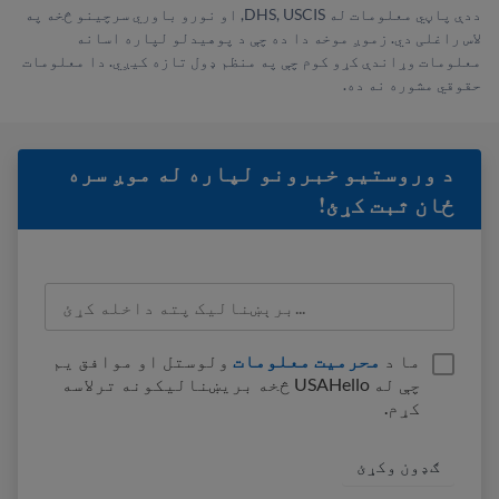
ددې پاڼي معلومات له DHS, USCIS, او نورو باوري سرچینو څخه په
لاس راغلی دي. زموږ موخه دا ده چې د پوهیدلو لپاره اسانه
معلومات وړاندې کړو کوم چې په منظم ډول تازه کیږي. دا معلومات
حقوقي مشوره نه ده.
د وروستيو خبرونو لپاره له موږ سره
ځان ثبت کړئ!
ما د
محرمیت معلومات
ولوستل او موافق یم
چې له USAHello څخه بریښنالیکونه ترلاسه
کړم.