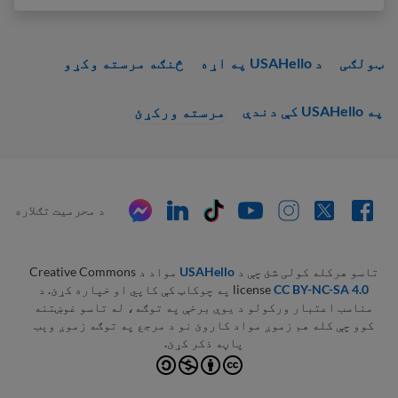
ټولګی
د USAHello په اړه
څنګه مرسته وکړو
په USAHello کې دندې
مرسته ورکړئ
د محرمیت تګلاره
تاسو هرکله کولی شئ چې د
USAHello
مواد د Creative Commons
CC BY-NC-SA 4.0
license
په چوکاټ کې کاپي او خپاره کړئ. د
مناسب اعتبار ورکولو د یوې برخې په توګه، له تاسو غوښتنه
کوو چې کله هم زموږ مواد کاروئ نو د مرجع په توګه زموږ وېب
پاڼه ذکر کړئ.