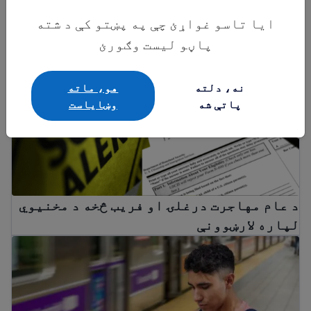
ایا تاسو غواړئ چې په پښتو کې د شته
پاڼو لیست وګورئ
د عام مهاجرت درغلۍ او فریب څخه د مخنیوي لپاره ل
نه، دلته
هو، ماته
پاتې شه
وښایاست
د عام مهاجرت درغلۍ او فریب څخه د مخنیوي
لپاره لارښوونې
Immigration Guide