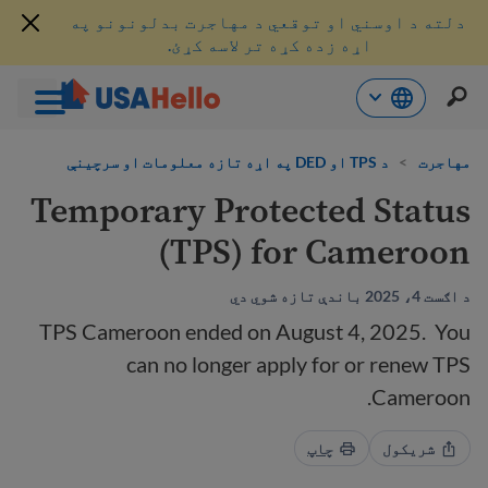
دلته د اوسني او توقعي د مهاجرت بدلونونو په
اړه زده کړه تر لاسه کړئ.
حتوا
ه
مهاجرت
>
د TPS او DED په اړه تازه معلومات او سرچینې
اړ
Temporary Protected Status
ئ
(TPS) for Cameroon
د اګست 4، 2025 باندې تازه شوي دي
TPS Cameroon ended on August 4, 2025. You
can no longer apply for or renew TPS
Cameroon.
شریکول
چاپ