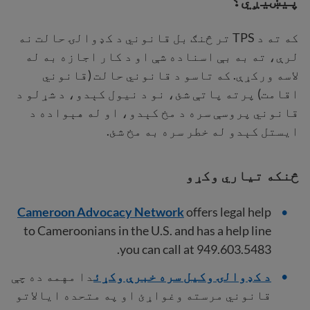
پیښیږي؟
که ته د TPS تر څنګ بل قانوني د کډوالۍ حالت نه
لرې، ته به بې اسناده شې او د کار اجازه به له
لاسه ورکړې. که تاسو د قانوني حالت (قانوني
اقامت) پرته پاتې شئ، نو د نیول کېدو، د شړلو د
قانوني پروسې سره د مخ کېدو، او له هېواده د
ایستل کېدو له خطر سره به مخ شئ.
څنکه تیاري وکړو
Cameroon Advocacy Network
offers legal help
to Cameroonians in the U.S. and has a help line
you can call at 949.603.5483.
د کډوالۍ وکیل سره خبرې وکړئ
دا مهمه ده چې
قانوني مرسته وغواړئ او په متحده ایالاتو