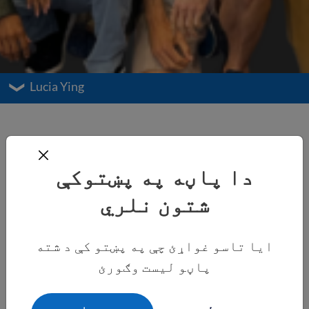
Lucia Ying
دا پاڼه په پښتوکې
شتون نلري
ایا تاسو غواړئ چې په پښتو کې د شته
پاڼو لیست وګورئ