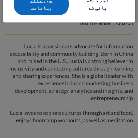
نه، دلته
هو، ماته
Lucia Ying
پاتې شه
وښایاست
Board Member | Amazon
Lucia is a passionate advocate for information
accessibility and community building. Born in China
and raised in the U.S., Lucia is a strong believer in
inclusivity and connecting cultures through learning
and sharing experiences. She is a global leader with
experience in brand marketing, business
development, strategy, analytics and insights, and
entrepreneurship.
Lucia loves to explore cultures through art and food,
enjoys bootcamp workouts, as well as meditation.