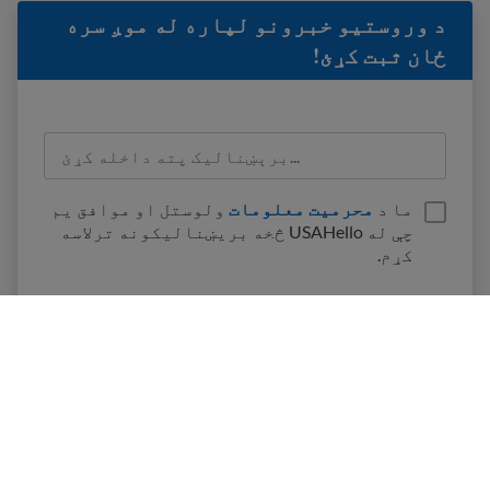
د وروستيو خبرونو لپاره له موږ سره
ځان ثبت کړئ!
ما د
محرمیت معلومات
ولوستل او موافق یم
چې له USAHello څخه بریښنالیکونه ترلاسه
کړم.
ټولګی
د USAHello په اړه
څنګه مرسته وکړو
په USAHello کې دندې
مرسته ورکړئ