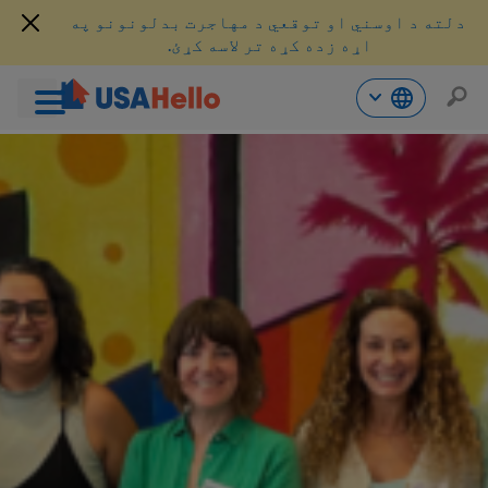
دلته د اوسني او توقعي د مهاجرت بدلونونو په
اړه زده کړه تر لاسه کړئ.
حتوا
ه
اړ
ئ