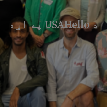
د USAHello په اړه