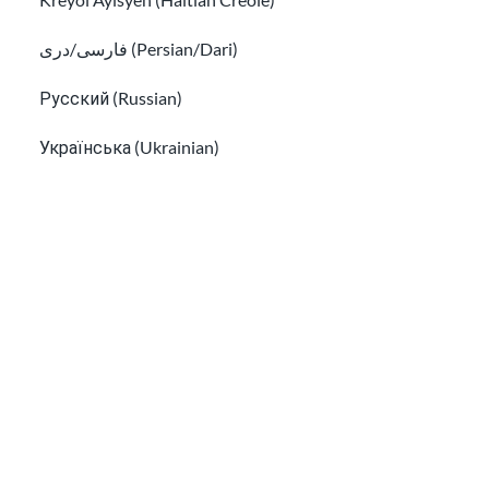
فارسی/دری (Persian/Dari)
Русский (Russian)
如何就医
Українська (Ukrainian)
如果有人威胁您，该怎么办
Tiếng Việt (Vietnamese)
Other pages in:
한국어 (Korean)
Ikinyarwanda (Kinyarwanda)
Kiswahili (Swahili)
如果有人威胁您，该怎么办
አማርኛ (Amharic)