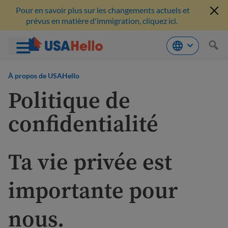
Pour en savoir plus sur les changements actuels et
prévus en matière d'immigration, cliquez ici.
Aller
au
À propos de USAHello
contenu
Politique de
confidentialité
Ta vie privée est
importante pour
nous.