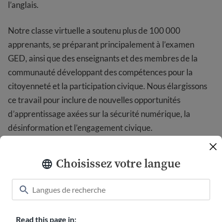
l’anglais.
Notre classe virtuelle a soutenu plus de 100 000
apprenants, se préparant principalement à l’examen
GED, ainsi que des enseignants et des membres de la
communauté développant des compétences pour la
citoyenneté et la participation civique. Nous élargissons
ce travail pour inclure de nouvelles opportunités
d’apprentissage axées sur la sécurité numérique, la
désinformation et l’engagement civique.
Notre travail aide les immigrés :
Choisissez votre langue
Prenez des décisions éclairées
sur les procédures
juridiques, la sécurité et la vie quotidienne
Trouver des services et une assistance
dont ils
ignoraient la disponibilité
Read this page in: