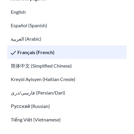
Développez des connaissances et des
English
compétences pratiques
pour des situations réelles
Passer de la survie à la stabilité
Español (Spanish)
Cet impact individuel contribue à quelque chose de plus
العربية (Arabic)
vaste :
une société plus informée, plus inclusive et plus
connectée.
Français (French)
Notre histoire
简体中文 (Simplified Chinese)
Kreyòl Ayisyen (Haitian Creole)
USAHello a été fondé en 2011 sous le nom de Refugee
Center Online en réponse à un manque d’informations
فارسی/دری (Persian/Dari)
numériques accessibles pour les réfugiés nouvellement
arrivés. Alors que la fracture numérique persistait, en
Русский (Russian)
particulier pour les personnes ayant un anglais limité et
Tiếng Việt (Vietnamese)
peu de connexions locales, notre travail s’est étendu pour
servir les immigrants de toutes origines aux États-Unis.
Other pages in: