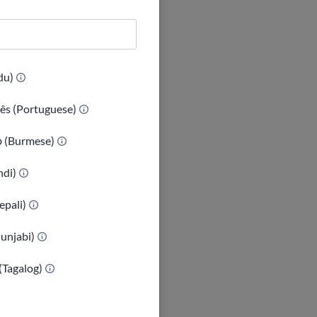
(Urdu)
ês (Portuguese)
ာ (Burmese)
indi)
epali)
Punjabi)
(Tagalog)