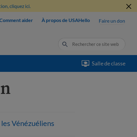
n, cliquez ici.
Comment aider
À propos de USAHello
Faire un don
Salle de classe
on
t les Vénézuéliens