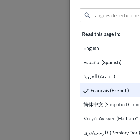
Statut de protection te
Statut de protection t
Statut de protection t
Statut de protection t
Read this page in:
Statut de protection t
English
Statut de protection t
Statut de protection t
Español (Spanish)
Statut de protection 
Statut de protection t
العربية (Arabic)
Statut de protection t
Français (French)
Statut de protection t
Statut de protection t
简体中文 (Simplified Chine
DED Liberia : Départ f
Kreyòl Ayisyen (Haitian C
Statut de protection te
DED Hong Kong : Dépar
فارسی/دری (Persian/Dari