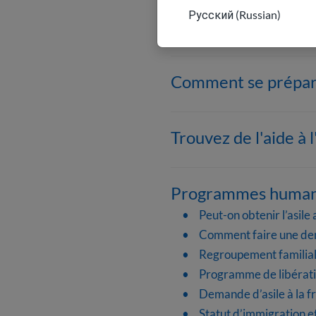
Русский (Russian)
Outils d’immigratio
Comment se prépare
Trouvez de l'aide à 
Programmes humani
Peut-on obtenir l’asile
Comment faire une dem
Regroupement familial 
Programme de libératio
Demande d’asile à la fr
Statut d’immigration e