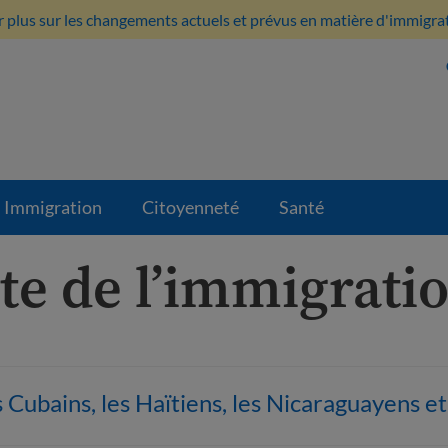
 plus sur les changements actuels et prévus en matière d'immigratio
Immigration
Citoyenneté
Santé
ite de l’immigrati
 Cubains, les Haïtiens, les Nicaraguayens e