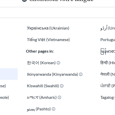
mporaire (TPS) pour l’Éthiopie
emporaire (TPS) pour le Liban
emporaire (TPS) pour l’Afghanistan
emporaire (TPS) pour El Salvador
Українська (Ukrainian)
اُردُو 
emporaire (TPS) pour le Népal
Tiếng Việt (Vietnamese)
Portugu
emporaire (TPS) pour Haïti
emporaire (TPS) pour le Soudan du Sud
Other pages in:
မြန်မာစ
temporaire pour la Birmanie (Myanmar)
emporaire (TPS) pour le Yémen
한국어 (Korean)
हिन्दी (H
emporaire (TPS) pour le Soudan
Ikinyarwanda (Kinyarwanda)
नेपाली (N
emporaire (TPS) pour le Venezuela
emporaire (TPS) pour le Nicaragua
se)
Kiswahili (Swahili)
ਪੰਜਾਬੀ (
orcé différé
reole)
አማርኛ (Amharic)
Tagalog 
mporaire (TPS) pour la Syrie
t forcé différé
پښتو (Pashto)
)