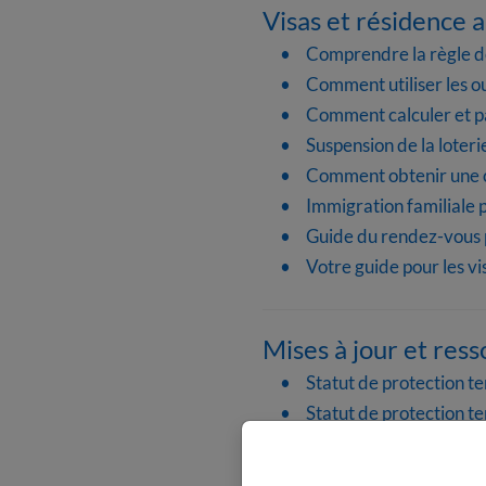
Visas et résidence 
Comprendre la règle d
Comment utiliser les ou
Comment calculer et pa
Suspension de la loterie
Comment obtenir une c
Immigration familiale p
Guide du rendez-vous 
Votre guide pour les vi
Mises à jour et res
Statut de protection 
Statut de protection t
Statut de protection t
Statut de protection t