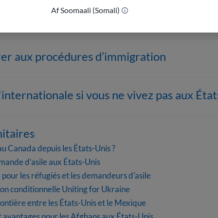
Af Soomaali (Somali)
n
r aux procédures d’immigration
l'internationale si vous ne vivez pas aux Éta
taires
 au Canada depuis les États-Unis ?
ande d’asile aux États-Unis
pour les réfugiés et les demandeurs d'asile
n conditionnelle Uniting for Ukraine
ontière entre les États-Unis et le Mexique
t avantages pour les Afghans aux États-Unis