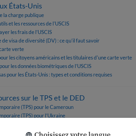
aux États-Unis
e la charge publique
tils et les ressources de l'USCIS
yer les frais de l’USCIS
 de visa de diversité (DV) : ce qu’il faut savoir
arte verte
our les citoyens américains et les titulaires d'une carte verte
pour les données biométriques de l’USCIS
sas pour les États-Unis : types et conditions requises
sources sur le TPS et le DED
temporaire (TPS) pour le Cameroun
emporaire (TPS) pour l’Ukraine
emporaire (TPS) pour le Honduras
emporaire (TPS) pour la Somalie
Choisissez votre langue