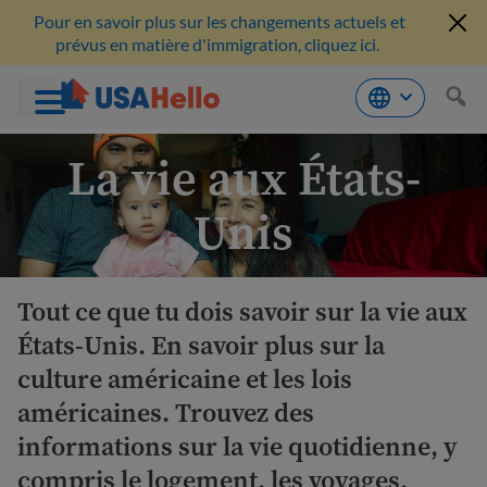
Pour en savoir plus sur les changements actuels et
prévus en matière d'immigration, cliquez ici.
Aller
La vie aux États-
au
contenu
Unis
Tout ce que tu dois savoir sur la vie aux
États-Unis. En savoir plus sur la
culture américaine et les lois
américaines. Trouvez des
informations sur la vie quotidienne, y
compris le logement, les voyages,