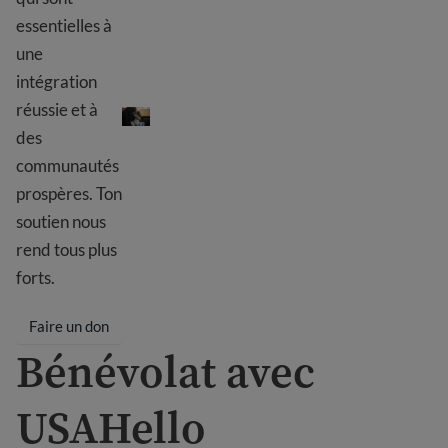
essentielles à
une
intégration
Faire un don
réussie et à
des
communautés
prospères. Ton
soutien nous
rend tous plus
forts.
Faire un don
Bénévolat avec
USAHello