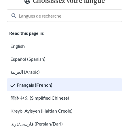
Choisissez votre langue
Salle de classe
À propos de USAHello
Comment aider
Carrières chez USAHello
Read this page in:
Faire un don
English
Español (Spanish)
العربية (Arabic)
Politique de confidentialité
Français (French)
Vous pouvez copier et redistribuer les documents
USAHello
sous
简体中文 (Simplified Chinese)
licence Creative Commons
CC BY-NC-SA 4.0
. Dans le cadre de
l'attribution d'un crédit approprié, nous vous demandons de
Kreyòl Ayisyen (Haitian Creole)
créer un lien vers notre site web lorsque vous utilisez notre
contenu.
فارسی/دری (Persian/Dari)