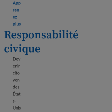
App
ren
ez
Learn more about Voting in elections – where a
plus
Responsabilité
civique
Dev
enir
cito
yen
des
État
s-
Unis