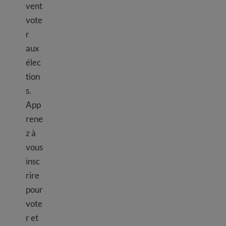
vent
vote
r
aux
élec
tion
s.
App
rene
z à
vous
insc
rire
pour
vote
r et