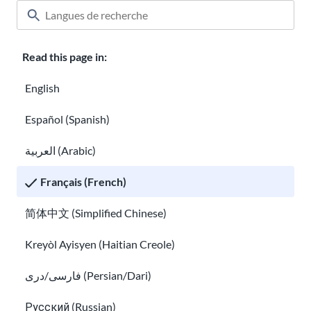
Comment aider
Carrières chez USAHello
Read this page in:
Faire un don
English
Español (Spanish)
العربية (Arabic)
Politique de confidentialité
Français (French)
Vous pouvez copier et redistribuer les documents
USAHello
sous
简体中文 (Simplified Chinese)
licence Creative Commons
CC BY-NC-SA 4.0
. Dans le cadre de
l'attribution d'un crédit approprié, nous vous demandons de
Kreyòl Ayisyen (Haitian Creole)
créer un lien vers notre site web lorsque vous utilisez notre
contenu.
فارسی/دری (Persian/Dari)
Русский (Russian)