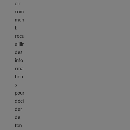
oir
com
men
t
recu
eillir
des
info
rma
tion
s
pour
déci
der
de
ton