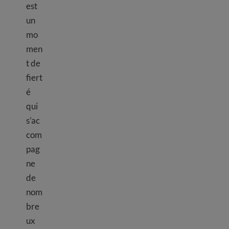
est
un
mo
men
t de
fiert
é
qui
s’ac
com
pag
ne
de
nom
bre
ux