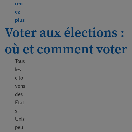
ren
ez
Learn more about 10 benefits of U.S. citizenship
plus
Voter aux élections :
où et comment voter
Tous
les
cito
yens
des
État
s-
Unis
peu