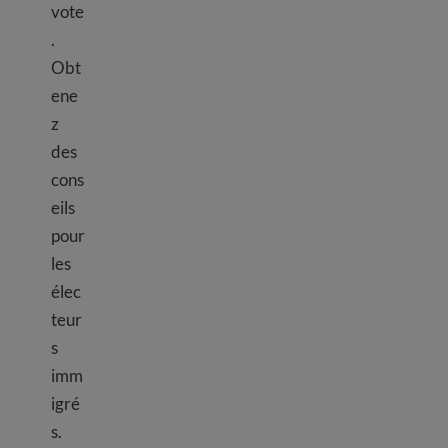
vote
.
Obt
ene
z
des
cons
eils
pour
les
élec
teur
s
imm
igré
s.