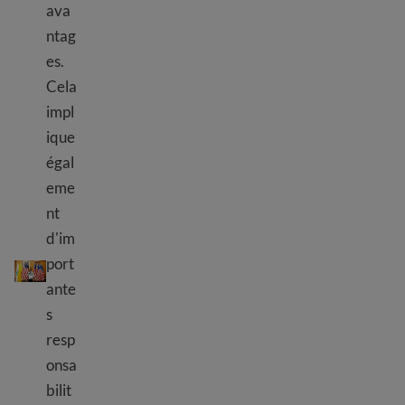
ava
ntag
es.
Cela
impl
ique
égal
eme
nt
d'im
Responsabilité civique
port
ante
s
resp
onsa
bilit