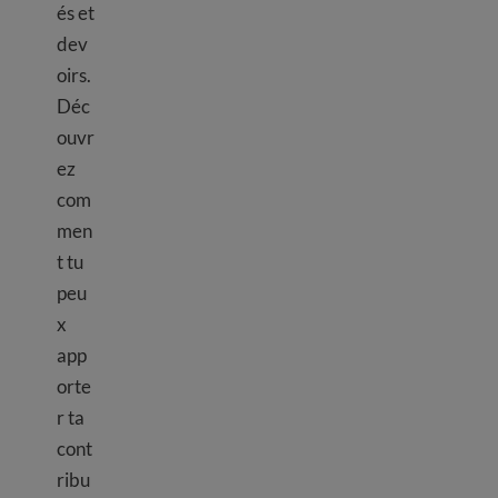
és et
dev
oirs.
Déc
ouvr
ez
com
men
t tu
peu
x
app
orte
r ta
cont
ribu