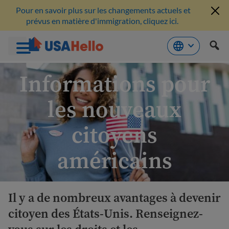
Pour en savoir plus sur les changements actuels et
prévus en matière d'immigration, cliquez ici.
Aller
Informations pour
au
contenu
les nouveaux
citoyens
américains
Il y a de nombreux avantages à devenir
citoyen des États-Unis. Renseignez-