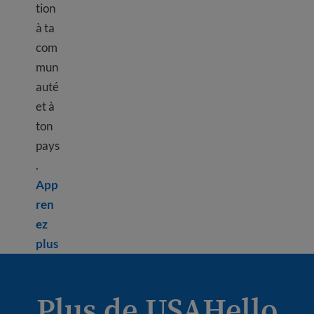
tion
à ta
com
mun
auté
et à
ton
pays
.
App
ren
ez
Learn more about Civic responsibility
plus
Plus de USAHello