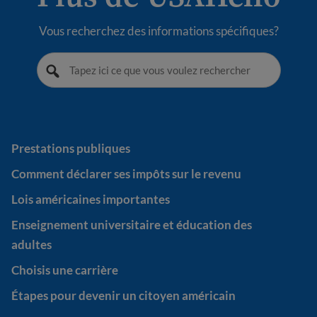
Vous recherchez des informations spécifiques?
Prestations publiques
Prestations publiques
Comment déclarer ses impôts sur le revenu
Comment déclarer ses impôts sur le revenu
Lois américaines importantes
Lois américaines importantes
Enseignement universitaire et éducation des adultes
Enseignement universitaire et éducation des
adultes
Choisis une carrière
Choisis une carrière
Étapes pour devenir un citoyen américain
Étapes pour devenir un citoyen américain