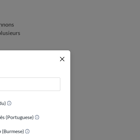
onnons
plusieurs
bre de
nces limitées en
s à la
(Urdu)
us servons et
ês (Portuguese)
que les revenus
ာ (Burmese)