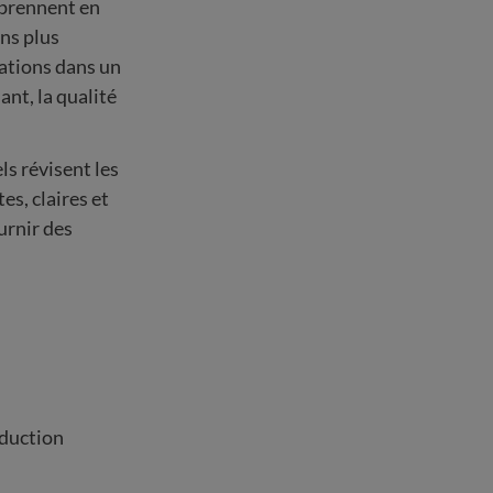
 prennent en
ns plus
mations dans un
nt, la qualité
ls révisent les
s, claires et
urnir des
aduction