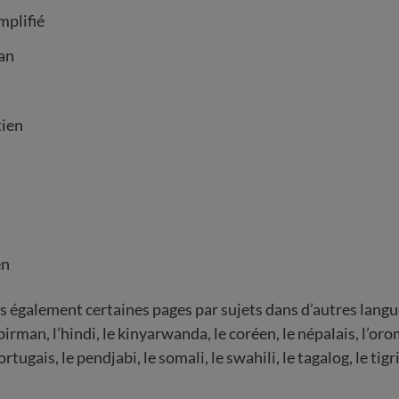
mplifié
an
tien
en
 également certaines pages par sujets dans d’autres lan
birman, l’hindi, le kinyarwanda, le coréen, le népalais, l’oro
rtugais, le pendjabi, le somali, le swahili, le tagalog, le tigr