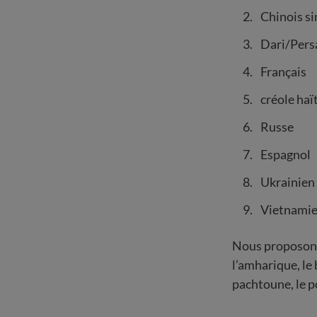
Chinois si
Dari/Pers
Français
créole haï
Russe
Espagnol
Ukrainien
Vietnami
Nous proposons
l’amharique, le 
pachtoune, le po