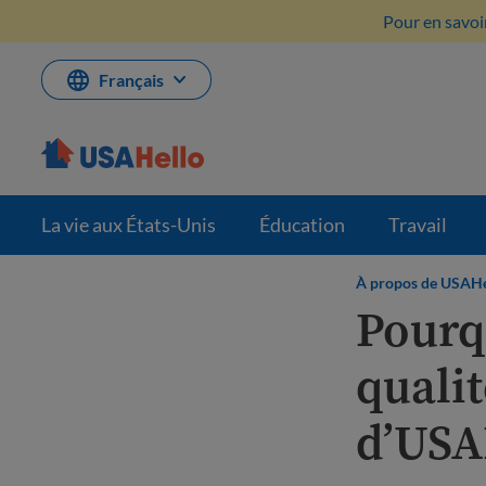
Aller
Pour en savoir
au
contenu
Français
La vie aux États-Unis
Éducation
Travail
À propos de USAHe
Pourq
qualit
d’USA