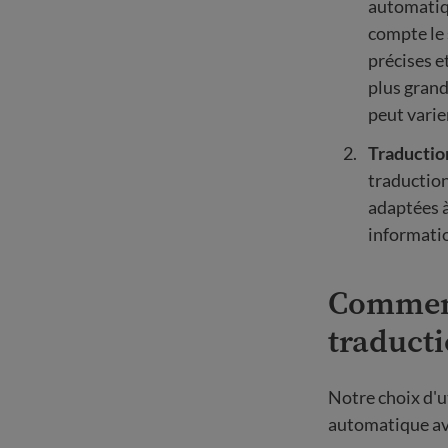
automatiqu
compte le 
précises e
plus grand
peut varie
Traductio
traduction
adaptées à
informatio
Comment
traduct
Notre choix d'u
automatique av