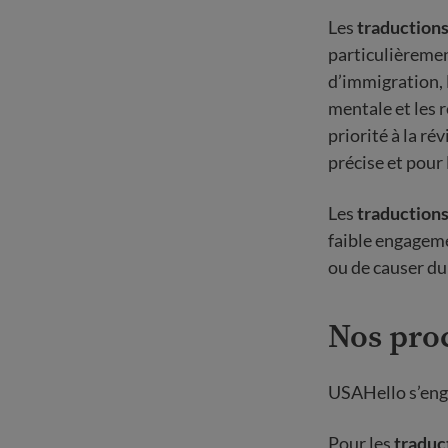
Les
traductions
particulièremen
d’immigration, l
mentale et les 
priorité à la r
précise et pour
Les
traduction
faible engageme
ou de causer du 
Nos proc
USAHello s’enga
Pour les
traduc