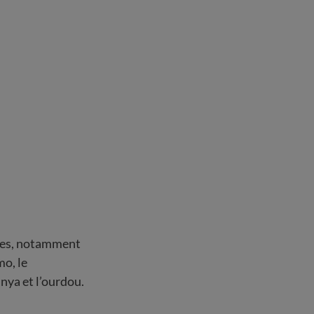
gues, notamment
mo, le
inya et l’ourdou.