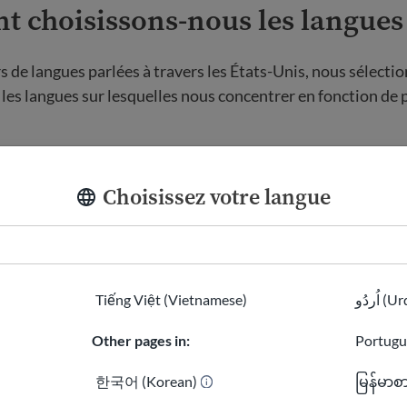
 choisissons-nous les langues
rs de langues parlées à travers les États-Unis, nous sélecti
es langues sur lesquelles nous concentrer en fonction de 
e la communauté
: Nous examinons les données sur le nom
qui parlent une langue à la maison et qui ont des compéte
Choisissez votre langue
s existantes
: Notre objectif est de combler les lacunes liée
 des ressources disponibles dans certaines langues.
Tiếng Việt (Vietnamese)
اُردُو 
 de la communauté
: nous écoutons les voix de ceux que no
a priorité aux communautés mal desservies.
Other pages in:
Portugu
hie
: Nous prenons également en compte des facteurs tels 
한국어 (Korean)
မြန်မာစ
 aux ressources pour chaque groupe linguistique.