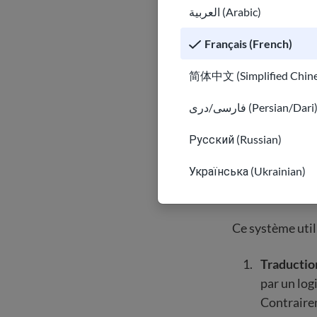
العربية (Arabic)
Nous aimerions 
Français (French)
Nous allons donc
简体中文 (Simplified Chine
Types d
فارسی/دری (Persian/Dari
En 2024, USAHel
Русский (Russian)
nous permet d’é
Українська (Ukrainian)
permet de mettr
traductions exis
Ce système util
Traductio
par un log
Contrairem