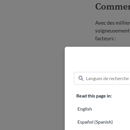
Comment
Avec des millie
soigneusement l
facteurs :
Besoins d
personnes 
anglais.
Ressource
diminution
Read this page in:
Feedback
donnons l
English
Démograp
Español (Spanish)
et l'accès