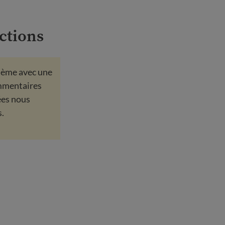
ctions
lème avec une
commentaires
dées nous
s.