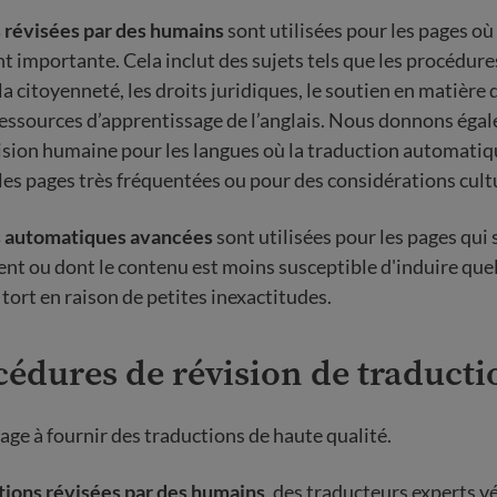
 révisées par des humains
sont utilisées pour les pages où 
t importante. Cela inclut des sujets tels que les procédure
a citoyenneté, les droits juridiques, le soutien en matière 
ressources d’apprentissage de l’anglais. Nous donnons éga
évision humaine pour les langues où la traduction automati
 les pages très fréquentées ou pour des considérations cultu
s automatiques avancées
sont utilisées pour les pages qui 
nt ou dont le contenu est moins susceptible d'induire que
tort en raison de petites inexactitudes.
édures de révision de traducti
ge à fournir des traductions de haute qualité.
tions révisées par des humains
, des traducteurs experts vé