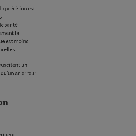
la précision est
s
de santé
lement la
que est moins
relles.
suscitent un
lqu'un en erreur
on
rifient