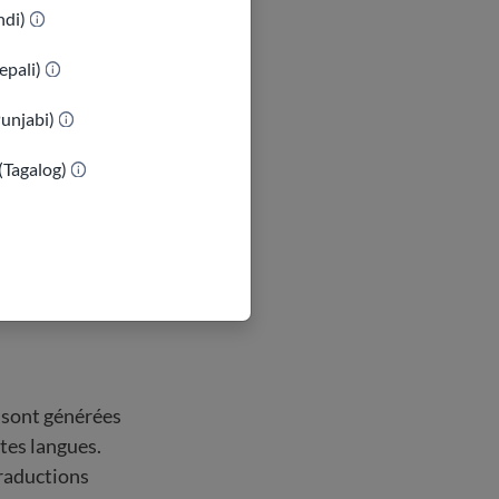
indi)
on coûte cher.
epali)
Punjabi)
(Tagalog)
ductions qui
orme nous
 les
à l'avenir.
 sont générées
tes langues.
traductions