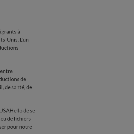
igrants à
ts-Unis. L'un
ductions
 entre
aductions de
l, de santé, de
à USAHello de se
eu de fichiers
iser pour notre