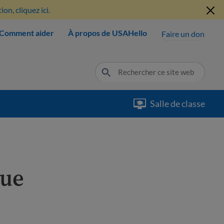
n, cliquez ici.
Comment aider
À propos de USAHello
Faire un don
Salle de classe
lue