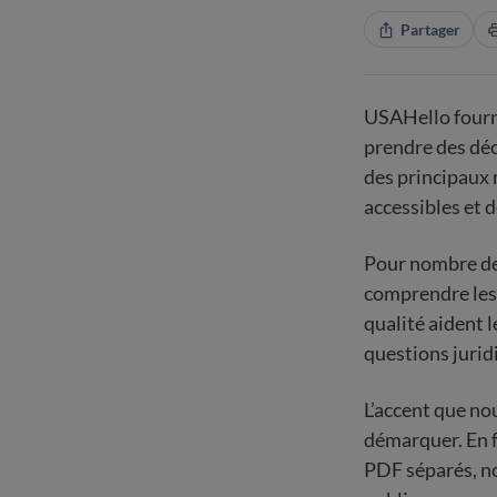
Partager
USAHello fourni
prendre des déc
des principaux 
accessibles et d
Pour nombre de 
comprendre les 
qualité aident l
questions jurid
L’accent que no
démarquer. En f
PDF séparés, not