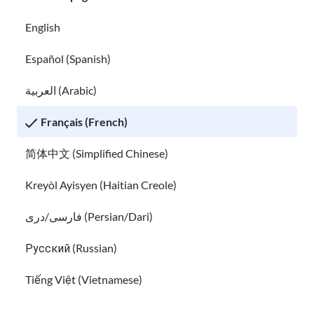
English
Español (Spanish)
العربية (Arabic)
Trouve une formation professionnelle pour
Français (French)
les immigrés et acquiert des compétences
简体中文 (Simplified Chinese)
professionnelles
Une liste complète de cours d’anglais gratuits en ligne et
Kreyòl Ayisyen (Haitian Creole)
فارسی/دری (Persian/Dari)
Русский (Russian)
Tiếng Việt (Vietnamese)
Other pages in: