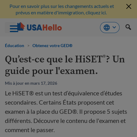
Pour en savoir plus sur les changements actuels et
prévus en matière d'immigration, cliquez ici.
Aller
au
Éducation
>
Obtenez votre GED®
contenu
Qu’est-ce que le HiSET
? Un
®
guide pour l'examen.
Mis à jour en mars 17, 2026
Le HiSET® est un test d’équivalence d’études
secondaires. Certains États proposent cet
examen à la place du GED®. Il propose 5 sujets
différents. Découvre le contenu de l'examen et
comment le passer.