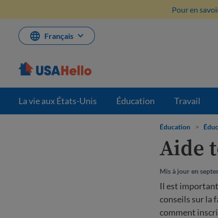
Aller
Pour en savoir
au
contenu
Français
La vie aux États-Unis
Éducation
Travail
Éducation
>
Éduc
Aide t
Mis à jour en sept
Il est important
conseils sur la
comment inscrir