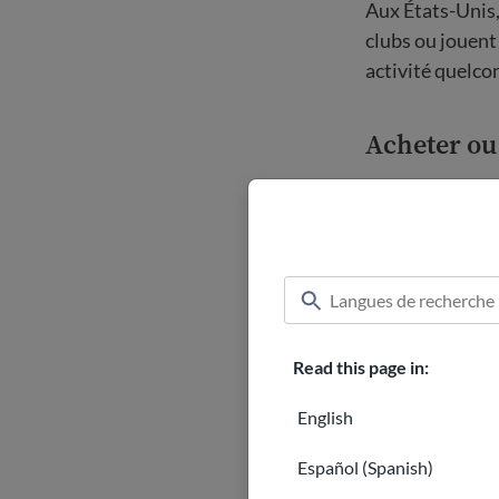
Aux États-Unis,
clubs ou jouent
activité quelcon
Acheter ou
Essaie d'acheter
scolaire. Si tu 
enfant. Ils t'in
Soyez honn
Read this page in:
Les écoles des 
English
éducation. De p
être te parler 
Español (Spanish)
professeur en p