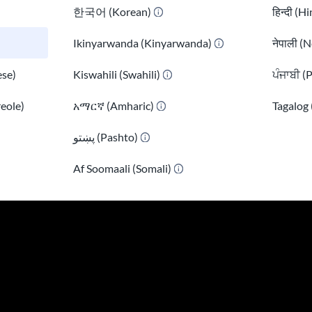
한국어 (Korean)
हिन्दी (H
ne enfant scolarisé, il peut parler de problèmes liés à son c
Ikinyarwanda (Kinyarwanda)
नेपाली (N
fesseur de maternelle pourrait te dire que ton enfant a de
 éruption cutanée. Si cela te met mal à l'aise, n'oublie pas 
se)
Kiswahili (Swahili)
ਪੰਜਾਬੀ (
ie d'aider ton enfant.
reole)
አማርኛ (Amharic)
Tagalog 
پښتو (Pashto)
)
Af Soomaali (Somali)