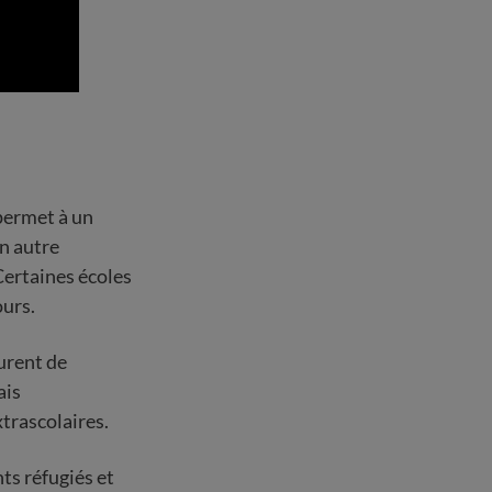
 permet à un
n autre
Certaines écoles
ours.
urent de
ais
trascolaires.
ts réfugiés et