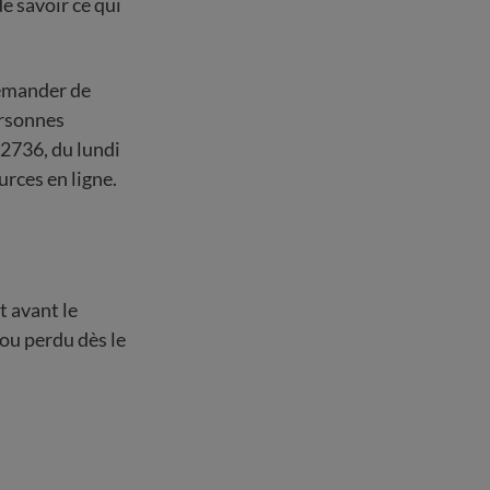
de savoir ce qui
demander de
ersonnes
2736, du lundi
rces en ligne.
t avant le
 ou perdu dès le