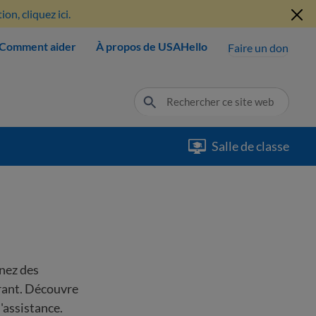
n, cliquez ici.
Comment aider
À propos de USAHello
Faire un don
Salle de classe
enez des
grant. Découvre
'assistance.