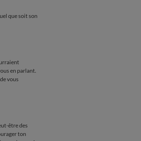
uel que soit son
ourraient
ous en parlant.
 de vous
eut-être des
ourager ton