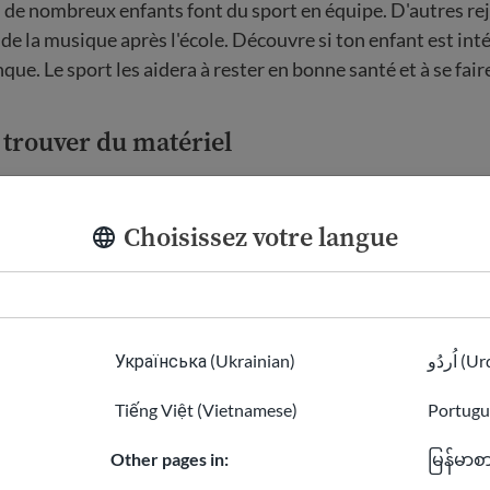
 de nombreux enfants font du sport en équipe. D'autres re
 de la musique après l'école. Découvre si ton enfant est int
que. Le sport les aidera à rester en bonne santé et à se fair
 trouver du matériel
 les livres et les fournitures dont ton enfant a besoin avant
n'as pas les moyens d'acheter des fournitures, parle au prof
Choisissez votre langue
diqueront où trouver de l'aide pour les fournitures.
êtes avec les enseignants
Українська (Ukrainian)
اُردُو 
États-Unis se préoccupent du bien-être des enfants ainsi qu
Tiếng Việt (Vietnamese)
Portugu
lus, les enseignants aux États-Unis sont très directs. Ils v
de tout problème de comportement. Tu peux aider ton enfant
Other pages in:
မြန်မာစ
arlant honnêtement des problèmes et en trouvant des solu