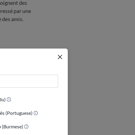
joignent des
éressé par une
e des amis.
 la rentrée
esseur de ton
(Urdu)
e de leur
ês (Portuguese)
oudront peut-
 et le
ာ (Burmese)
tions.