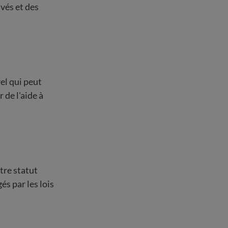
ivés et des
el qui peut
de l'aide à
tre statut
s par les lois