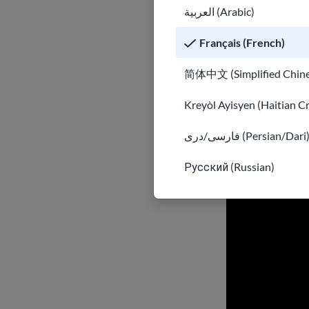
العربية (Arabic)
Pour un très jeu
Français (French)
exemple, un pro
d'estomac ou une
简体中文 (Simplified Chine
professeur essa
Kreyòl Ayisyen (Haitian C
فارسی/دری (Persian/Dari
Русский (Russian)