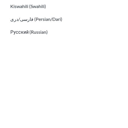
Kiswahili (Swahili)
فارسی/دری (Persian/Dari)
Русский (Russian)
Українська (Ukrainian)
Comment se préparer aux procédures
Tiếng Việt (Vietnamese)
d’immigration
Other pages in:
한국어 (Korean)
Les informations de cette page proviennent de LawHelp.org, the
Ikinyarwanda (Kinyarwanda)
National Immigrant Justice Center, the Department of Justice,
UNHCR, et d'autres sources fiables. Notre objectif est de proposer
des informations faciles à comprendre et mises à jour
አማርኛ (Amharic)
régulièrement. Ces informations ne constituent pas des conseils
juridiques.
پښتو (Pashto)