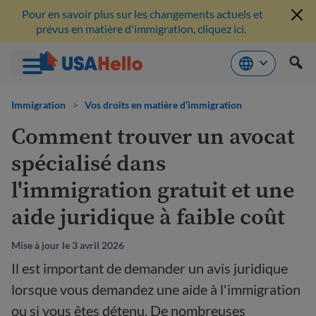
Pour en savoir plus sur les changements actuels et
prévus en matière d'immigration, cliquez ici.
Aller
au
Immigration
>
Vos droits en matière d’immigration
contenu
Comment trouver un avocat
spécialisé dans
l'immigration gratuit et une
aide juridique à faible coût
Mise à jour le 3 avril 2026
Il est important de demander un avis juridique
lorsque vous demandez une aide à l'immigration
ou si vous êtes détenu. De nombreuses