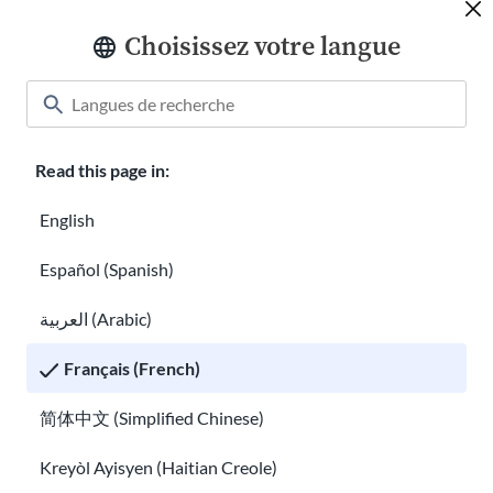
Choisissez votre langue
Trouver une aide à la traduction gratuite aux
États-Unis
Comment utiliser les outils et les ressources de l'USCIS
Read this page in:
English
Español (Spanish)
العربية (Arabic)
Français (French)
Comment utiliser les outils et les ressources
简体中文 (Simplified Chinese)
de l'USCIS
Comment se préparer aux procédures d’immigration
Kreyòl Ayisyen (Haitian Creole)