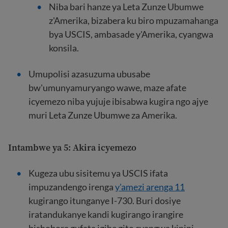
Niba bari hanze ya Leta Zunze Ubumwe
z'Amerika, bizabera ku biro mpuzamahanga
bya USCIS, ambasade y'Amerika, cyangwa
konsila.
Umupolisi azasuzuma ubusabe
bw'umunyamuryango wawe, maze afate
icyemezo niba yujuje ibisabwa kugira ngo ajye
muri Leta Zunze Ubumwe za Amerika.
Intambwe ya 5: Akira icyemezo
Kugeza ubu sisitemu ya USCIS ifata
impuzandengo irenga
y'amezi arenga 11
kugirango itunganye I-730. Buri dosiye
iratandukanye kandi kugirango irangire
bishobora gufata igihe gito cyangwa kinini.