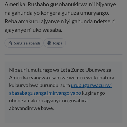
Amerika. Rushaho gusobanukirwa n' ibijyanye
na gahunda yo kongera guhuza umuryango.
Reba amakuru ajyanye n'iyi gahunda ndetse n'
ajayanye n' uko wasaba.
Sangiza abandi
Icapa
Niba uri umuturage wa Leta Zunze Ubumwe za
Amerika cyangwa usanzwe wemerewe kuhatura
ku buryo bwa burundu, sura
urubuga rwacu rw’
abasaba gusanga imiryango yabo
kugira ngo
ubone amakuru ajyanye no gusabira
abavandimwe bawe.