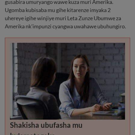
gusabira umuryango wawe kuza muri Amerika.
Ugomba kubisaba mu gihe kitarenze imyaka 2
uhereye igihe winjiye muri Leta Zunze Ubumwe za
Amerika nk'impunzi cyangwa uwahawe ubuhungiro.
Shakisha ubufasha mu