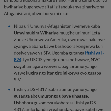
bwihariye bugenewe sitati zitandukanya zihariwe na
Afuganisitani, ubwo buryo ni nka:
Niba uri Umunya-Afuganistani wemeye kuba
Umwimukira Wihariye
mu gihe uri muri Leta
Zunze Ubumwe za Amerika, uwo mwashakanye
cyangwa abana bawe bashobora kongerwa kuri
dosiye yawe ya SIV. Ugomba gutanga
Ifishi ya I-
824
. Iyo USCIS yemeje ubusabe bwawe, NVC
izaguhamagara wowe n'abagize umuryango
wawe kugira ngo itangire igikorwa cyo gusaba
SIV.
Ifishi ya DS-4317 isabira umunyamuryango
gusanga abe
umurongo ubaye uhagaze.
Ushobora gukomeza ukohereza Ifishi ya DS-
4317, ariko kandi iyi gahunda yabaye isubitswe