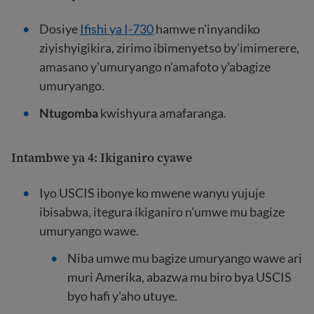
Dosiye
Ifishi ya I-730
hamwe n'inyandiko
ziyishyigikira, zirimo ibimenyetso by'imimerere,
amasano y'umuryango n'amafoto y'abagize
umuryango.
Ntugomba
kwishyura amafaranga.
Intambwe ya 4: Ikiganiro cyawe
Iyo USCIS ibonye ko mwene wanyu yujuje
ibisabwa, itegura ikiganiro n'umwe mu bagize
umuryango wawe.
Niba umwe mu bagize umuryango wawe ari
muri Amerika, abazwa mu biro bya USCIS
byo hafi y'aho utuye.