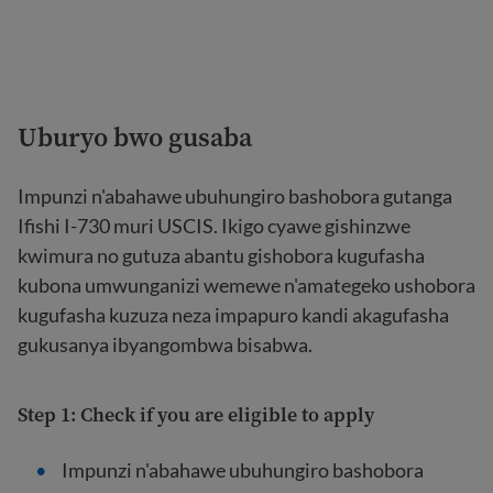
Uburyo bwo gusaba
Impunzi n'abahawe ubuhungiro bashobora gutanga
Ifishi I-730 muri USCIS. Ikigo cyawe gishinzwe
kwimura no gutuza abantu gishobora kugufasha
kubona umwunganizi wemewe n'amategeko ushobora
kugufasha kuzuza neza impapuro kandi akagufasha
gukusanya ibyangombwa bisabwa.
Step 1: Check if you are eligible to apply
Impunzi n'abahawe ubuhungiro bashobora