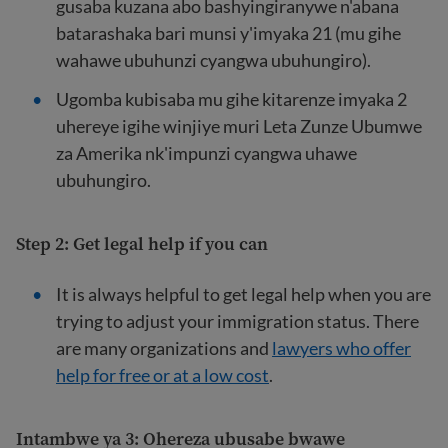
gusaba kuzana abo bashyingiranywe n'abana
batarashaka bari munsi y'imyaka 21 (mu gihe
wahawe ubuhunzi cyangwa ubuhungiro).
Ugomba kubisaba mu gihe kitarenze imyaka 2
uhereye igihe winjiye muri Leta Zunze Ubumwe
za Amerika nk'impunzi cyangwa uhawe
ubuhungiro.
Step 2: Get legal help if you can
It is always helpful to get legal help when you are
trying to adjust your immigration status. There
are many organizations and
lawyers who offer
help for free or at a low cost
.
Intambwe ya 3: Ohereza ubusabe bwawe