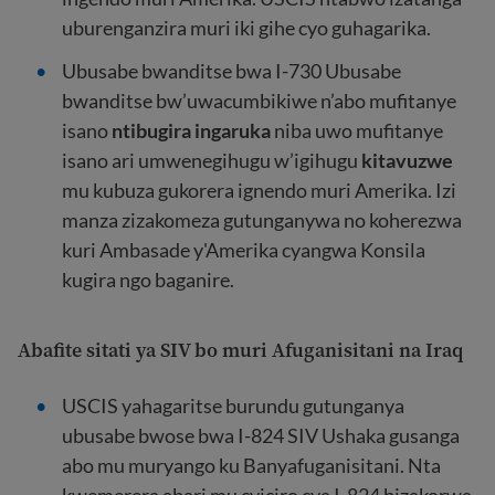
uburenganzira muri iki gihe cyo guhagarika.
Ubusabe bwanditse bwa I-730 Ubusabe
bwanditse bw’uwacumbikiwe n’abo mufitanye
isano
ntibugira ingaruka
niba uwo mufitanye
isano ari umwenegihugu w’igihugu
kitavuzwe
mu kubuza gukorera ignendo muri Amerika. Izi
manza zizakomeza gutunganywa no koherezwa
kuri Ambasade y'Amerika cyangwa Konsila
kugira ngo baganire.
Abafite sitati ya SIV bo muri Afuganisitani na Iraq
USCIS yahagaritse burundu gutunganya
ubusabe bwose bwa I-824 SIV Ushaka gusanga
abo mu muryango ku Banyafuganisitani. Nta