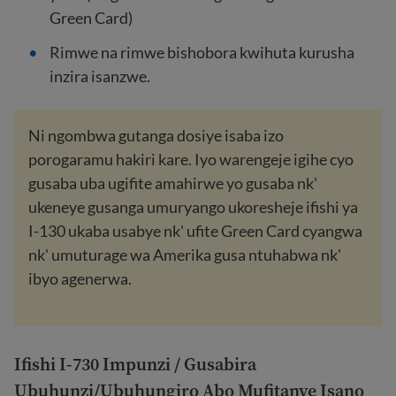
Green Card)
Rimwe na rimwe bishobora kwihuta kurusha
inzira isanzwe.
Ni ngombwa gutanga dosiye isaba izo
porogaramu hakiri kare. Iyo warengeje igihe cyo
gusaba uba ugifite amahirwe yo gusaba nk'
ukeneye gusanga umuryango ukoresheje ifishi ya
I-130 ukaba usabye nk' ufite Green Card cyangwa
nk' umuturage wa Amerika
gusa ntuhabwa nk'
ibyo agenerwa.
Ifishi I-730 Impunzi / Gusabira
Ubuhunzi/Ubuhungiro Abo Mufitanye Isano