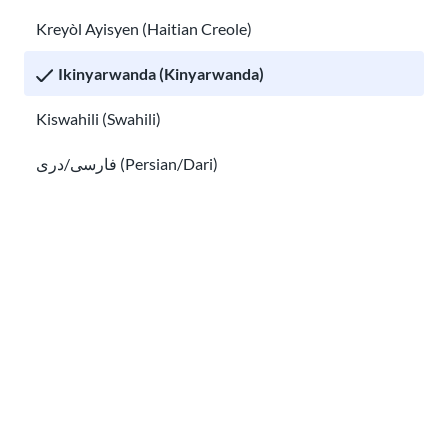
Kreyòl Ayisyen (Haitian Creole)
Shaka imfashanyo mpuzamahanga niba uri
hanze ya Leta Zunze Ubumwe za Amerika
Ikinyarwanda (Kinyarwanda)
Uburyo bwo kubona Green Card
Kiswahili (Swahili)
فارسی/دری (Persian/Dari)
Русский (Russian)
Українська (Ukrainian)
Tiếng Việt (Vietnamese)
မြန်မာစာ (Burmese)
Uburyo bwo kubona Green Card
हिन्दी (Hindi)
Diversity Visa (DV) Lottery Pause: What it Means
Other pages in: