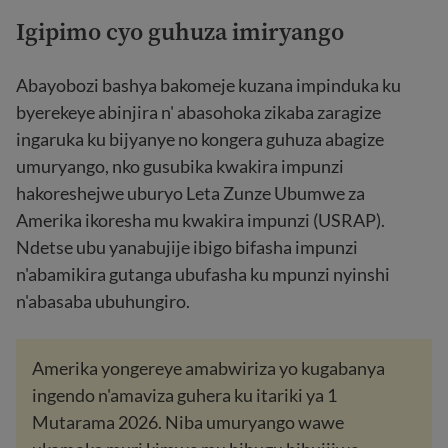
Igipimo cyo guhuza imiryango
Abayobozi bashya bakomeje kuzana impinduka ku
byerekeye abinjira n' abasohoka zikaba zaragize
ingaruka ku bijyanye no kongera guhuza abagize
umuryango, nko gusubika kwakira impunzi
hakoreshejwe uburyo Leta Zunze Ubumwe za
Amerika ikoresha mu kwakira impunzi (USRAP).
Ndetse ubu yanabujije ibigo bifasha impunzi
n'abamikira gutanga ubufasha ku mpunzi nyinshi
n'abasaba ubuhungiro.
Amerika yongereye amabwiriza yo kugabanya
ingendo n'amaviza guhera ku itariki ya 1
Mutarama 2026. Niba umuryango wawe