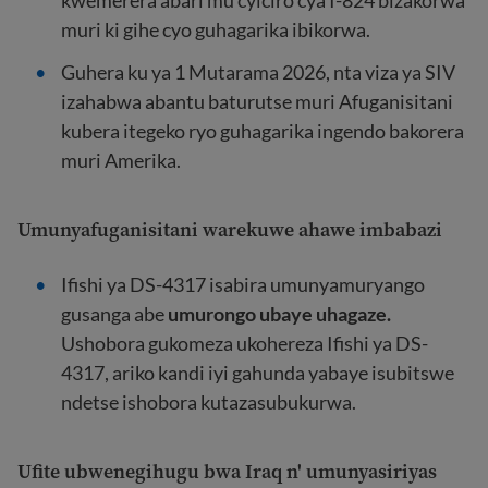
kwemerera abari mu cyiciro cya I-824 bizakorwa
muri ki gihe cyo guhagarika ibikorwa.
Guhera ku ya 1 Mutarama 2026, nta viza ya SIV
izahabwa abantu baturutse muri Afuganisitani
kubera itegeko ryo guhagarika ingendo bakorera
muri Amerika.
Umunyafuganisitani warekuwe ahawe imbabazi
Ifishi ya DS-4317 isabira umunyamuryango
gusanga abe
umurongo ubaye uhagaze.
Ushobora gukomeza ukohereza Ifishi ya DS-
4317, ariko kandi iyi gahunda yabaye isubitswe
ndetse ishobora kutazasubukurwa.
Ufite ubwenegihugu bwa Iraq n' umunyasiriya
s