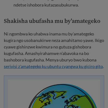
ndetse ishobora kutazasubukurwa.
Shakisha ubufasha mu by'amategeko
Ni ngombwa ko uhabwa inama mu by'amategeko
kugira ngo usobanukirwe neza amahitamo yawe. Ikigo
cyawe gishinzwe kwimura no gutuza gishobora
kugufasha. Amashyirahamwe n'abavoka na bo
bashobora kugufasha. Menya uburyo bwo kubona
serivisi z'amategeko ku ubuntu cyangwa ku giciro gito
.