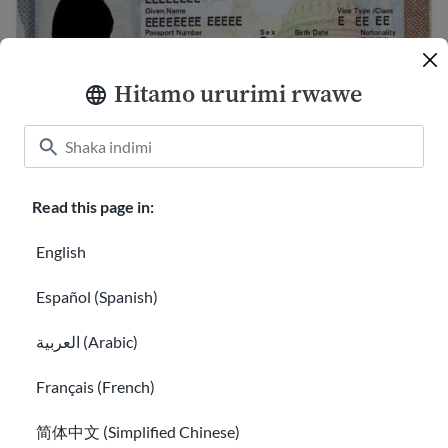
Hitamo ururimi rwawe
Inyandiko ikuyobora ku byerekeye viza za U.S:
Read this page in:
ubwoko n'ibisabwa
English
Shaka imfashanyo mpuzamahanga niba uri hanze ya Le
Español (Spanish)
العربية (Arabic)
Français (French)
简体中文 (Simplified Chinese)