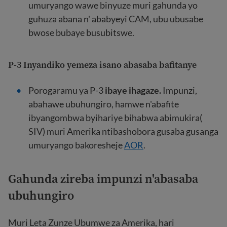
umuryango wawe binyuze muri gahunda yo
guhuza abana n' ababyeyi CAM, ubu ubusabe
bwose bubaye busubitswe.
P-3 Inyandiko yemeza isano abasaba bafitanye
Porogaramu ya P-3
ibaye ihagaze.
Impunzi,
abahawe ubuhungiro, hamwe n'abafite
ibyangombwa byihariye bihabwa abimukira(
SIV) muri Amerika ntibashobora gusaba gusanga
umuryango bakoresheje
AOR
.
Gahunda zireba impunzi n'abasaba
ubuhungiro
Muri Leta Zunze Ubumwe za Amerika, hari