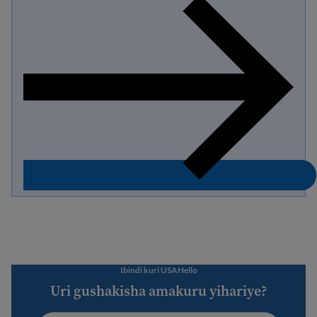
Ibindi kuri USAHello
Uri gushakisha amakuru yihariye?