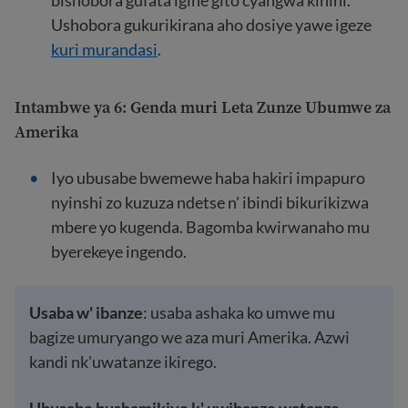
Ushobora gukurikirana aho dosiye yawe igeze
kuri murandasi
.
Intambwe ya 6: Genda muri Leta Zunze Ubumwe za
Amerika
Iyo ubusabe bwemewe haba hakiri impapuro
nyinshi zo kuzuza ndetse n' ibindi bikurikizwa
mbere yo kugenda. Bagomba kwirwanaho mu
byerekeye ingendo.
Usaba w' ibanze
: usaba ashaka ko umwe mu
bagize umuryango we aza muri Amerika. Azwi
kandi nk'uwatanze ikirego.
Ubusabe bushamikiye k' uwibanze watanze