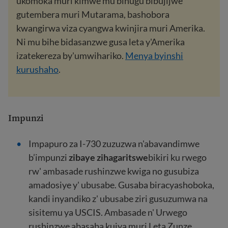
ukomoka muri kimwe mu bihugu bibujijwe
gutembera muri Mutarama, bashobora
kwangirwa viza cyangwa kwinjira muri Amerika.
Ni mu bihe bidasanzwe gusa leta y'Amerika
izatekereza by'umwihariko.
Menya byinshi
kurushaho
.
Impunzi
Impapuro za I-730 zuzuzwa n'abavandimwe
b’impunzi
zibaye zihagaritswe
bikiri ku rwego
rw' ambasade rushinzwe kwiga no gusubiza
amadosiye y' ubusabe. Gusaba biracyashoboka,
kandi inyandiko z' ubusabe ziri gusuzumwa na
sisitemu ya USCIS. Ambasade n' Urwego
rushinzwe abasaba kujya muri Leta Zunze