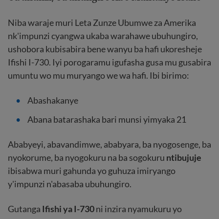
Niba waraje muri Leta Zunze Ubumwe za Amerika
nk'impunzi cyangwa ukaba warahawe ubuhungiro,
ushobora kubisabira bene wanyu ba hafi ukoresheje
Ifishi I-730. Iyi porogaramu igufasha gusa mu gusabira
umuntu wo mu muryango we wa hafi. Ibi birimo:
Abashakanye
Abana batarashaka bari munsi yimyaka 21
Ababyeyi, abavandimwe, ababyara, ba nyogosenge, ba
nyokorume, ba nyogokuru na ba sogokuru
ntibujuje
ibisabwa muri gahunda yo guhuza imiryango
y'impunzi n'abasaba ubuhungiro.
Gutanga
Ifishi ya I-730
ni inzira nyamukuru yo