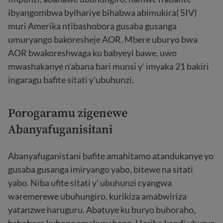
ibyangombwa byihariye bihabwa abimukira( SIV)
muri Amerika ntibashobora gusaba gusanga
umuryango bakoresheje AOR. Mbere uburyo bwa
AOR bwakoreshwaga ku babyeyi bawe, uwo
mwashakanye n'abana bari munsi y' imyaka 21 bakiri
ingaragu bafite sitati y'ubuhunzi.
Porogaramu zigenewe
Abanyafuganisitani
Abanyafuganistani bafite amahitamo atandukanye yo
gusaba gusanga imiryango yabo, bitewe na sitati
yabo. Niba ufite sitati y' ubuhunzi cyangwa
waremerewe ubuhungiro, kurikiza amabwiriza
yatanzwe haruguru. Abatuye ku buryo buhoraho,
bshobora kubona amakuru
hano. Hariho kandi uburyo