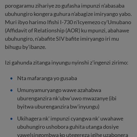
porogaramu zihariye zo gufasha impunzi n'abasaba
ubuhungiro kongera guhura n'abagize imiryango yabo.
Muri ibyo harimo Ifishi I-730 n'Icyemezo cy'Umubano
(Affidavit of Relationship (AOR) ku mpunzi, abahawe
ubuhungiro, n'abafite SIV bafite imiryango iri mu
bihugu by'ibanze.
Izi gahunda zitanga inyungu nyinshi z'ingenzi zirimo:
Nta mafaranga yo gusaba
Umunyamuryango wawe azahabwa
uburenganzira nk'ubw'uwo mwazanye (ibi
byitwa uburenganzira bw'inyungu)
Ukihagera nk' impunzi cyangwa nk' uwahawe
ubuhungiro ushobora guhita utanga dosiye
yawe(singombwa ko utegereza igihe uzabonera