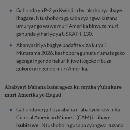
Gahunda ya P-2 yo Kwinjira by' ako kanya
ibaye
ihagaze.
Ntushobora gusaba cyangwa kuzana
umuryango wawe muri Amerika binyuze muri
gahunda yihariye ya USRAP I-130.
Abanyasiriya bagiye badafite viza ku ya 1
Mutarama 2026, bashobora guhura n'amategeko
agenga ingendo hakurikijwe itegeko ribuza
gukorera ingendo muri Amerika.
Ababyeyi b'abana batarageza ku myaka y'ubukure
muri Amerika yo Hagati
Gahunda yo guhuza abana n' ababyeyi izwi nka"
Central American Minors" (CAM) iri
ibaye
isubitswe .
Ntushobora gusaba cyangwa kuzana