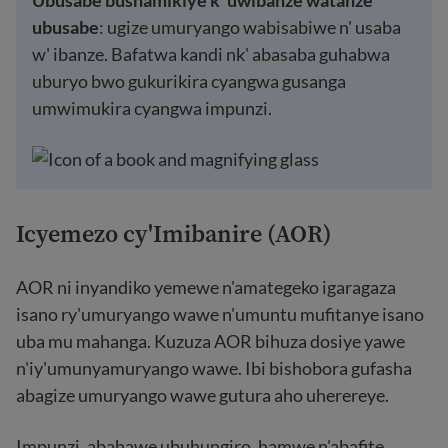
ubusabe
: ugize umuryango wabisabiwe n' usaba
w' ibanze. Bafatwa kandi nk' abasaba guhabwa
uburyo bwo gukurikira cyangwa gusanga
umwimukira cyangwa impunzi.
Icyemezo cy'Imibanire (AOR)
AOR ni inyandiko yemewe n'amategeko igaragaza
isano ry'umuryango wawe n'umuntu mufitanye isano
uba mu mahanga. Kuzuza AOR bihuza dosiye yawe
n'iy'umunyamuryango wawe. Ibi bishobora gufasha
abagize umuryango wawe gutura aho uherereye.
Impunzi, abahawe ubuhungiro, hamwe n'abafite