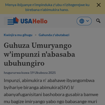
Menya ibijyanye n'impinduka z'ubu n'izitegerejwe ku
birebana n'abimukira hano.
Komeza
ku
Kwinjira mu gihugu
>
Gahunda z'ubutabazi
bikubiyemo
Guhuza Umuryango
w'impunzi n'abasaba
ubuhungiro
Ivugururwa kuwa 19 Ukuboza 2025
Impunzi, abimukira n' abahawe ibyangombwa
byihariye biranga abimukira(SIV) b'
abanyafuganisitani bashobora gusabira bamwe
mu bagize imiryango yabo ngo babasange muri