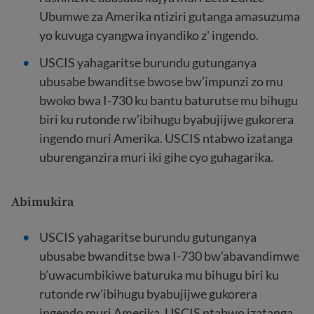
Ubumwe za Amerika ntiziri gutanga amasuzuma
yo kuvuga cyangwa inyandiko z' ingendo.
USCIS yahagaritse burundu gutunganya
ubusabe bwanditse bwose bw’impunzi zo mu
bwoko bwa I-730 ku bantu baturutse mu bihugu
biri ku rutonde rw’ibihugu byabujijwe gukorera
ingendo muri Amerika. USCIS ntabwo izatanga
uburenganzira muri iki gihe cyo guhagarika.
Abimukira
USCIS yahagaritse burundu gutunganya
ubusabe bwanditse bwa I-730 bw’abavandimwe
b’uwacumbikiwe baturuka mu bihugu biri ku
rutonde rw’ibihugu byabujijwe gukorera
ingendo muri Amerika. USCIS ntabwo izatanga