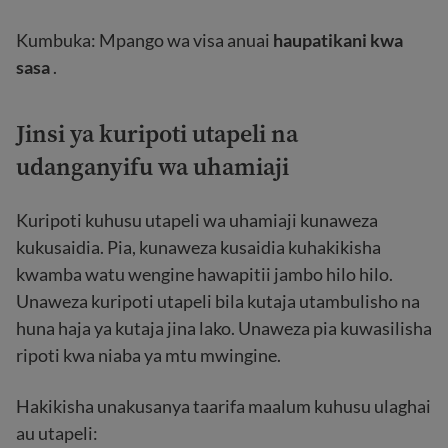
Kumbuka: Mpango wa visa anuai
haupatikani kwa
sasa
.
Jinsi ya kuripoti utapeli na
udanganyifu wa uhamiaji
Kuripoti kuhusu utapeli wa uhamiaji kunaweza
kukusaidia. Pia, kunaweza kusaidia kuhakikisha
kwamba watu wengine hawapitii jambo hilo hilo.
Unaweza kuripoti utapeli bila kutaja utambulisho na
huna haja ya kutaja jina lako. Unaweza pia kuwasilisha
ripoti kwa niaba ya mtu mwingine.
Hakikisha unakusanya taarifa maalum kuhusu ulaghai
au utapeli: