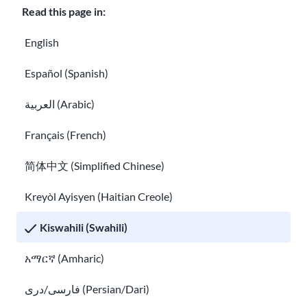
Read this page in:
uongo
English
Kuna taarifa nyingi za uongo zinazosambazwa, hasa
kuhusu suala la uhamiaji. Jihadharini na taarifa za
Español (Spanish)
upotoshaji na zisizo kamili.
العربية (Arabic)
Upotoshaji mara nyingi huitwa habari za uwongo.
Français (French)
Imekusudiwa kushawishi maoni yako. Taarifa isiyo
kamili haikusudii kukupotosha lakini bado inakupa
简体中文 (Simplified Chinese)
taarufa isiyo sahihi.
Kreyòl Ayisyen (Haitian Creole)
Wagunduzi wanaweza kutumia akili bandia kunakili
Kiswahili (Swahili)
sauti, kutengeneza video bandia, au kutuma ujumbe
unaoonekana halisi wakijifanya maafisa wa serikali au
አማርኛ (Amharic)
mawakili.
فارسی/دری (Persian/Dari)