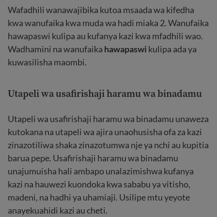
Wafadhili wanawajibika kutoa msaada wa kifedha
kwa wanufaika kwa muda wa hadi miaka 2. Wanufaika
hawapaswi kulipa au kufanya kazi kwa mfadhili wao.
Wadhamini na wanufaika
hawapaswi
kulipa ada ya
kuwasilisha maombi.
Utapeli wa usafirishaji haramu wa binadamu
Utapeli wa usafirishaji haramu wa binadamu
unaweza
kutokana na utapeli wa ajira unaohusisha ofa za kazi
zinazotiliwa shaka zinazotumwa nje ya nchi au kupitia
barua pepe. Usafirishaji haramu wa binadamu
unajumuisha hali ambapo unalazimishwa kufanya
kazi na hauwezi kuondoka kwa sababu ya vitisho,
madeni, na hadhi ya uhamiaji. Usilipe mtu yeyote
anayekuahidi kazi au cheti.