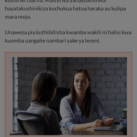
kushiriki taarifa. Mashirika yanayoaminika
hayatakushinikiza kuchukua hatua haraka au kulipa
mara moja.
Unaweza pia kuthibitisha kwamba wakili ni halisi kwa
kuomba uangalie nambari yake ya leseni.