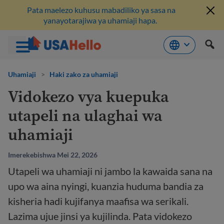
Pata maelezo kuhusu mabadiliko ya sasa na
yanayotarajiwa ya uhamiaji hapa.
Ruka
hadi
Uhamiaji
>
Haki zako za uhamiaji
kwenye
Vidokezo vya kuepuka
maudhui
utapeli na ulaghai wa
uhamiaji
Imerekebishwa Mei 22, 2026
Utapeli wa uhamiaji ni jambo la kawaida sana na
upo wa aina nyingi, kuanzia huduma bandia za
kisheria hadi kujifanya maafisa wa serikali.
Lazima ujue jinsi ya kujilinda. Pata vidokezo