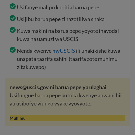
Usifanye malipo kupitia barua pepe
Usijibu barua pepe zinazotiliwa shaka
Kuwa makini na barua pepe yoyote inayodai
kuwa na uamuzi wa USCIS
Nenda kwenye
myUSCIS
ili uhakikishe kuwa
unapata taarifa sahihi (taarifa zote muhimu
zitakuwepo)
news@uscis.gov ni barua pepe ya ulaghai
.
Usifungue barua pepe kutoka kwenye anwani hii
au usibofye viungo vyake vyovyote.
Muhimu