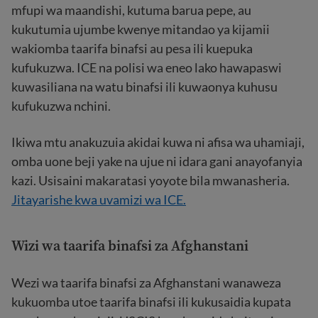
mfupi wa maandishi, kutuma barua pepe, au
kukutumia ujumbe kwenye mitandao ya kijamii
wakiomba taarifa binafsi au pesa ili kuepuka
kufukuzwa. ICE na polisi wa eneo lako hawapaswi
kuwasiliana na watu binafsi ili kuwaonya kuhusu
kufukuzwa nchini.
Ikiwa mtu anakuzuia akidai kuwa ni afisa wa uhamiaji,
omba uone beji yake na ujue ni idara gani anayofanyia
kazi. Usisaini makaratasi yoyote bila mwanasheria.
Jitayarishe kwa uvamizi wa ICE.
Wizi wa taarifa binafsi za Afghanstani
Wezi wa taarifa binafsi za Afghanstani
wanaweza
kukuomba utoe taarifa binafsi ili kukusaidia kupata