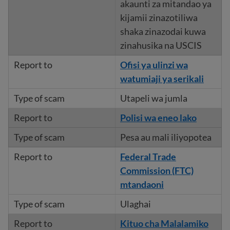
akaunti za mitandao ya
kijamii zinazotiliwa
shaka zinazodai kuwa
zinahusika na USCIS
Ofisi ya ulinzi wa
watumiaji ya serikali
Utapeli wa jumla
Polisi wa eneo lako
Pesa au mali iliyopotea
Federal Trade
Commission (FTC)
mtandaoni
Ulaghai
Kituo cha Malalamiko