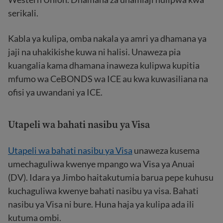
serikali.
Kabla ya kulipa, omba nakala ya amri ya dhamana ya
jaji na uhakikishe kuwa ni halisi. Unaweza pia
kuangalia kama dhamana inaweza kulipwa kupitia
mfumo wa CeBONDS wa ICE au kwa kuwasiliana na
ofisi ya uwandani ya ICE.
Utapeli wa bahati nasibu ya Visa
Utapeli wa bahati nasibu ya Visa
unaweza kusema
umechaguliwa kwenye mpango wa Visa ya Anuai
(DV). Idara ya Jimbo haitakutumia barua pepe kuhusu
kuchaguliwa kwenye bahati nasibu ya visa. Bahati
nasibu ya Visa ni bure. Huna haja ya kulipa ada ili
kutuma ombi.