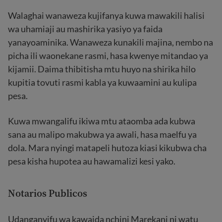
Walaghai wanaweza kujifanya kuwa mawakili halisi
wa uhamiaji au mashirika yasiyo ya faida
yanayoaminika. Wanaweza kunakili majina, nembo na
picha ili waonekane rasmi, hasa kwenye mitandao ya
kijamii. Daima thibitisha mtu huyo na shirika hilo
kupitia tovuti rasmi kabla ya kuwaamini au kulipa
pesa.
Kuwa mwangalifu ikiwa mtu ataomba ada kubwa
sana au malipo makubwa ya awali, hasa maelfu ya
dola. Mara nyingi matapeli hutoza kiasi kikubwa cha
pesa kisha hupotea au hawamalizi kesi yako.
Notarios Publicos
Udanganyifu wa kawaida nchini Marekani ni watu