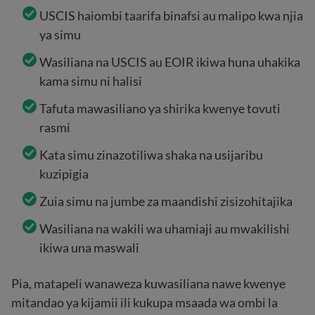
USCIS haiombi taarifa binafsi au malipo kwa njia
ya simu
Wasiliana na USCIS au EOIR ikiwa huna uhakika
kama simu ni halisi
Tafuta mawasiliano ya shirika kwenye tovuti
rasmi
Kata simu zinazotiliwa shaka na usijaribu
kuzipigia
Zuia simu na jumbe za maandishi zisizohitajika
Wasiliana na wakili wa uhamiaji au mwakilishi
ikiwa una maswali
Pia, matapeli wanaweza kuwasiliana nawe kwenye
mitandao ya kijamii ili kukupa msaada wa ombi la