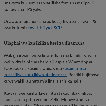
unaweza kukuomba uwasilishe fomu na malipo ili
kuhuwisha TPS yako.
Unaweza kujiandikisha au kusajiliwa tena kwa TPS
kwa kutumia
tovuti hii ya USCIS
.
Ulaghai wa kusikiliza kesi za dhamana
Walaghai wanaweza kuwasiliana na familia za watu
walio kizuizini cha uhamiaji kupitia WhatsApp au
Facebook na kusema wanaweza
kusaidia mtu
kuachiliwa huru ikiwa utalipa pesa
. Baadhi hujifanya
kuwa wakili au hutumia jina la shirika halisi.
Kuwa mwangalifu ikiwa mtu atakuomba umlipe,
kama vile kupitia Venmo, Zelle, MoneyGram, au
Western Union. Dhamana za uhamiaji hulipwa kwa