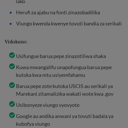
lako
Herufi za ajabu na fonti zinazobadilika
Viungo kwenda kwenye tovuti bandia za serikali
Vidokezo:
Usifungue barua pepe zinazotiliwa shaka
Kuwa mwangalifu unapofungua barua pepe
kutoka kwa mtu usiyemfahamu
Barua pepe zote kutoka USCIS au serikali ya
Marekani zitamalizika wakati wote kwa .gov
Usibonyeze viungo vyovyote
Google au andika anwani ya tovuti badala ya
kubofya viungo