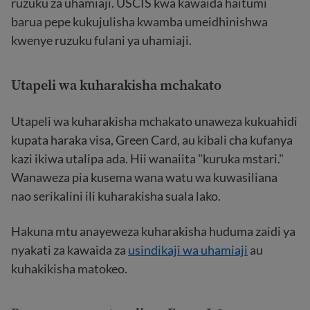
ruzuku za uhamiaji. USCIS kwa kawaida haitumi
barua pepe kukujulisha kwamba umeidhinishwa
kwenye ruzuku fulani ya uhamiaji.
Utapeli wa kuharakisha mchakato
Utapeli wa kuharakisha mchakato unaweza kukuahidi
kupata haraka visa, Green Card, au kibali cha kufanya
kazi ikiwa utalipa ada. Hii wanaiita "kuruka mstari."
Wanaweza pia kusema wana watu wa kuwasiliana
nao serikalini ili kuharakisha suala lako.
Hakuna mtu anayeweza kuharakisha huduma zaidi ya
nyakati za kawaida za
usindikaji wa uhamiaji
au
kuhakikisha matokeo.