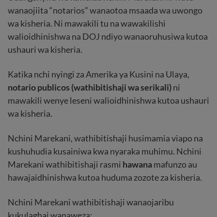
wanaojiita “notarios” wanaotoa msaada wa uwongo
wa kisheria. Ni mawakili tu na wawakilishi
walioidhinishwa na DOJ ndiyo wanaoruhusiwa kutoa
ushauri wa kisheria.
Katika nchi nyingi za Amerika ya Kusini na Ulaya,
notario publicos (wathibitishaji wa serikali)
ni
mawakili wenye leseni walioidhinishwa kutoa ushauri
wa kisheria.
Nchini Marekani, wathibitishaji husimamia viapo na
kushuhudia kusainiwa kwa nyaraka muhimu. Nchini
Marekani wathibitishaji rasmi
hawana
mafunzo au
hawajaidhinishwa kutoa huduma zozote za kisheria.
Nchini Marekani wathibitishaji wanaojaribu
kukulaghai wanaweza: