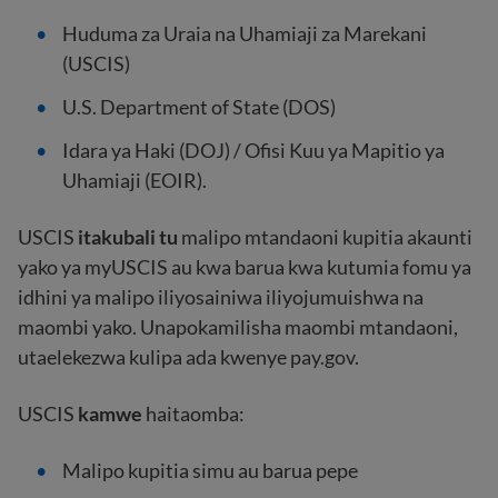
Huduma za Uraia na Uhamiaji za Marekani
(USCIS)
U.S. Department of State (DOS)
Idara ya Haki (DOJ) / Ofisi Kuu ya Mapitio ya
Uhamiaji (EOIR).
USCIS
itakubali tu
malipo mtandaoni kupitia akaunti
yako ya myUSCIS au kwa barua kwa kutumia fomu ya
idhini ya malipo iliyosainiwa iliyojumuishwa na
maombi yako. Unapokamilisha maombi mtandaoni,
utaelekezwa kulipa ada kwenye pay.gov.
USCIS
kamwe
haitaomba:
Malipo kupitia simu au barua pepe