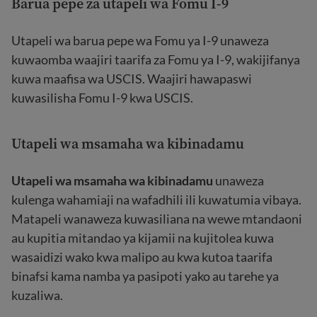
Barua pepe za utapeli wa Fomu I-9
Utapeli wa barua pepe wa Fomu ya I-9 unaweza
kuwaomba waajiri taarifa za Fomu ya I-9, wakijifanya
kuwa maafisa wa USCIS. Waajiri hawapaswi
kuwasilisha Fomu I-9 kwa USCIS.
Utapeli wa msamaha wa kibinadamu
Utapeli wa msamaha wa kibinadamu
unaweza
kulenga wahamiaji na wafadhili ili kuwatumia vibaya.
Matapeli wanaweza kuwasiliana na wewe mtandaoni
au kupitia mitandao ya kijamii na kujitolea kuwa
wasaidizi wako kwa malipo au kwa kutoa taarifa
binafsi kama namba ya pasipoti yako au tarehe ya
kuzaliwa.