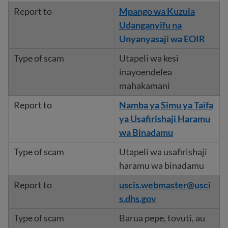
Mpango wa Kuzuia
Udanganyifu na
Unyanyasaji wa EOIR
Utapeli wa kesi
inayoendelea
mahakamani
Namba ya Simu ya Taifa
ya Usafirishaji Haramu
wa Binadamu
Utapeli wa usafirishaji
haramu wa binadamu
uscis.webmaster@usci
s.dhs.gov
Barua pepe, tovuti, au