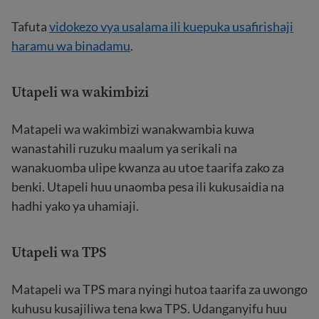
Tafuta
vidokezo vya usalama ili kuepuka usafirishaji
haramu wa binadamu
.
Utapeli wa wakimbizi
Matapeli wa wakimbizi wanakwambia kuwa
wanastahili ruzuku maalum ya serikali na
wanakuomba ulipe kwanza au utoe taarifa zako za
benki. Utapeli huu unaomba pesa ili kukusaidia na
hadhi yako ya uhamiaji.
Utapeli wa TPS
Matapeli wa TPS mara nyingi hutoa taarifa za uwongo
kuhusu kusajiliwa tena kwa TPS. Udanganyifu huu