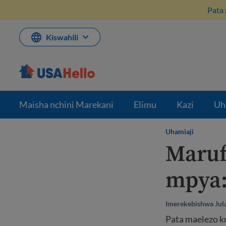
Ruka
Pata 
hadi
kwenye
maudhui
Kiswahili
Maisha nchini Marekani
Elimu
Kazi
Uh
Uhamiaji
Maruf
mpya:
Imerekebishwa Jula
Pata maelezo ku