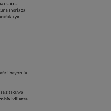
na nchi na
una sheria za
arufuku ya
firi inayozuia
asa zitakuwa
o hivi vilianza