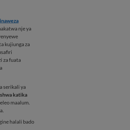
zinaweza
hakatwa nje ya
 wenyewe
ta kujiunga za
safiri
i za fuata
ia
 serikali ya
shwa katika
deleo maalum.
a.
ine halali bado