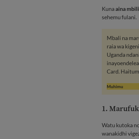
Kuna
aina mbil
sehemu fulani.
Mbali na maru
raia wa kigen
Uganda ndani 
inayoendelea
Card. Haitumi
Muhimu
1. Marufuku
Watu kutoka nc
wanakidhi vige