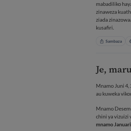
mabadiliko haya
zinaweza kuathi
ziada zinazowa
kusafiri.
Sambaza
Je, maru
Mnamo Juni 4, 
au kuweka viko
Mnamo Desemba 
chini ya vizuizi
mnamo Januari 