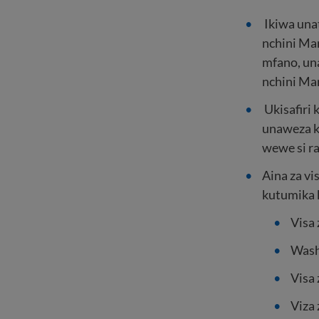
Ikiwa una
nchini Ma
mfano, un
nchini Ma
Ukisafiri 
unaweza k
wewe si r
Aina za v
kutumika k
Visa
Wash
Visa 
Viza 