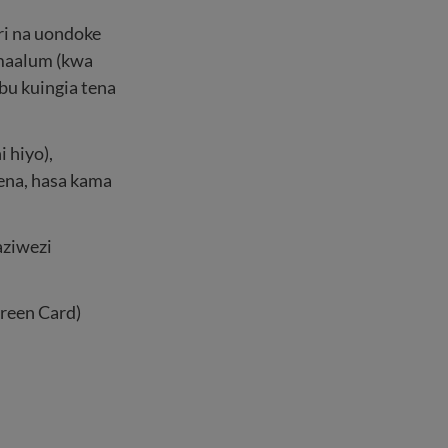
ri na uondoke
 maalum (kwa
bu kuingia tena
 hiyo),
ena, hasa kama
aziwezi
reen Card)