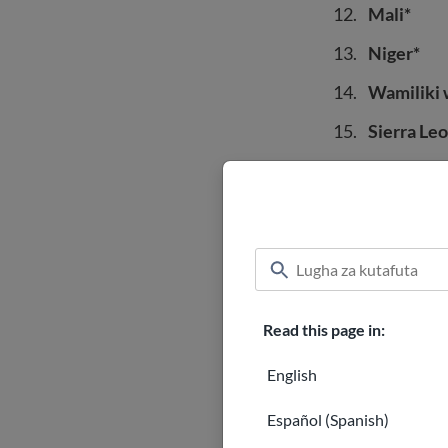
Mali*
Niger*
Wamiliki w
Sierra Le
Somalia
Sudan Kus
Sudan
Syria*
Yemen
Read this page in:
English
Hali maalum 
Español (Spanish)
Ikiwa unat