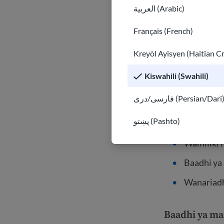
العربية (Arabic)
(bila alam
2025
Français (French)
Ikiwa unat
Kreyòl Ayisyen (Haitian C
2026 (yeny
Januari 1,
Kiswahili (Swahili)
Watu weny
فارسی/دری (Persian/Dari
Raia wenye
پښتو (Pashto)
haiko kwe
Wamiliki f
Baadhi ya 
Wanariadh
Baadhi ya ma