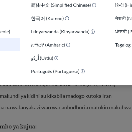
简体中文 (Simplified Chinese)
हिन्दी (H
a ya nyota *) na una visa halali au ulikuwa nchini Marekani k
한국어 (Korean)
नेपाली (N
oka kwenye nchi iliyo kwenye orodha ya marufuku ya kusaf
reole)
Ikinyarwanda (Kinyarwanda)
ਪੰਜਾਬੀ (
e alama za nyota *) na una visa halali au ulikuwa nchini Ma
 2025
አማርኛ (Amharic)
Tagalog 
e Green Card (Wakazi halali wa kudumu)
اُردُو (Urdu)
)
 uraia wa nchi mbili wanaosafiri kwa kutumia pasipoti ya
Português (Portuguese)
nye orodha
ulani wa visa za kidiplomasia na rasmi (A, G, NATO)
makundi ya kidini au kikabila madogo kutoka Iran
a na wafanyakazi wao wanaohudhuria matukio makubwa 
mbo ya kujua: