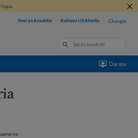
 hapa.
Jinsi ya kusaidia
Kuhusu USAHello
Changia
Darasa
ria
maana ya