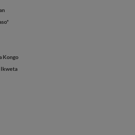
an
aso*
a Kongo
 Ikweta