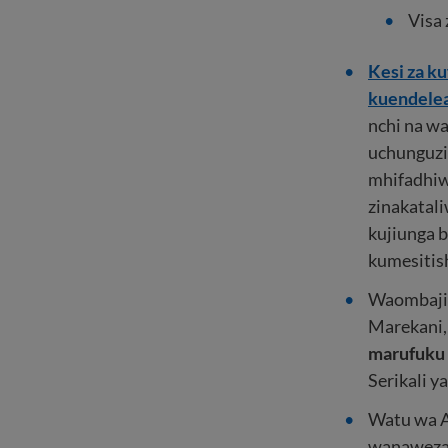
Visa
Kesi za k
kuendelea
nchi na w
uchunguzi 
mhifadhiwa
zinakatali
kujiunga b
kumesiti
Waombaji w
Marekani,
marufuku i
Serikali y
Watu wa Af
wanaweza 