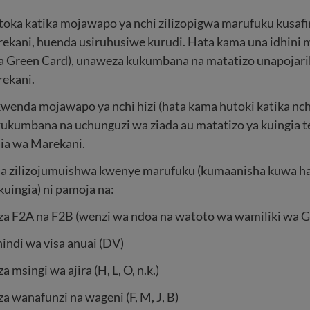
toka katika mojawapo ya nchi zilizopigwa marufuku kusafi
rekani, huenda usiruhusiwe kurudi. Hata kama una idhini
a Green Card), unaweza kukumbana na matatizo unapojari
rekani.
kwenda mojawapo ya nchi hizi (hata kama hutoki katika nchi
ukumbana na uchunguzi wa ziada au matatizo ya kuingia t
aia wa Marekani.
isa zilizojumuishwa kwenye marufuku (kumaanisha kuwa h
uingia) ni pamoja na:
 za F2A na F2B (wenzi wa ndoa na watoto wa wamiliki wa G
indi wa visa anuai (DV)
za msingi wa ajira (H, L, O, n.k.)
za wanafunzi na wageni (F, M, J, B)