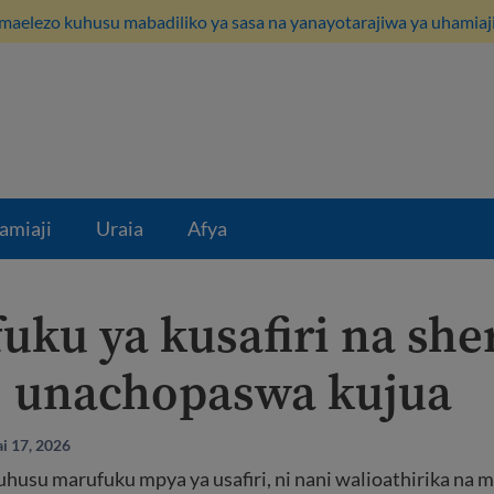
maelezo kuhusu mabadiliko ya sasa na yanayotarajiwa ya uhamiaji
amiaji
Uraia
Afya
uku ya kusafiri na she
 unachopaswa kujua
i 17, 2026
husu marufuku mpya ya usafiri, ni nani walioathirika na 