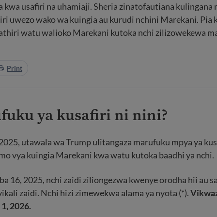
 kwa usafiri na uhamiaji. Sheria zinatofautiana kulingana 
ri uwezo wako wa kuingia au kurudi nchini Marekani. Pia k
athiri watu walioko Marekani kutoka nchi zilizowekewa m
Print
fuku ya kusafiri ni nini?
2025, utawala wa Trump ulitangaza marufuku mpya ya kusa
mo vya kuingia Marekani kwa watu kutoka baadhi ya nchi.
16, 2025, nchi zaidi ziliongezwa kwenye orodha hii au s
 vikali zaidi. Nchi hizi zimewekwa alama ya nyota (*).
Vikwaz
1, 2026.