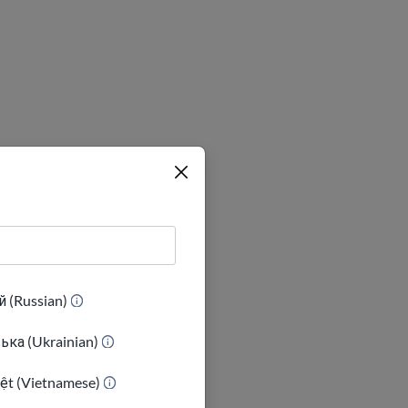
 (Russian)
ька (Ukrainian)
ja na:
iệt (Vietnamese)
 ya Juni 2025