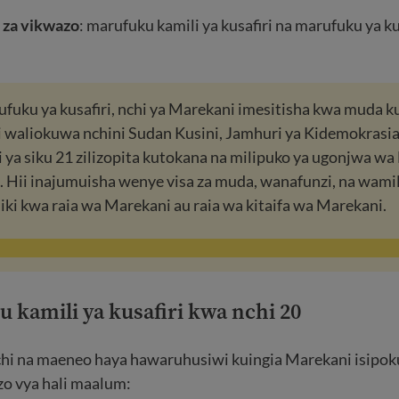
i za vikwazo
: marufuku kamili ya kusafiri na marufuku ya ku
fuku ya kusafiri, nchi ya Marekani imesitisha kwa muda k
i waliokuwa nchini Sudan Kusini, Jamhuri ya Kidemokrasia
ya siku 21 zilizopita kutokana na milipuko ya ugonjwa wa
. Hii inajumuisha wenye visa za muda, wanafunzi, na wami
ki kwa raia wa Marekani au raia wa kitaifa wa Marekani.
 kamili ya kusafiri kwa nchi 20
hi na maeneo haya hawaruhusiwi kuingia Marekani isipok
zo vya hali maalum: