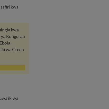
safiri kwa
uingia kwa
 ya Kongo, au
 Ebola
liki wa Green
uwa ikiwa