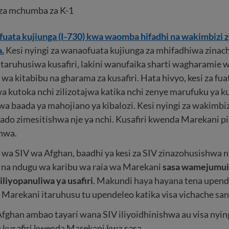
 za mchumba za K-1
ufuata kujiunga (I-730) kwa waomba hifadhi na wakimbizi 
.
Kesi nyingi za wanaofuata kujiunga za mhifadhiwa zinac
ataruhusiwa kusafiri, lakini wanufaika sharti wagharamie
wa kitabibu na gharama za kusafiri. Hata hivyo, kesi za fua
 kutoka nchi zilizotajwa katika nchi zenye marufuku ya ku
wa baada ya mahojiano ya kibalozi. Kesi nyingi za wakimbiz
ado zimesitishwa nje ya nchi. Kusafiri kwenda Marekani p
shwa.
a SIV wa Afghan, baadhi ya kesi za SIV zinazohusishwa na
 na ndugu wa karibu wa raia wa Marekani
sasa wamejumui
liyopanuliwa ya usafiri
. Makundi haya hayana tena upen
a Marekani itaruhusu tu upendeleo katika visa vichache san
ghan ambao tayari wana SIV iliyoidhinishwa au visa nying
kusafiri kwenda Marekani kwa sasa.