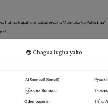
a hati za kusafiri zilizotolewa na Mamlaka ya Palestina*
one*
ini*
Chagua lugha yako
Af Soomaali (Somali)
Русский
မြန်မာစာ (Burmese)
Українс
(kumaanisha kuwa unaweza bado kuingia) ni pamo
Other pages in:
Tiếng V
oka kwenye nchi iliyo kwenye orodha marufuku ya kusafiri