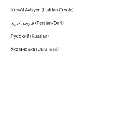
Kreyòl Ayisyen (Haitian Creole)
فارسی/دری (Persian/Dari)
Русский (Russian)
Українська (Ukrainian)
Trabajos de voluntariado y prácticas
Tiếng Việt (Vietnamese)
Cómo encontrar trabajo en Estados Unidos
Other pages in:
한국어 (Korean)
Ikinyarwanda (Kinyarwanda)
Kiswahili (Swahili)
አማርኛ (Amharic)