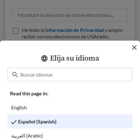
He leído la
Información de Privacidad
y acepto
recibir correos electrónicos de USAHello.
Elija su idioma
Aula
Acerca de nosotros
Cómo ayudar
Read this page in:
Carreras en USAHello
Donar
English
Español (Spanish)
العربية (Arabic)