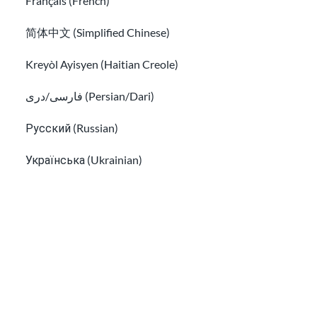
Français (French)
简体中文 (Simplified Chinese)
Kreyòl Ayisyen (Haitian Creole)
فارسی/دری (Persian/Dari)
Reunificación familiar para refugiados y
asilados
Русский (Russian)
Pausa en la lotería de visas de diversidad (DV): qué signi
Українська (Ukrainian)
Tiếng Việt (Vietnamese)
Other pages in:
한국어 (Korean)
Pausa en la lotería de visas de diversidad (DV):
Ikinyarwanda (Kinyarwanda)
qué significa