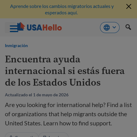
Aprende sobre los cambios migratorios actuales y
esperados aquí.
Saltar
al
Inmigración
contenido
Encuentra ayuda
internacional si estás fuera
de los Estados Unidos
Actualizado el 1 de mayo de 2026
Are you looking for international help? Find a list
of organizations that help migrants outside the
United States. Learn how to find support.