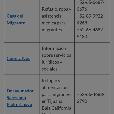
+52-65-6687-
Refugio, ropa y
0676
Casa del
asistencia
+52-89-9922-
Migrante
médica para
4268
migrantes
+52-66-4682-
5180
Información
sobre servicios
Cuenta Nos
jurídicos y
sociales
Refugio y
alimentación
Desayunador
para migrantes
+52-66-4688-
Salesiano
en Tijuana,
2790
Padre Chava
Baja California