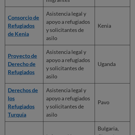
Asistencia legal y
Consorcio de
apoyo a refugiados
Refugiados
Kenia
y solicitantes de
de Kenia
asilo
Asistencia legal y
Proyecto de
apoyo a refugiados
Derecho de
Uganda
y solicitantes de
Refugiados
asilo
Derechos de
Asistencia legal y
los
apoyo a refugiados
Pavo
Refugiados
y solicitantes de
Turquía
asilo
Bulgaria,