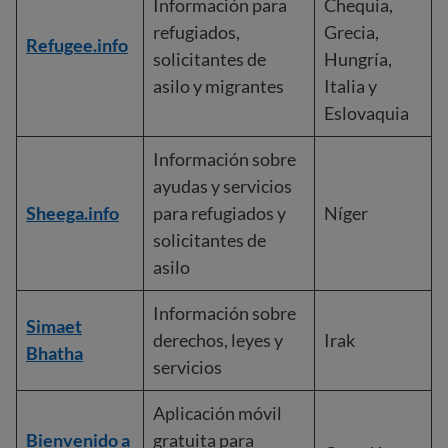
Información para
Chequia,
refugiados,
Grecia,
Refugee.info
solicitantes de
Hungría,
asilo y migrantes
Italia y
Eslovaquia
Información sobre
ayudas y servicios
Sheega.info
para refugiados y
Níger
solicitantes de
asilo
Información sobre
Simaet
derechos, leyes y
Irak
Bhatha
servicios
Aplicación móvil
Bienvenido a
gratuita para