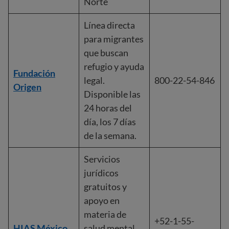
Norte
Línea directa
para migrantes
que buscan
refugio y ayuda
Fundación
legal.
800-22-54-846
Origen
Disponible las
24 horas del
día, los 7 días
de la semana.
Servicios
jurídicos
gratuitos y
apoyo en
materia de
+52-1-55-
HIAS México
salud mental