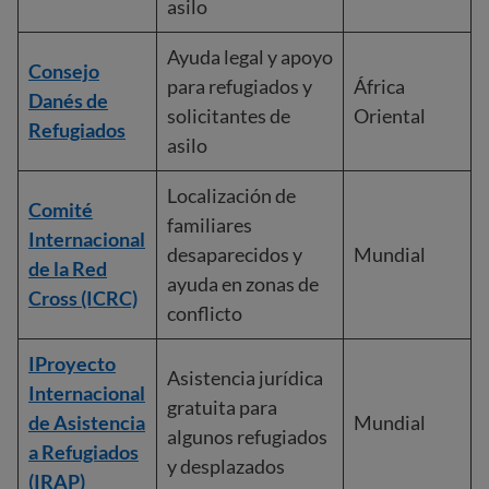
asilo
Ayuda legal y apoyo
Consejo
para refugiados y
África
Danés de
solicitantes de
Oriental
Refugiados
asilo
Localización de
Comité
familiares
Internacional
desaparecidos y
Mundial
de la Red
ayuda en zonas de
Cross (ICRC)
conflicto
I
Proyecto
Asistencia jurídica
Internacional
gratuita para
de Asistencia
Mundial
algunos refugiados
a Refugiados
y desplazados
(IRAP)