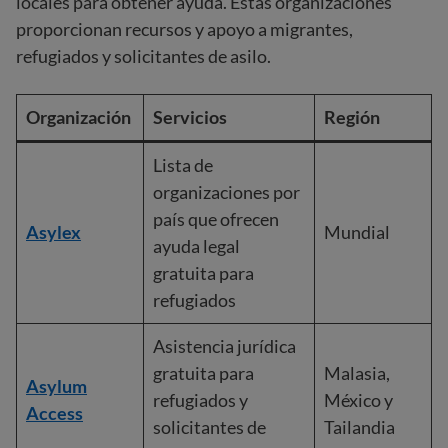
locales para obtener ayuda. Estas organizaciones
proporcionan recursos y apoyo a migrantes,
refugiados y solicitantes de asilo.
Organización
Servicios
Región
Lista de
organizaciones por
país que ofrecen
Asylex
Mundial
ayuda legal
gratuita para
refugiados
Asistencia jurídica
gratuita para
Malasia,
Asylum
refugiados y
México y
Access
solicitantes de
Tailandia