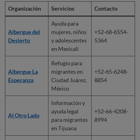
Organización
Servicios
Contacto
Ayuda para
Albergue del
mujeres, niños
+52-68-6554-
Desierto
y adolescentes
5364
en Mexicali
Refugio para
Albergue La
migrantes en
+52-65-6248-
Esperanza
Ciudad Juárez,
8854
México
Información y
ayuda legal
+52-66-4208-
Al Otro Lado
para migrantes
8994
en Tijuana