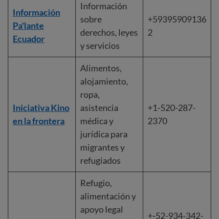
Información
Información
sobre
+59395909136
Pa'lante
derechos, leyes
2
Ecuador
y servicios
Alimentos,
alojamiento,
ropa,
Iniciativa Kino
asistencia
+1-520-287-
en la frontera
médica y
2370
jurídica para
migrantes y
refugiados
Refugio,
alimentación y
apoyo legal
+-52-934-342-