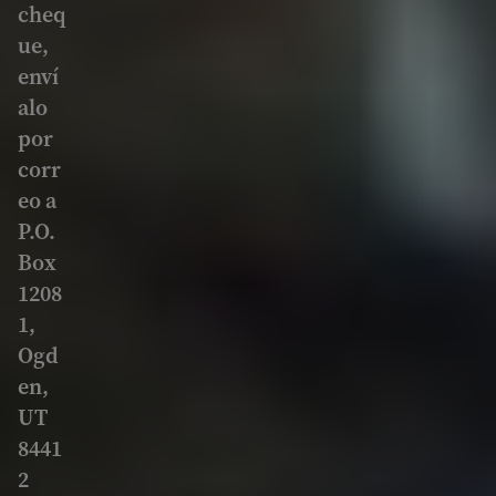
cheq
ue,
enví
alo
por
corr
eo a
P.O.
Box
1208
1,
Ogd
en,
UT
8441
2