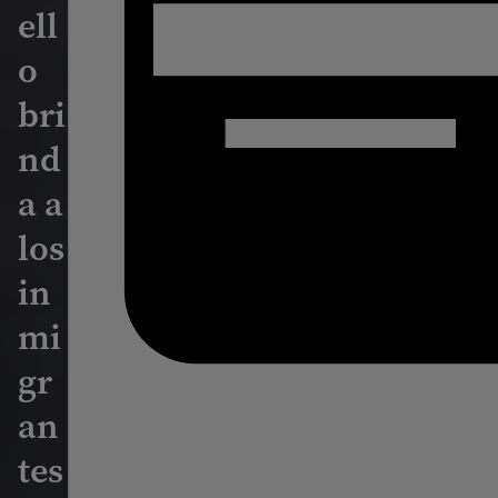
ell
o
bri
nd
a a
los
in
mi
gr
an
tes