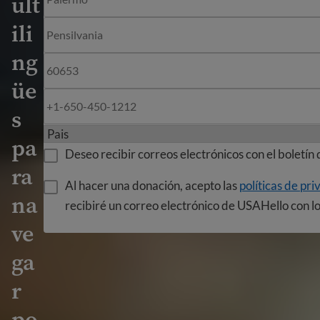
ult
ili
Ciudad
ng
Estado
üe
Código postal
s
Numero de telefono
pa
Deseo recibir correos electrónicos con el boletín
ra
Al hacer una donación, acepto las
políticas de pr
na
recibiré un correo electrónico de USAHello con lo
ve
ga
r
po