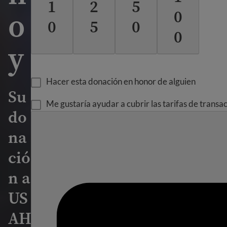
1
2
5
o
0
0
5
0
0
y
Hacer esta donación en honor de alguien
Su
Me gustaría ayudar a cubrir las tarifas de transa
do
na
ció
n a
US
AH