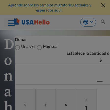
Aprende sobre los cambios migratorios actuales y
esperados aquí.
Saltar
D
al
Donar
contenido
Una vez
Mensual
o
Establece la cantidad 
$
n
a
h
$
$
$
$
1