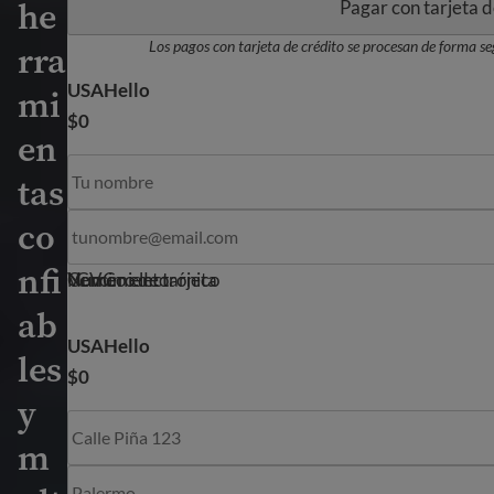
he
Pagar con tarjeta d
Los pagos con tarjeta de crédito se procesan de forma se
rra
USAHello
mi
$0
en
tas
Nombre del titular de la tarjeta
co
nfi
Correo electrónico
Numero de tarjeta
Vencimiento
CVC
ab
USAHello
les
$0
y
m
Direccion