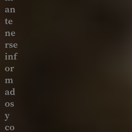
an
te
ne
rse
inf
or
m
ad
os
y
co