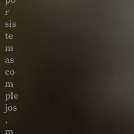
r
sis
te
m
as
co
m
ple
jos
,
m