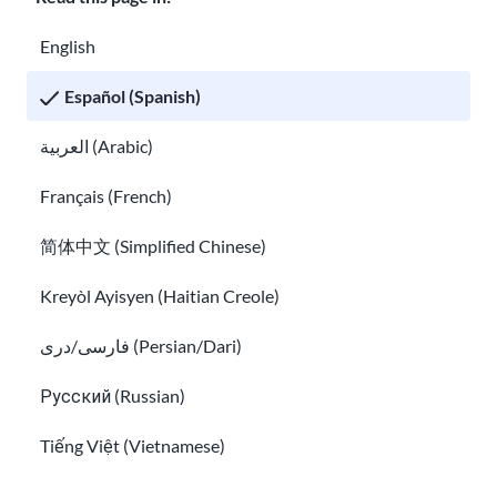
Sea voluntario con nosotros
English
Informes anuales
Español (Spanish)
hola@usahello.org
العربية (Arabic)
Messenger de Facebook
Français (French)
简体中文 (Simplified Chinese)
Kreyòl Ayisyen (Haitian Creole)
¡Suscríbete a nuestro boletín!
فارسی/دری (Persian/Dari)
Русский (Russian)
Tiếng Việt (Vietnamese)
He leído la
Información de Privacidad
y acepto
recibir correos electrónicos de USAHello.
Other pages in: