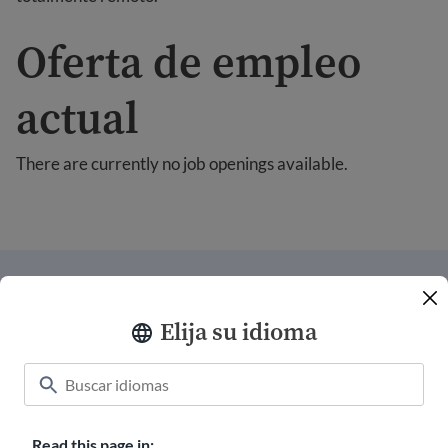
Oferta de empleo
actual
There are currently no job openings available.
Conéctate con nosotros
Elija su idioma
Donar
Camisetas de bienvenida
Carreras en USAHello
Read this page in: