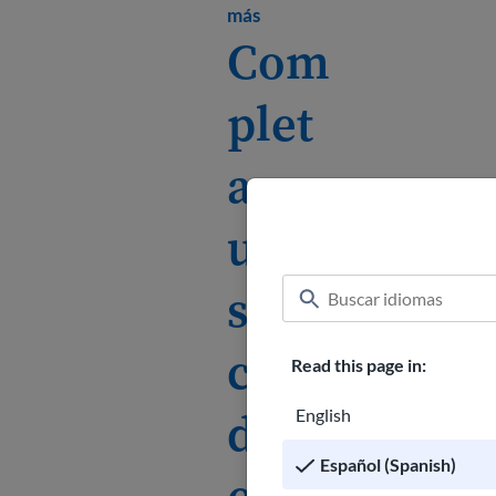
Learn more about How to fin
más
Com
plet
ar
una
soli
citu
Read this page in:
d de
English
Español (Spanish)
emp