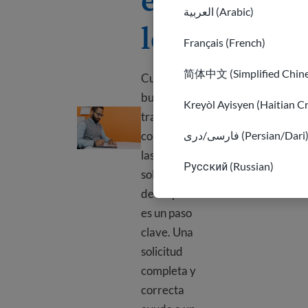
العربية (Arabic)
leo
Français (French)
简体中文 (Simplified Chine
Cuando
busca
Kreyòl Ayisyen (Haitian C
Completar una solicitud de empleo
trabajo,
فارسی/دری (Persian/Dari
completar
las
Русский (Russian)
solicitudes
de empleo
es un paso
clave. Una
solicitud
completa y
correcta