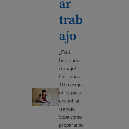
ar
trab
ajo
¿Está
buscando
trabajo?
Descubra
10 consejos
Cómo encontrar trabajo
útiles para
encontrar
trabajo.
Sepa cómo
preparar su