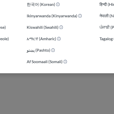
한국어 (Korean)
हिन्दी (H
Ikinyarwanda (Kinyarwanda)
नेपाली (N
se)
Kiswahili (Swahili)
ਪੰਜਾਬੀ (
reole)
አማርኛ (Amharic)
Tagalog 
پښتو (Pashto)
)
Af Soomaali (Somali)