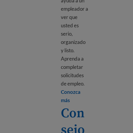
ayuda a un
empleador a
ver que
usted es
serio,
organizado
y listo.
Aprenda a
completar
solicitudes
de empleo.
Conozca
Learn more about Filling out
más
Con
sejo