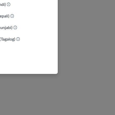
indi)
epali)
Punjabi)
(Tagalog)