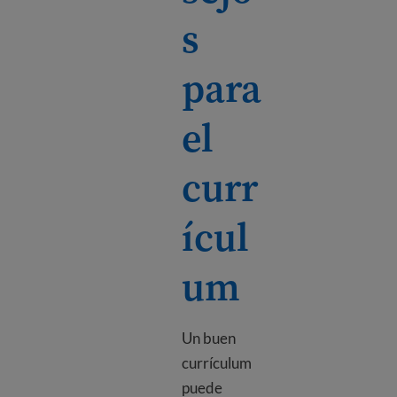
s
para
el
curr
ícul
um
Un buen
currículum
puede