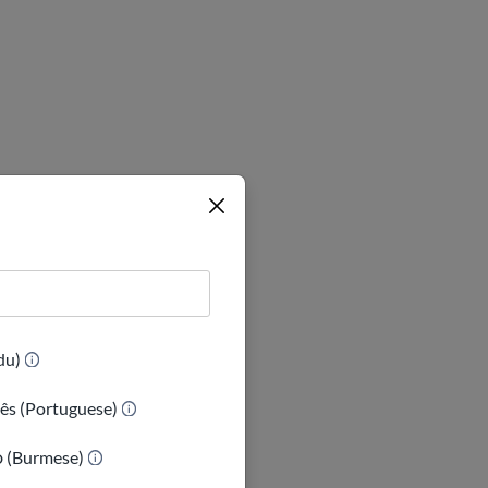
(Urdu)
ês (Portuguese)
ာ (Burmese)