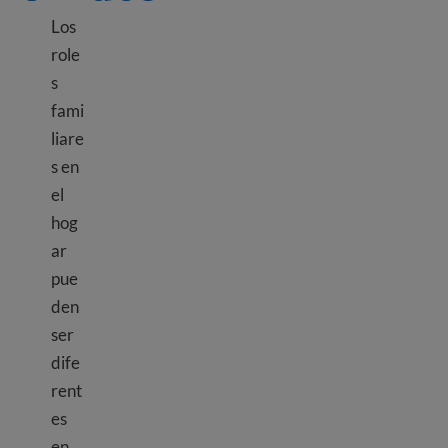
Los
role
s
fami
liare
s en
el
hog
ar
pue
den
ser
dife
rent
es
en