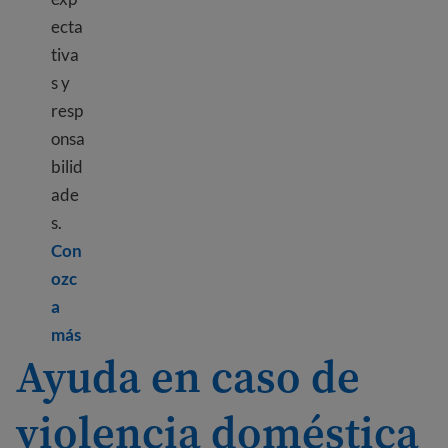
ecta
tiva
s y
resp
onsa
bilid
ade
s.
Con
ozc
a
Learn more about Family roles in the USA
más
Ayuda en caso de
violencia doméstica