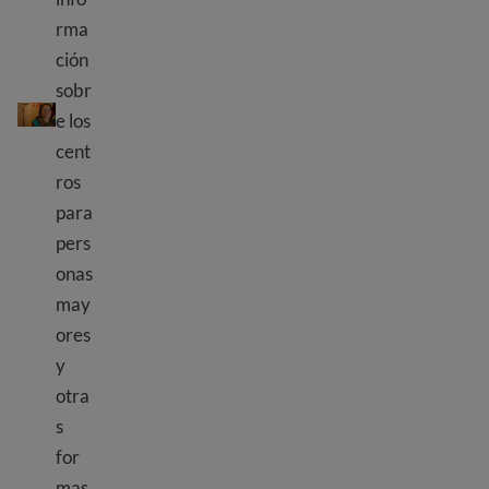
rma
ción
Cómo encontrar un centro para personas mayores y otra in
sobr
e los
cent
ros
para
pers
onas
may
ores
y
otra
s
for
mas