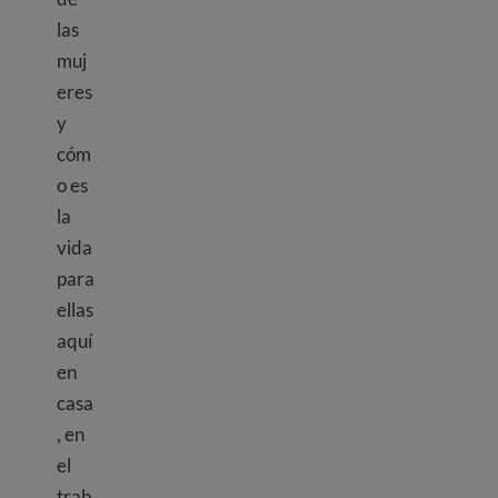
las
muj
eres
y
cóm
o es
la
vida
para
ellas
aquí
en
casa
, en
el
trab