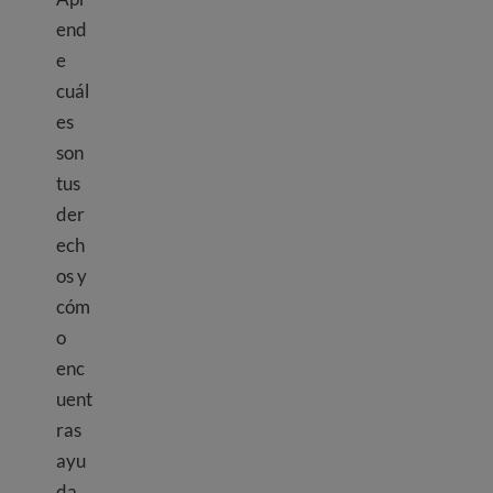
end
e
cuál
es
son
tus
der
ech
os y
cóm
o
enc
uent
ras
ayu
da.