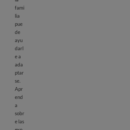
fami
lia
pue
de
ayu
darl
e a
ada
ptar
se.
Apr
end
a
sobr
e las
exp