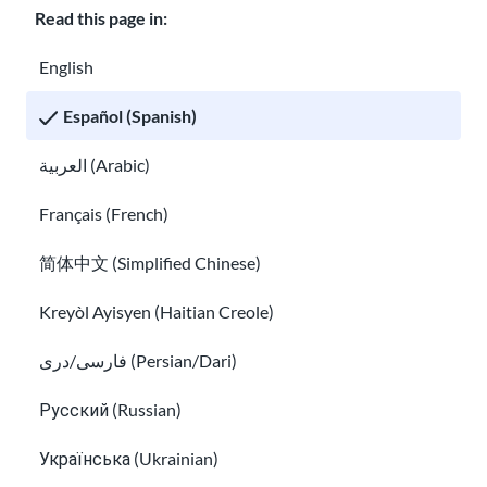
Read this page in:
segu
ir
English
cua
Español (Spanish)
ndo
algu
العربية (Arabic)
ien
mue
Français (French)
re
简体中文 (Simplified Chinese)
en
los
Kreyòl Ayisyen (Haitian Creole)
EE.
فارسی/دری (Persian/Dari)
UU.
Des
Русский (Russian)
cubr
a
Українська (Ukrainian)
qué