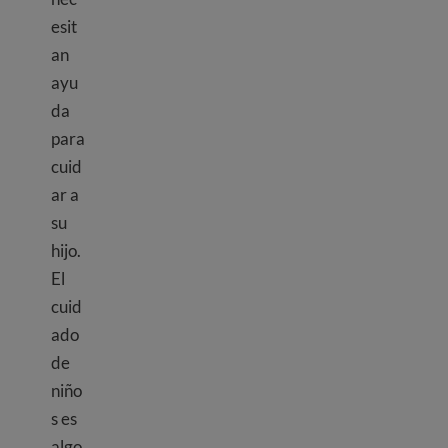
esit
an
ayu
da
para
cuid
ar a
su
hijo.
El
cuid
ado
de
niño
s es
algo