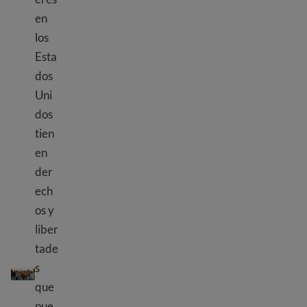
en
los
Esta
dos
Uni
dos
tien
en
der
ech
os y
liber
tade
Comprender los derechos y roles de las mujeres en los EE. 
s
que
pue