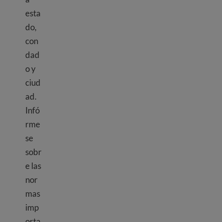
esta
do,
con
dad
o y
ciud
ad.
Infó
rme
se
sobr
e las
nor
mas
imp
orta