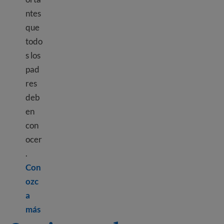
ntes
que
todo
s los
pad
res
deb
en
con
ocer
.
Con
ozc
a
Learn more about Raising children and parenting
más