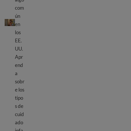
com
Opciones de cuidado de niños
ún
en
los
EE.
UU.
Apr
end
a
sobr
e los
tipo
s de
cuid
ado
infa