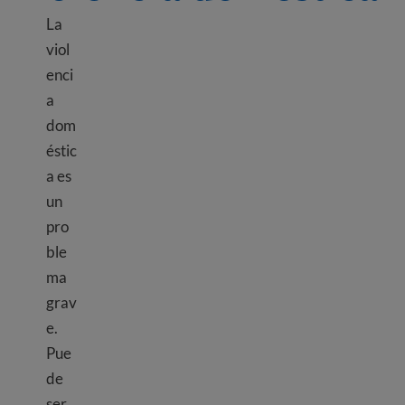
La
viol
enci
a
dom
éstic
a es
un
pro
ble
ma
grav
e.
Pue
de
ser