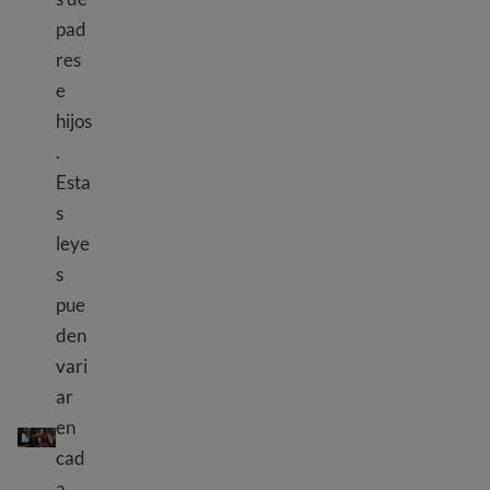
pad
res
e
hijos
.
Esta
s
leye
s
pue
den
vari
ar
La crianza de los hijos y las leyes sobre la crianza de los hij
en
cad
a