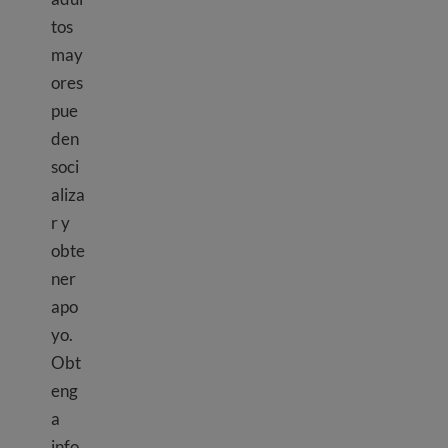
tos
may
ores
pue
den
soci
aliza
r y
obte
ner
apo
yo.
Obt
eng
a
info