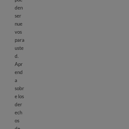
den
ser
nue
vos
para
uste
d.
Apr
end
a
sobr
e los
der
ech
os
de