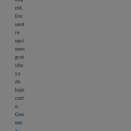
ntil.
Enc
uent
re
opci
ones
grat
uita
s y
de
bajo
cost
o.
Con
ozc
a