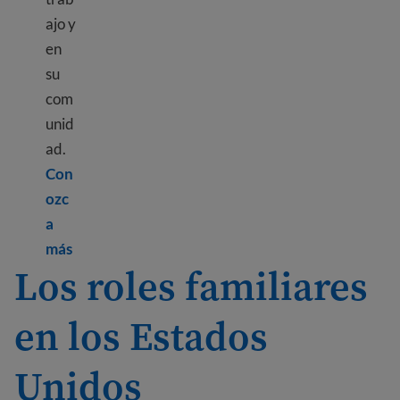
ajo y
en
su
com
unid
ad.
Con
ozc
a
Learn more about Understanding rights and roles
más
Los roles familiares
en los Estados
Unidos