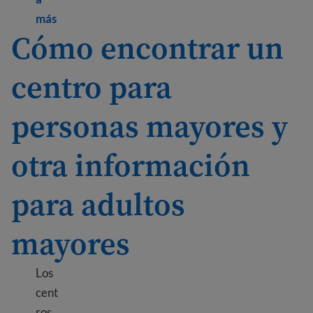
Learn more about Childcare options
más
Cómo encontrar un
centro para
personas mayores y
otra información
para adultos
mayores
Los
cent
ros