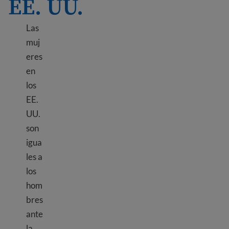
EE. UU.
Las
muj
eres
en
los
EE.
UU.
son
igua
les a
los
hom
bres
ante
la