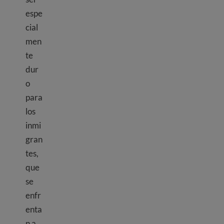
espe
cial
men
te
dur
o
para
los
inmi
gran
tes,
que
se
enfr
enta
n a