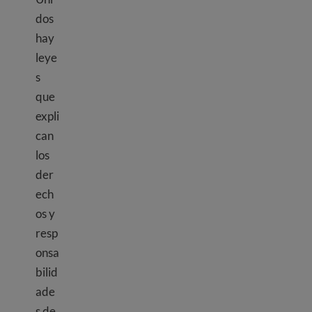
dos
hay
leye
s
que
expli
can
los
der
ech
os y
resp
onsa
bilid
ade
s de