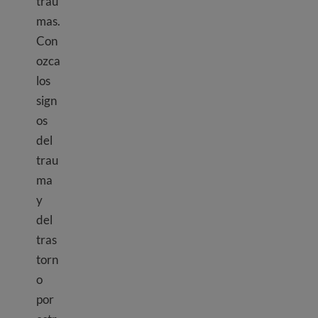
trau
mas.
Con
ozca
los
sign
os
del
trau
ma
y
del
tras
torn
o
por