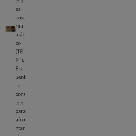
estr
és
post
Trauma de inmigrantes y refugiados
rau
máti
co
(TE
PT).
Enc
uent
re
cons
ejos
para
afro
ntar