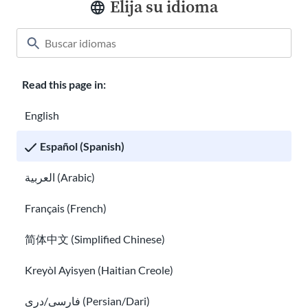
Elija su idioma
Aula
Acerca de nosotros
Cómo ayudar
Read this page in:
Carreras en USAHello
Donar
English
Español (Spanish)
العربية (Arabic)
Política de privacidad
Français (French)
简体中文 (Simplified Chinese)
Puedes copiar y redistribuir los materiales
de USAHello
bajo la
licencia Creative Commons
CC BY-NC-SA 4.0
. Para otorgar el
Kreyòl Ayisyen (Haitian Creole)
crédito apropiado, te solicitamos que incluyas un enlace a
nuestro sitio web cuando uses nuestro contenido.
فارسی/دری (Persian/Dari)