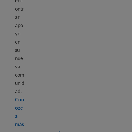
enc
ontr
ar
apo
yo
en
su
nue
va
com
unid
ad.
Con
ozc
a
Learn more about Culture shock
más