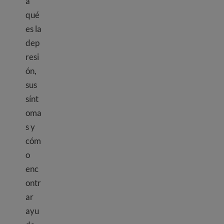
a
qué
es la
dep
resi
ón,
sus
sínt
oma
s y
cóm
o
enc
ontr
ar
ayu