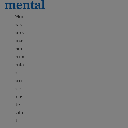
mental
Muc
has
pers
onas
exp
erim
enta
n
pro
ble
mas
de
salu
d