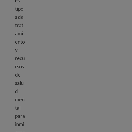
es
tipo
s de
trat
ami
ento
y
recu
rsos
de
salu
d
men
tal
para
inmi