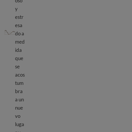
oso
y
estr
esa
Choque cultural
do a
med
ida
que
se
acos
tum
bra
a un
nue
vo
luga