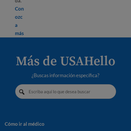
da.
Con
ozc
a
Learn more about Depression
más
Más de USAHello
¿Buscas información específica?
Cómo ir al médico
Cómo ir al médico