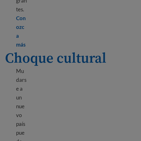
gran
tes.
Con
ozc
a
Learn more about Mental health resources
más
Choque cultural
Mu
dars
e a
un
nue
vo
país
pue