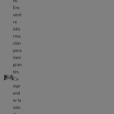
os.
Enc
uent
re
info
rma
ción
para
inmi
gran
¿Qué es la salud mental?
tes.
Co
mpr
end
er la
salu