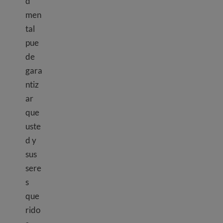
d
men
tal
pue
de
gara
ntiz
ar
que
uste
d y
sus
sere
s
que
rido