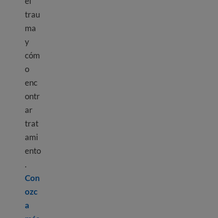
el
trau
ma
y
cóm
o
enc
ontr
ar
trat
ami
ento
.
Con
ozc
a