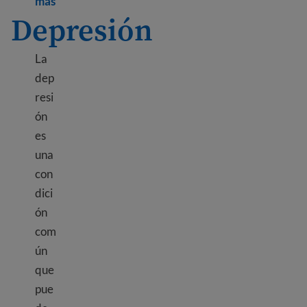
Learn more about Immigrant and refugee traum
más
Depresión
La
dep
resi
ón
es
una
con
dici
ón
com
ún
que
pue