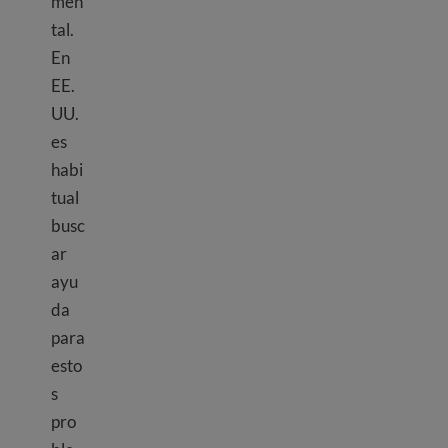
men
tal.
En
EE.
UU.
es
habi
tual
busc
ar
ayu
da
para
esto
s
pro