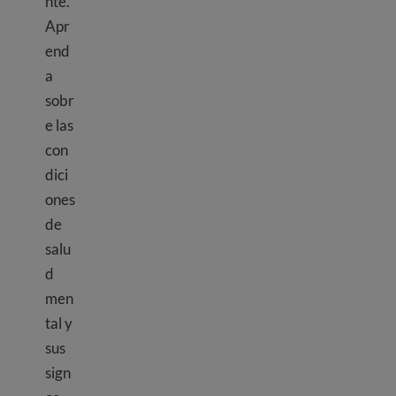
nte.
Apr
end
a
sobr
e las
con
dici
ones
de
salu
d
men
tal y
sus
sign