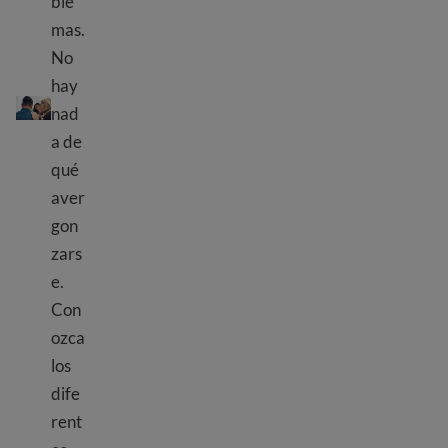
ble
mas.
No
Recursos de salud mental
hay
nad
a de
qué
aver
gon
zars
e.
Con
ozca
los
dife
rent