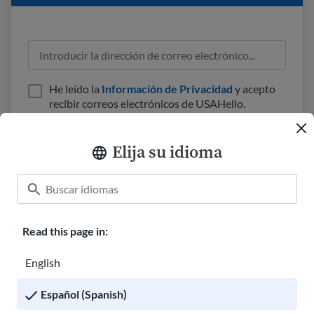
He leído la
Información de Privacidad
y acepto
recibir correos electrónicos de USAHello.
Elija su idioma
Aula
Acerca de nosotros
Cómo ayudar
Read this page in:
Carreras en USAHello
Donar
English
Español (Spanish)