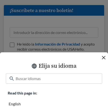
¡Suscríbete a nuestro boletín!
He leído la
Información de Privacidad
y acepto
recibir correos electrónicos de USAHello.
Elija su idioma
Aula
Acerca de nosotros
Cómo ayudar
Read this page in:
Carreras en USAHello
Donar
English