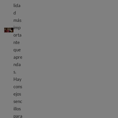
lida
d
más
Consejos para hablar mejor inglés
imp
orta
nte
que
apre
nda
s.
Hay
cons
ejos
senc
illos
para