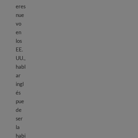
eres
nue
vo
en
los
EE.
UU.,
habl
ar
ingl
és
pue
de
ser
la
habi