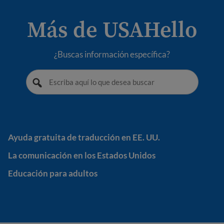
Más de USAHello
¿Buscas información específica?
Ayuda gratuita de traducción en EE. UU.
Ayuda gratuita de traducción en EE. UU.
La comunicación en los Estados Unidos
La comunicación en los Estados Unidos
Educación para adultos
Educación para adultos