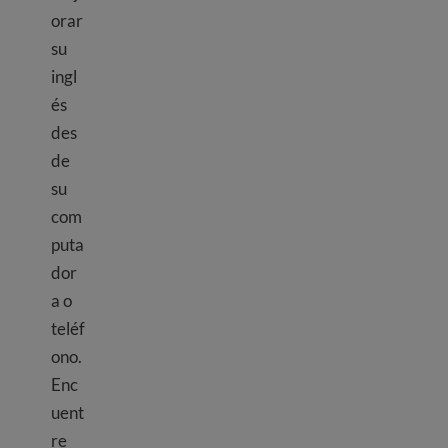
orar
su
ingl
és
des
de
su
com
puta
dor
a o
teléf
ono.
Enc
uent
re