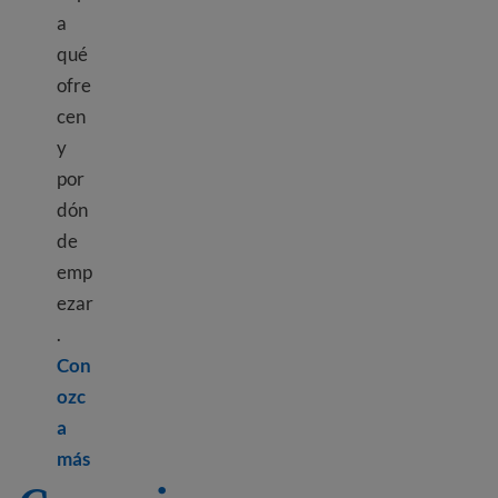
a
qué
ofre
cen
y
por
dón
de
emp
ezar
.
Con
ozc
a
Learn more about Free English classes online an
más