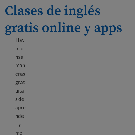
Clases de inglés
gratis online y apps
Hay
muc
has
man
eras
grat
uita
s de
apre
nde
r y
mej