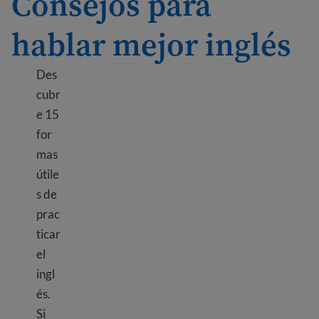
Consejos para
hablar mejor inglés
Des
cubr
e 15
for
mas
útile
s de
prac
ticar
el
ingl
és.
Si