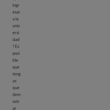
ingr
esar
a la
univ
ersi
dad
? Es
posi
ble
que
teng
as
que
dem
ostr
ar