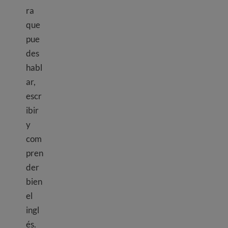
ra
que
pue
des
habl
ar,
escr
ibir
y
com
pren
der
bien
el
ingl
és.