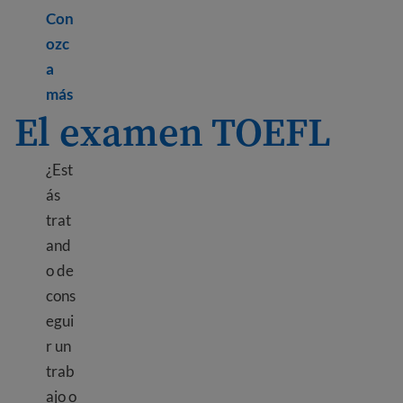
Con
ozc
a
Learn more about Tips to get better at speaking 
más
El examen TOEFL
¿Est
ás
trat
and
o de
cons
egui
r un
trab
ajo o