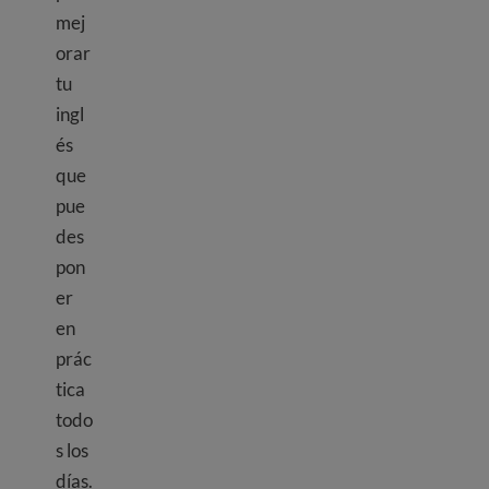
mej
orar
tu
ingl
és
que
pue
des
pon
er
en
prác
tica
todo
s los
días.