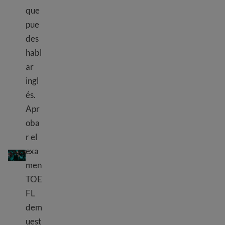
que
pue
des
habl
ar
ingl
és.
Apr
oba
r el
El examen TOEFL
exa
men
TOE
FL
dem
uest