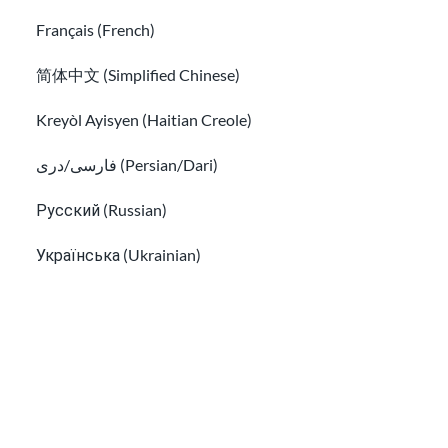
Français (French)
简体中文 (Simplified Chinese)
Kreyòl Ayisyen (Haitian Creole)
فارسی/دری (Persian/Dari)
Aprende sobre la seguridad digital y en las
Русский (Russian)
redes sociales para inmigrantes.
Cómo encontrar un abogado de inmigración gratuito y ay
Українська (Ukrainian)
Tiếng Việt (Vietnamese)
Other pages in:
한국어 (Korean)
Ikinyarwanda (Kinyarwanda)