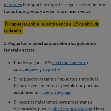
estatales
Es importante que te asegures de enumerar
todos tus ingresos y de dar información veraz.
El impuesto sobre la renta vence el 15 de abril de
cada año.
5. Pague los impuestos que debe a los gobiernos
federal y estatal.
Puedes pagar al IRS
electrónicamente
o
con
cheque o giro postal
Si no puedes pagar tus impuestos antes de la
fecha de vencimiento, es posible que puedas
establecer un
acuerdo de pago
Si necesita más tiempo para presentar su
declaración, puede
solicitar una prórroga
. Usted