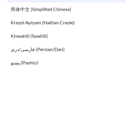
L’école publique aux États-Unis : un guide
简体中文 (Simplified Chinese)
pour les parents immigrés
Kreyòl Ayisyen (Haitian Creole)
Votre enfant peut jouer à des jeux pour apprendre l’angl
Kiswahili (Swahili)
فارسی/دری (Persian/Dari)
پښتو (Pashto)
Русский (Russian)
Українська (Ukrainian)
Tiếng Việt (Vietnamese)
Votre enfant peut jouer à des jeux pour
Other pages in:
apprendre l’anglais
한국어 (Korean)