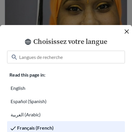
Choisissez votre langue
Éducation des adultes – comment retourner à
Read this page in:
l’école
L’école publique aux États-Unis : un guide pour les pare
English
Español (Spanish)
العربية (Arabic)
Français (French)