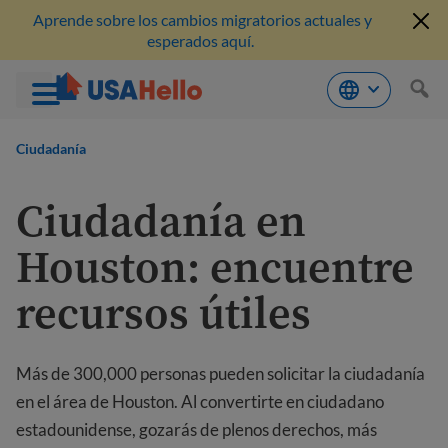
Aprende sobre los cambios migratorios actuales y
esperados aquí.
Saltar
al
Ciudadanía
contenido
Ciudadanía en
Houston: encuentre
recursos útiles
Más de 300,000 personas pueden solicitar la ciudadanía
en el área de Houston. Al convertirte en ciudadano
estadounidense, gozarás de plenos derechos, más