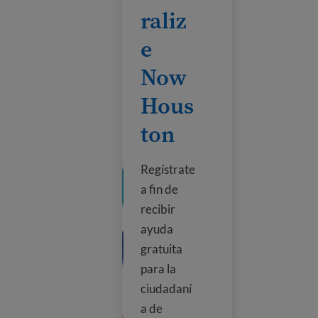
raliz
e
Now
Hous
ton
Regístrate
a fin de
recibir
ayuda
gratuita
para la
ciudadaní
a de