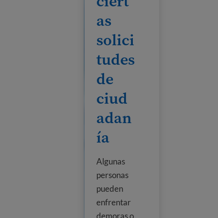
ciert
as
solici
tudes
de
ciud
adan
ía
Algunas
personas
pueden
enfrentar
demoras o