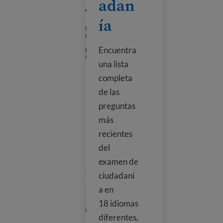
adan
ía
Encuentra
una lista
completa
de las
preguntas
más
recientes
del
examen de
ciudadaní
a en
18 idiomas
diferentes,