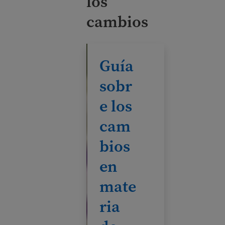
los
cambios
Guía sobre los cambios en materia de 
Guía
sobr
e los
cam
bios
en
mate
ria