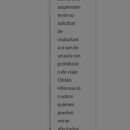
suspension
es en su
solicitud
de
ciudadaní
a si son de
un país con
prohibició
n de viaje.
Obtén
informació
n sobre
quiénes
pueden
verse
afectados