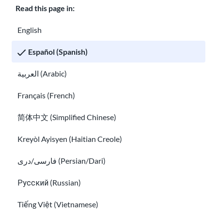
comunitar
Read this page in:
ios
English
Español (Spanish)
Únete a la Alianza de Educadores de
Únet
العربية (Arabic)
e a la
Français (French)
Alian
简体中文 (Simplified Chinese)
za de
Kreyòl Ayisyen (Haitian Creole)
Educ
فارسی/دری (Persian/Dari)
ador
Русский (Russian)
es de
Tiếng Việt (Vietnamese)
Ciud