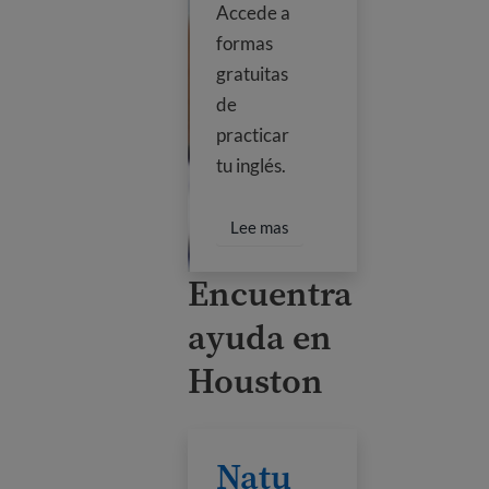
Accede a
formas
gratuitas
de
practicar
tu inglés.
Obtén más información sobr
Lee mas
Encuentra
ayuda en
Houston
Naturalize Now Houston
Natu