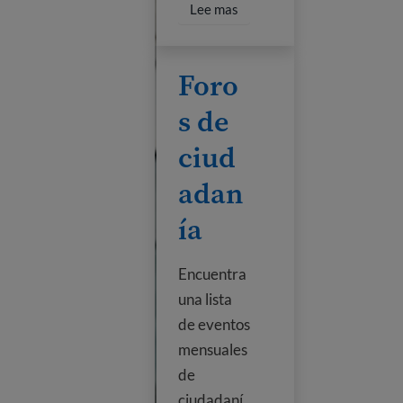
Read more about Library Ci
Lee mas
Foros de ciudadanía
Foro
s de
ciud
adan
ía
Encuentra
una lista
de eventos
mensuales
de
ciudadaní