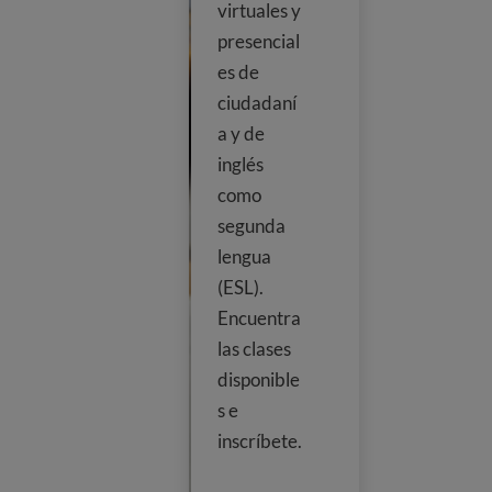
virtuales y
presencial
es de
ciudadaní
a y de
inglés
como
segunda
lengua
(ESL).
Encuentra
las clases
disponible
s e
inscríbete.