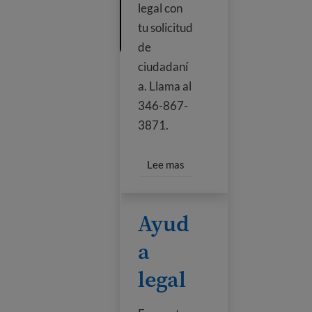
legal con
tu solicitud
de
ciudadaní
a. Llama al
346-867-
3871.
Read more about Classes & 
Lee mas
Ayuda legal
Ayud
a
legal