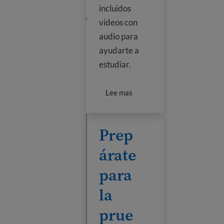
incluidos
videos con
audio para
ayudarte a
estudiar.
Read more about Citizenshi
Lee mas
Prepárate para la prueba de inglés
Prep
árate
para
la
prue