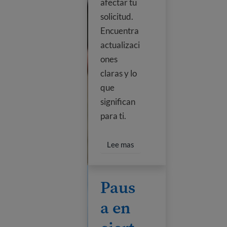
afectar tu
solicitud.
Encuentra
actualizaci
ones
claras y lo
que
significan
para ti.
Obtén más información sobre
Lee mas
Pausa en ciertas solicitudes de ciudad
Paus
a en