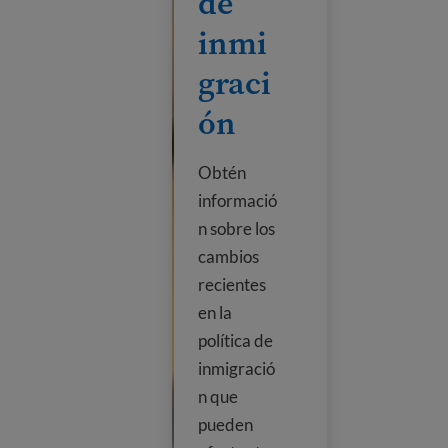
de
inmi
graci
ón
Obtén
informació
n sobre los
cambios
recientes
en la
política de
inmigració
n que
pueden