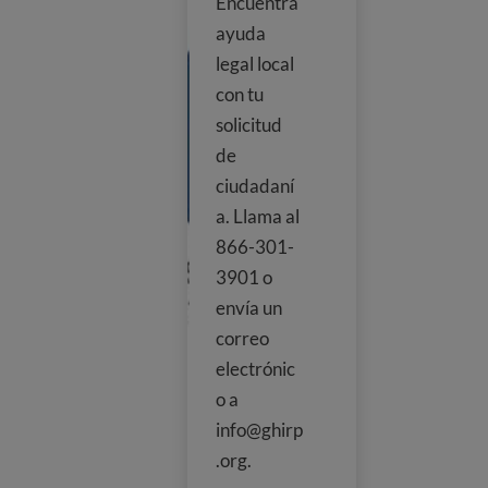
Encuentra
ayuda
legal local
con tu
solicitud
de
ciudadaní
a. Llama al
866-301-
3901 o
envía un
correo
electrónic
o a
info@ghirp
.org.