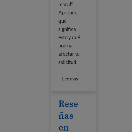
moral”.
Aprende
qué
significa
esto y qué
podría
afectar tu
solicitud.
Lee más sobre los nuevos re
Lee mas
Reseñas en redes sociales
Rese
ñas
en