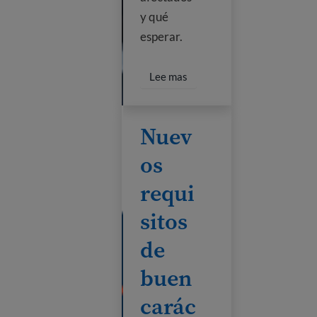
y qué
esperar.
Lee más sobre la pausa en ci
Lee mas
Nuevos requisitos de buen carácter m
Nuev
os
requi
sitos
de
buen
carác