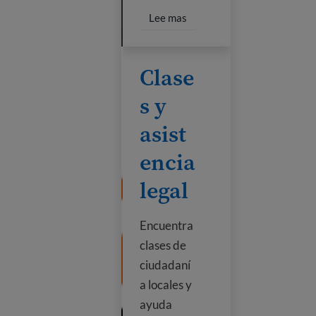
Read more about Citizenshi
Lee mas
Clases y asistencia legal
Clase
s y
asist
encia
legal
Encuentra
clases de
ciudadaní
a locales y
ayuda