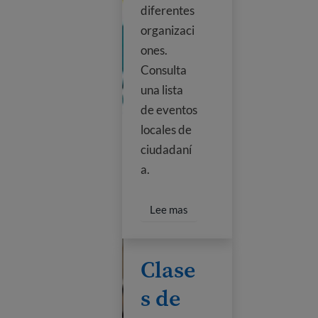
diferentes
organizaci
ones.
Consulta
una lista
de eventos
locales de
ciudadaní
a.
Read more about Houston N
Lee mas
Clases de ciudadanía en la biblioteca
Clase
s de