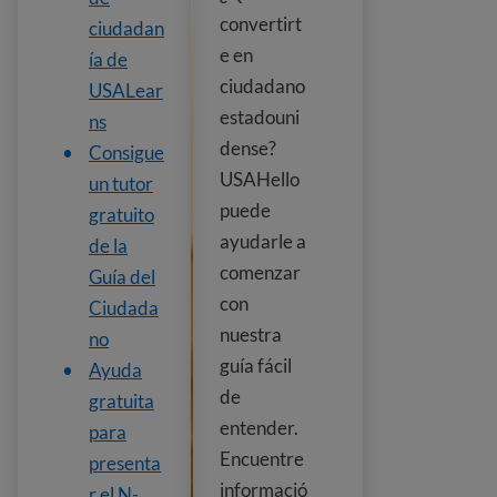
convertirt
ciudadan
e en
ía de
ciudadano
USALear
estadouni
ns
dense?
Consigue
USAHello
un tutor
puede
gratuito
ayudarle a
de la
comenzar
Guía del
con
Ciudada
nuestra
no
guía fácil
Ayuda
de
gratuita
entender.
para
Encuentre
presenta
informació
r el N-