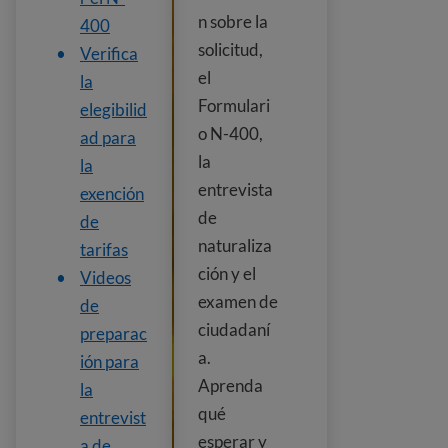
n sobre la
400
solicitud,
Verifica
el
la
Formulari
elegibilid
o N-400,
ad para
la
la
entrevista
exención
de
de
naturaliza
tarifas
ción y el
Videos
examen de
de
ciudadaní
preparac
a.
ión para
Aprenda
la
qué
entrevist
esperar y
a de