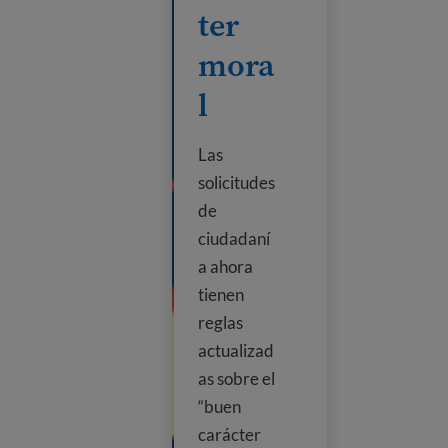
ter
mora
l
Las
solicitudes
de
ciudadaní
a ahora
tienen
reglas
actualizad
as sobre el
“buen
carácter