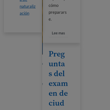
cómo
naturaliz
preparars
ación
e.
Read more about U.S. Citiz
Lee mas
Preguntas del examen de ciudadanía
Preg
unta
s del
exam
en de
ciud