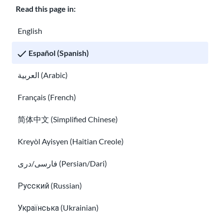
Encuentra ayuda gratuita para traducir en EE.
Read this page in:
UU.
Aprende sobre la seguridad digital y en las redes sociale
English
Español (Spanish)
العربية (Arabic)
Français (French)
简体中文 (Simplified Chinese)
Kreyòl Ayisyen (Haitian Creole)
فارسی/دری (Persian/Dari)
Aprende sobre la seguridad digital y en las
redes sociales para inmigrantes.
Русский (Russian)
Aprenda habilidades informáticas básicas y seguridad en
Українська (Ukrainian)