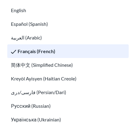
English
Español (Spanish)
العربية (Arabic)
Français (French)
简体中文 (Simplified Chinese)
Monica Iyer
Kreyòl Ayisyen (Haitian Creole)
Membre du conseil d'administration | Clinique
فارسی/دری (Persian/Dari)
internationale des droits de l'homme Duke Law
Русский (Russian)
Українська (Ukrainian)
Tiếng Việt (Vietnamese)