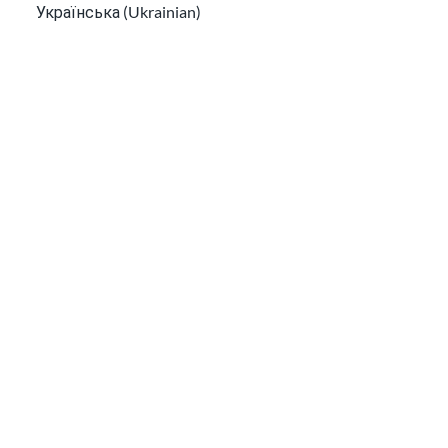
Українська (Ukrainian)
Tiếng Việt (Vietnamese)
Other pages in:
한국어 (Korean)
Ikinyarwanda (Kinyarwanda)
Kiswahili (Swahili)
አማርኛ (Amharic)
پښتو (Pashto)
Af Soomaali (Somali)
اُردُو (Urdu)