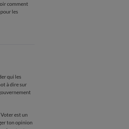
avoir comment
 pour les
er qui les
ot à dire sur
e gouvernement
 Voter est un
ger ton opinion