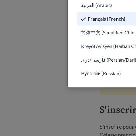
vis dans le Dako
العربية (Arabic)
Certaines villes
Français (French)
de vérifier ava
简体中文 (Simplified Chine
faire face à de
Kreyòl Ayisyen (Haitian C
Depending on y
فارسی/دری (Persian/Dari
Les conditions
Русский (Russian)
informations 
S'inscri
S'inscrire pour 
Cela ne prend q