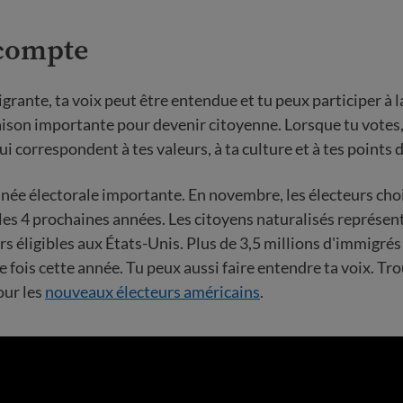
 compte
grante, ta voix peut être entendue et tu peux participer à 
aison importante pour devenir citoyenne. Lorsque tu votes,
i correspondent à tes valeurs, à ta culture et à tes points 
née électorale importante. En novembre, les électeurs choi
les 4 prochaines années. Les citoyens naturalisés représen
urs éligibles aux États-Unis. Plus de 3,5 millions d'immigré
e fois cette année. Tu peux aussi faire entendre ta voix. Tr
our les
nouveaux électeurs américains
.