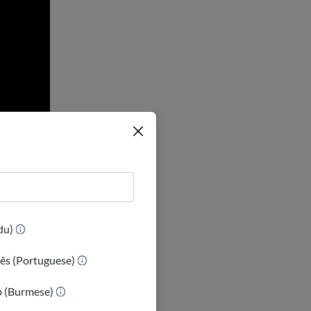
(Urdu)
ês (Portuguese)
t de voter aux
ာ (Burmese)
at (sauf si tu