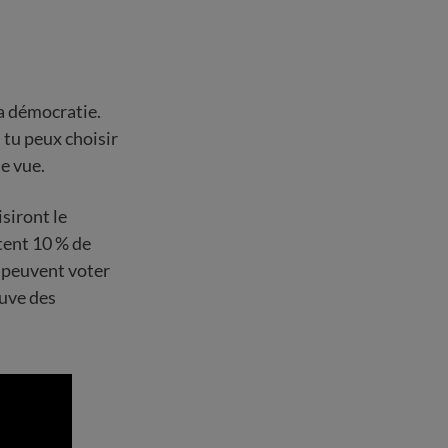
la démocratie.
 tu peux choisir
de vue.
siront le
tent 10 % de
s peuvent voter
ouve des