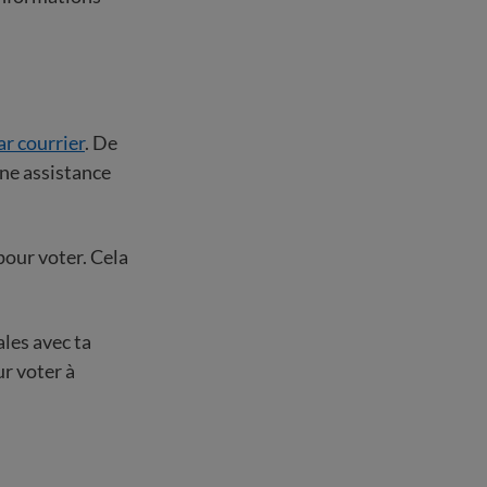
ar courrier
. De
une assistance
pour voter. Cela
ales avec ta
ur voter à