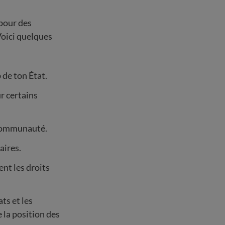
 pour des
Voici quelques
 de ton État.
r certains
 communauté.
aires.
nt les droits
ts et les
 la position des