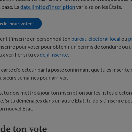
 base. La
date limite d'inscription
varie selon les États.
s ici pour voter !
nt t'inscrire en personne à ton
bureau électoral local
ou
p
'inscrire pour voter pour obtenir un permis de conduire ou 
x vérifier si tu es
déjà inscrite
.
carte d'électeur par la poste confirmant que tu es inscrite 
usieurs semaines pour arriver.
 tu dois mettre à jour ton inscription sur les listes élector
. Si tu déménages dans un autre État, tu dois t'inscrire po
on nouvel État.
de ton vote