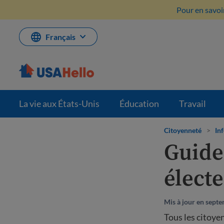
Aller
Pour en savoir
au
contenu
Français
La vie aux États-Unis
Éducation
Travail
Citoyenneté
>
In
Guide
élect
Mis à jour en sept
Tous les citoye