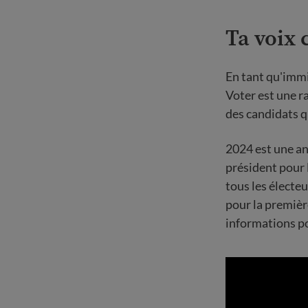
Ta voix
En tant qu'immi
Voter est une r
des candidats qu
2024 est une an
président pour 
tous les électe
pour la premièr
informations p