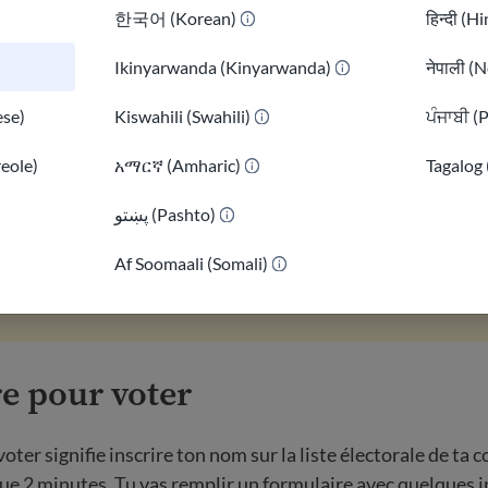
ta du Nord). En savoir plus sur les
règles spécifiques à cha
한국어 (Korean)
हिन्दी (H
 autorisent les non-citoyens à voter aux élections locales. 
Ikinyarwanda (Kinyarwanda)
नेपाली (N
nt de s'inscrire. Les personnes qui mentent pour pouvoir vo
se)
Kiswahili (Swahili)
ਪੰਜਾਬੀ (
 graves conséquences, notamment être arrêtées et même ex
reole)
አማርኛ (Amharic)
Tagalog 
our state, some
people convicted of a felony
may not be abl
پښتو (Pashto)
)
 de vote et les options varient d'un État à l'autre. Tu peux 
Af Soomaali (Somali)
relatives à ton État sur
VOTE411
.
re pour voter
voter signifie inscrire ton nom sur la liste électorale de t
ue 2 minutes. Tu vas remplir un formulaire avec quelques 