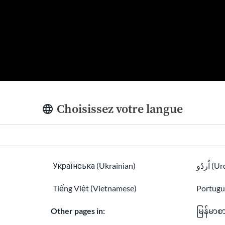
Choisissez votre langue
Українська (Ukrainian)
اُردُو 
 voter
Tiếng Việt (Vietnamese)
Portugu
e
citoyen des États-Unis
et
âgé de 18 ans
pour avoir le droi
Other pages in:
မြန်မာစ
ales. Tu dois également être inscrite pour voter dans ton Ét