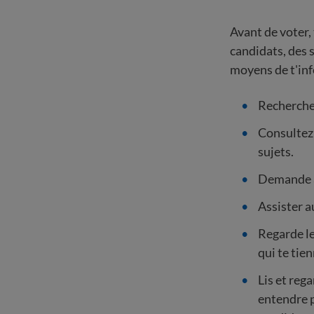
Avant de voter,
candidats, des 
moyens de t'inf
Recherche 
Consultez 
sujets.
Demande à 
Assister 
Regarde le
qui te tie
Lis et rega
entendre p