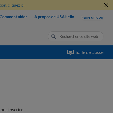
n, cliquez ici.
Comment aider
À propos de USAHello
Faire un don
Salle de classe
ous inscrire