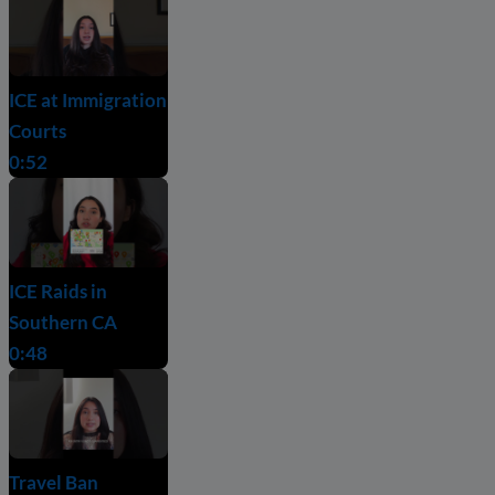
ICE at Immigration
Courts
0:52
ICE Raids in
Southern CA
0:48
Travel Ban