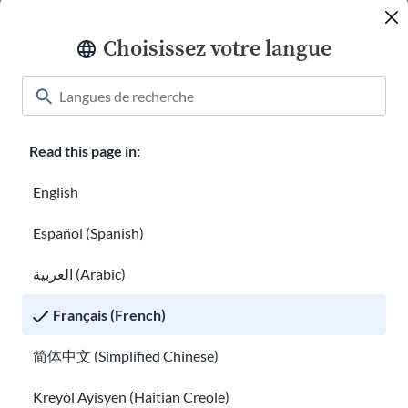
Choisissez votre langue
Plan de
Preparación
Familiar
1:13
Read this page in:
English
Español (Spanish)
Refugee
Resettlement
العربية (Arabic)
Update
0:43
Français (French)
简体中文 (Simplified Chinese)
Kreyòl Ayisyen (Haitian Creole)