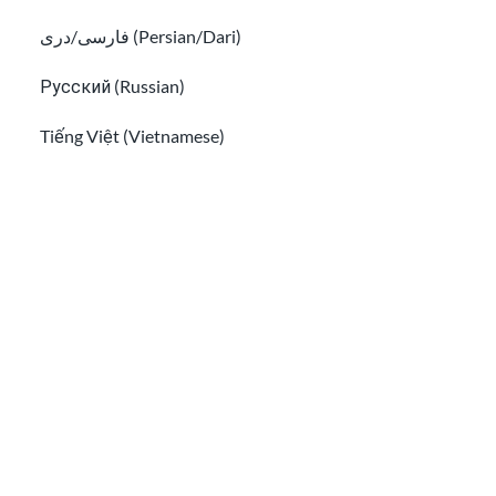
Social Media
فارسی/دری (Persian/Dari)
Surveillance
0:33
Русский (Russian)
Tiếng Việt (Vietnamese)
Other pages in:
Legal Help for
한국어 (Korean)
Immigrants
0:36
Ikinyarwanda (Kinyarwanda)
Kiswahili (Swahili)
አማርኛ (Amharic)
TPS pou Ayiti | TPS
Haiti Update
پښتو (Pashto)
0:40
Af Soomaali (Somali)