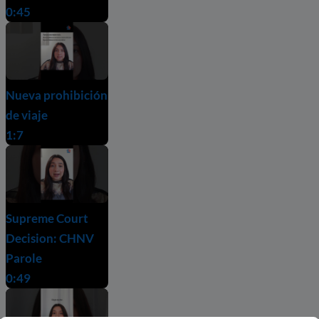
0:45
Nueva prohibición
de viaje
1:7
Supreme Court
Decision: CHNV
Parole
0:49