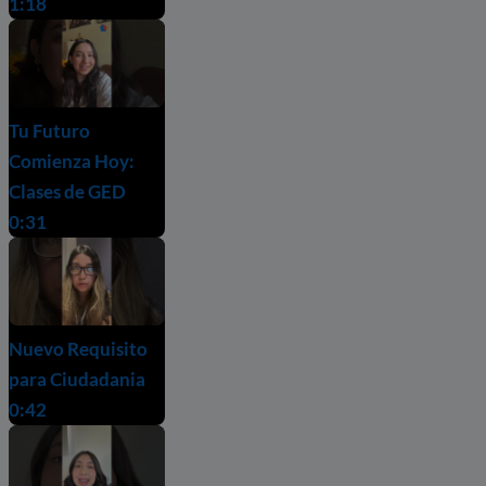
1:18
Tu Futuro
Comienza Hoy:
Clases de GED
0:31
Nuevo Requisito
para Ciudadania
0:42