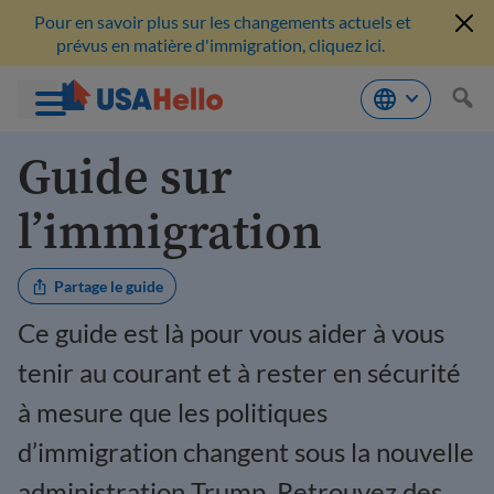
Pour en savoir plus sur les changements actuels et
prévus en matière d'immigration, cliquez ici.
Aller
Guide sur
au
contenu
l’immigration
Partage le guide
Ce guide est là pour vous aider à vous
tenir au courant et à rester en sécurité
à mesure que les politiques
d’immigration changent sous la nouvelle
administration Trump.
Retrouvez des