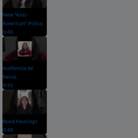
New "Anti-
American" Policy
0:45
Audiencia de
fianza
0:55
Bond Hearings
0:48