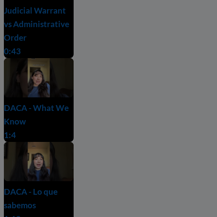
Judicial Warrant
vs Administrative
Order
0:43
DACA - What We
Know
1:4
DACA - Lo que
sabemos