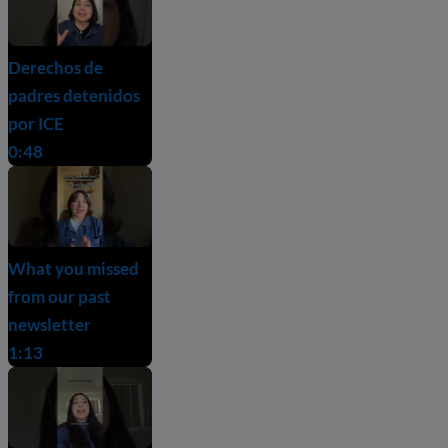
Derechos de
padres detenidos
por ICE
0:48
What you missed
from our past
newsletter
1:13