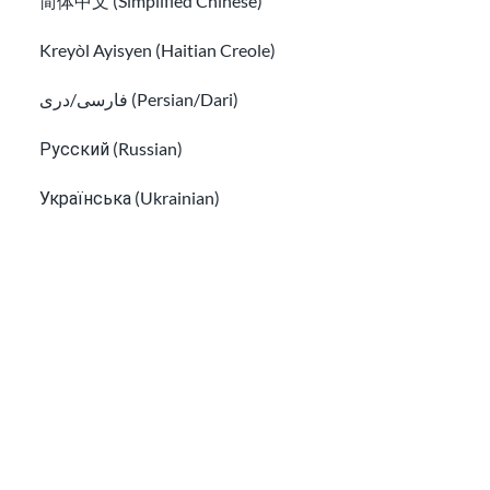
简体中文 (Simplified Chinese)
Kreyòl Ayisyen (Haitian Creole)
Inscrivez-vous à notre newsletter!
فارسی/دری (Persian/Dari)
Русский (Russian)
Українська (Ukrainian)
J'ai lu les
Informations sur la confidentialité
et
j'accepte de recevoir des e-mails de USAHello.
Tiếng Việt (Vietnamese)
Other pages in:
한국어 (Korean)
Ikinyarwanda (Kinyarwanda)
Salle de classe
À propos de USAHello
Kiswahili (Swahili)
Comment aider
Carrières chez USAHello