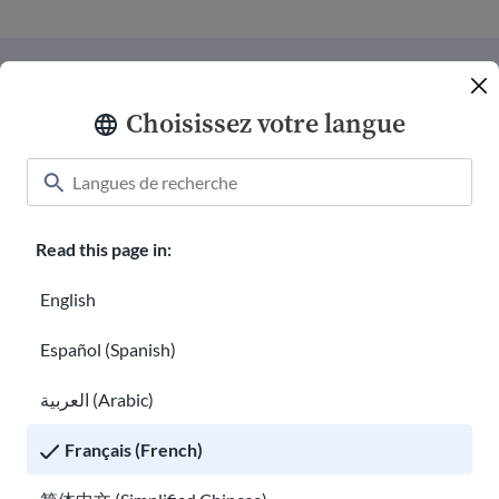
Connecter avec nous
Choisissez votre langue
Faire un don
Chemises de bienvenue
Read this page in:
Carrières chez USAHello
Faites du bénévolat avec nous
English
Rapports annuels
Español (Spanish)
hello@usahello.org
العربية (Arabic)
Facebook Messenger
Français (French)