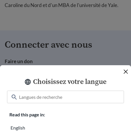
Caroline du Nord et d'un MBA de l'université de Yale.
Connecter avec nous
Faire un don
Chemises de bienvenue
Choisissez votre langue
Carrières chez USAHello
Faites du bénévolat avec nous
Rapports annuels
Read this page in:
hello@usahello.org
English