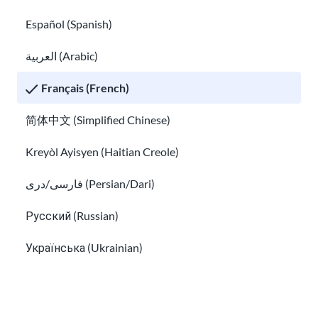
Facebook Messenger
Español (Spanish)
العربية (Arabic)
Français (French)
Inscrivez-vous à notre newsletter!
简体中文 (Simplified Chinese)
Kreyòl Ayisyen (Haitian Creole)
فارسی/دری (Persian/Dari)
J'ai lu les
Informations sur la confidentialité
et
j'accepte de recevoir des e-mails de USAHello.
Русский (Russian)
Українська (Ukrainian)
Tiếng Việt (Vietnamese)
Other pages in:
Salle de classe
À propos de USAHello