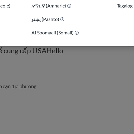
reole)
አማርኛ (Amharic)
Tagalog 
پښتو (Pashto)
)
Af Soomaali (Somali)
ể cung cấp USAHello
ếp cận địa phương