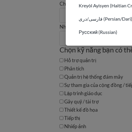
Chức danh công việc
Kreyòl Ayisyen (Haitian C
فارسی/دری (Persian/Dari
Nhà tuyển dụng hoặc trường học
Русский (Russian)
Chọn kỹ năng bạn có th
Hỗ trợ quản trị
Phân tích
Quản trị hệ thống đám mây
Sự tham gia của cộng đồng / ti
Lập trình giáo dục
Gây quỹ / tài trợ
Thiết kế đồ họa
Tiếp thị
Nhiếp ảnh