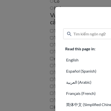
Có
Không
Vui lòng kiểm tra xem b
cả những ngôn ngữ áp 
Tiếng Ả Rập
Tiếng Trung Quốc
Tiếng Anh
Read this page in:
Tiếng Pháp
người Haiti
English
Tiếng Pashto
Español (Spanish)
Tiếng Ba Tư/Dari
Tiếng Nga
العربية (Arabic)
Tiếng Tây Ban Nha
Tiếng Ukraina
Français (French)
Tiếng Việt
简体中文 (Simplified Chine
Khác