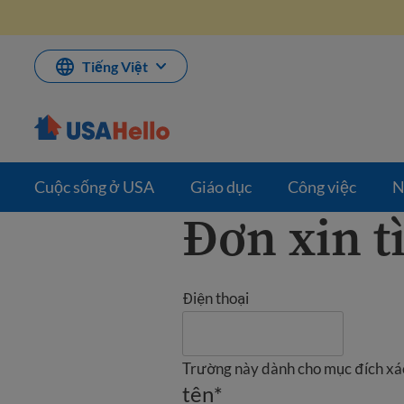
Bỏ
qua
nội
dung
Tiếng Việt
Cuộc sống ở USA
Giáo dục
Công việc
N
Đơn xin t
Điện thoại
Trường này dành cho mục đích xá
tên
*