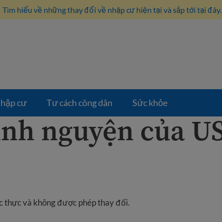
Tìm hiểu về những thay đổi về nhập cư hiện tại và sắp tới tại đây.
hập cư
Tư cách công dân
Sức khỏe
ình nguyện của U
c thực và không được phép thay đổi.