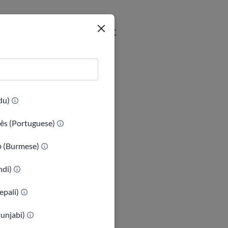
ây không (hãy chọn tất
(Urdu)
ês (Portuguese)
ာ (Burmese)
indi)
epali)
Punjabi)