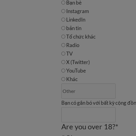
Bạn bè
Instagram
LinkedIn
bản tin
Tổ chức khác
Radio
TV
X (Twitter)
YouTube
Khác
Bạn có gắn bó với bất kỳ cộng đồn
Are you over 18?
*