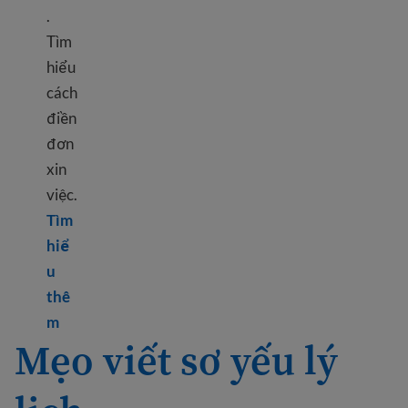
.
Tìm
hiểu
cách
điền
đơn
xin
việc.
Tìm
hiể
u
thê
Learn more about Filling out a job application
m
Mẹo viết sơ yếu lý