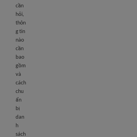
cần
hỏi,
thôn
g tin
nào
cần
bao
gồm
và
cách
chu
ẩn
bị
dan
h
sách