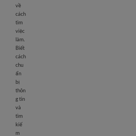
về
cách
tìm
việc
làm.
Biết
cách
chu
ẩn
bị
thôn
g tin
và
tìm
kiế
m