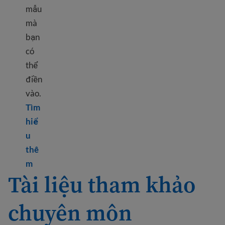
mẫu
mà
bạn
có
thể
điền
vào.
Tìm
hiể
u
thê
Learn more about Cover letter tips
m
Tài liệu tham khảo
chuyên môn