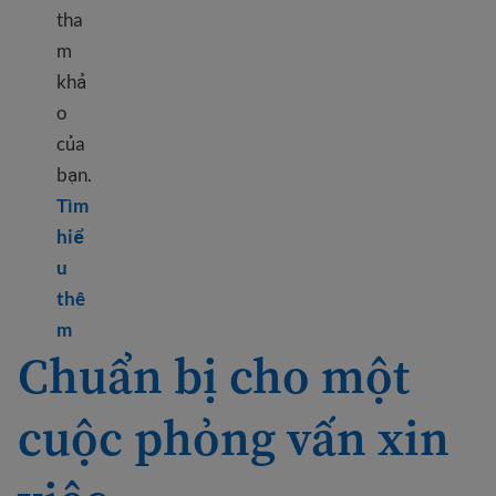
tha
m
khả
o
của
bạn.
Tìm
hiể
u
thê
Learn more about Professional references
m
Chuẩn bị cho một
cuộc phỏng vấn xin