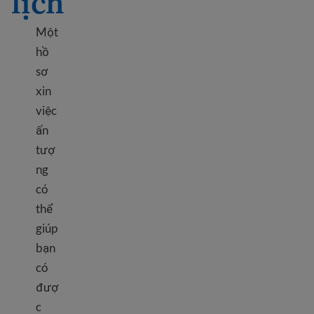
lịch
Một
hồ
sơ
xin
việc
ấn
tượ
ng
có
thể
giúp
bạn
có
đượ
c