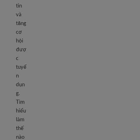
tin
và
tăng
cơ
hội
đượ
c
tuyể
n
dụn
g.
Tìm
hiểu
làm
thế
nào