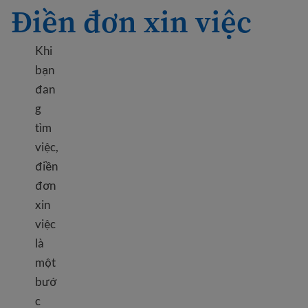
Điền đơn xin việc
Khi
bạn
đan
g
tìm
việc,
điền
đơn
xin
việc
là
một
bướ
c