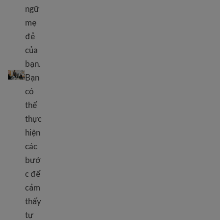
ngữ
mẹ
đẻ
của
bạn.
Chuẩn bị cho một cuộc phỏng vấn xin việc
Bạn
có
thể
thực
hiện
các
bướ
c để
cảm
thấy
tự