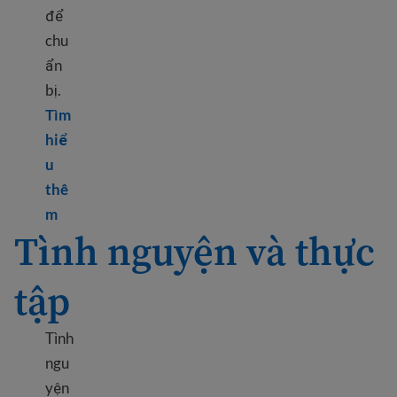
để
chu
ẩn
bị.
Tìm
hiể
u
thê
Learn more about Prepare for a job interview
m
Tình nguyện và thực
tập
Tình
ngu
yện