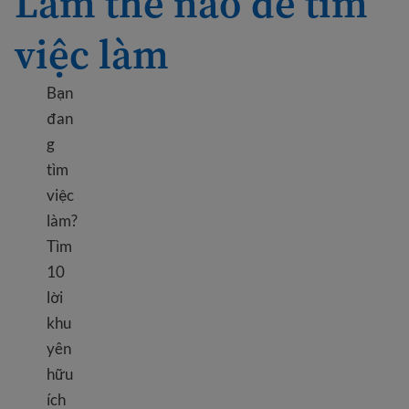
Làm thế nào để tìm
việc làm
Bạn
đan
g
tìm
việc
làm?
Tìm
10
lời
khu
yên
hữu
ích