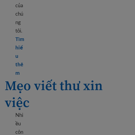
của
chú
ng
tôi.
Tìm
hiể
u
thê
Learn more about Resume tips
m
Mẹo viết thư xin
việc
Nhi
ều
côn