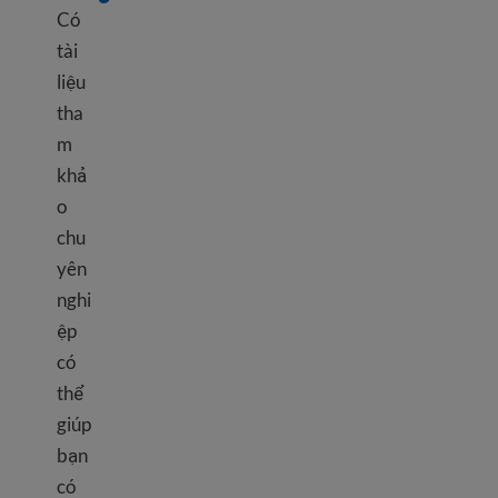
Có
tài
liệu
tha
m
khả
o
chu
yên
nghi
ệp
có
thể
giúp
bạn
có