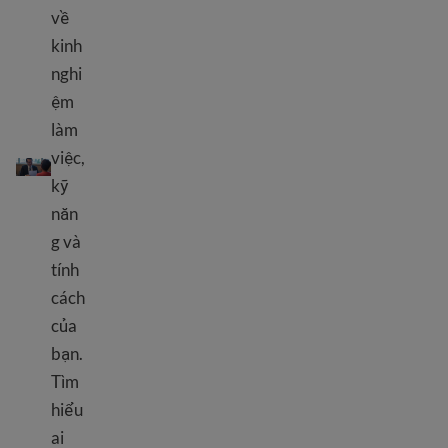
về
kinh
nghi
ệm
làm
Tài liệu tham khảo chuyên môn
việc,
kỹ
năn
g và
tính
cách
của
bạn.
Tìm
hiểu
ai