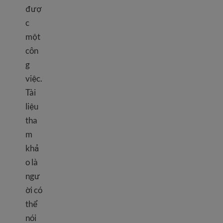
đượ
c
một
côn
g
việc.
Tài
liệu
tha
m
khả
o là
ngư
ời có
thể
nói