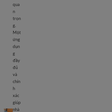
qua
n
trọn
g.
Một
ứng
dụn
g
đầy
đủ
và
chín
h
xác
giúp
Điền đơn xin việc
nhà