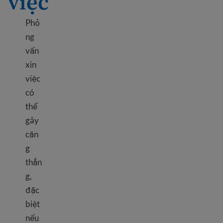
việc
Phỏ
ng
vấn
xin
việc
có
thể
gây
căn
g
thẳn
g,
đặc
biệt
nếu