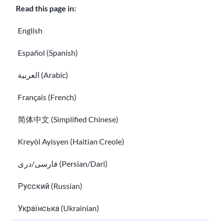
Read this page in:
gia
vào
English
cộn
g
Español (Spanish)
đồn
العربية (Arabic)
g
của
Français (French)
bạn.
Tìm
简体中文 (Simplified Chinese)
hiể
Kreyòl Ayisyen (Haitian Creole)
u
thê
فارسی/دری (Persian/Dari)
Learn more about Volunteering and internships
m
Làm việc từ xa
Русский (Russian)
Українська (Ukrainian)
Làm