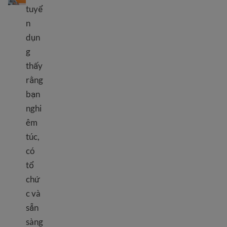
tuyể
n
dụn
g
thấy
rằng
bạn
nghi
êm
túc,
có
tổ
chứ
c và
sẵn
sàng