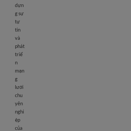
dựn
g sự
tự
tin
và
phát
triể
n
mạn
g
lưới
chu
yên
nghi
ệp
của