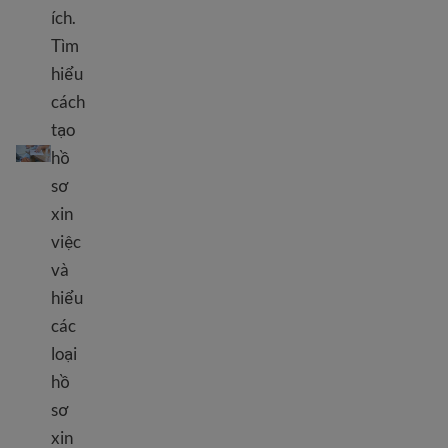
ích.
Tìm
hiểu
cách
tạo
Mẹo viết sơ yếu lý lịch
hồ
sơ
xin
việc
và
hiểu
các
loại
hồ
sơ
xin