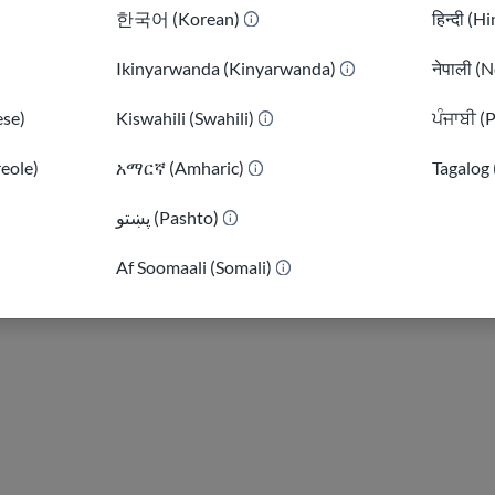
한국어 (Korean)
हिन्दी (H
Ikinyarwanda (Kinyarwanda)
नेपाली (N
se)
Kiswahili (Swahili)
ਪੰਜਾਬੀ (
reole)
አማርኛ (Amharic)
Tagalog 
پښتو (Pashto)
)
 public benefits?
Af Soomaali (Somali)