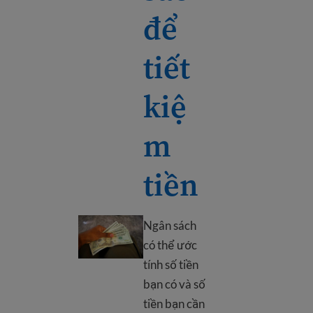
để
tiết
kiệ
m
tiền
Lập ngân sách để tiết kiệm tiền
Ngân sách
có thể ước
tính số tiền
bạn có và số
tiền bạn cần