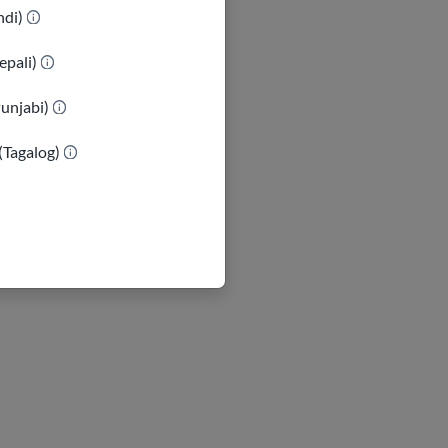
indi)
epali)
Punjabi)
(Tagalog)