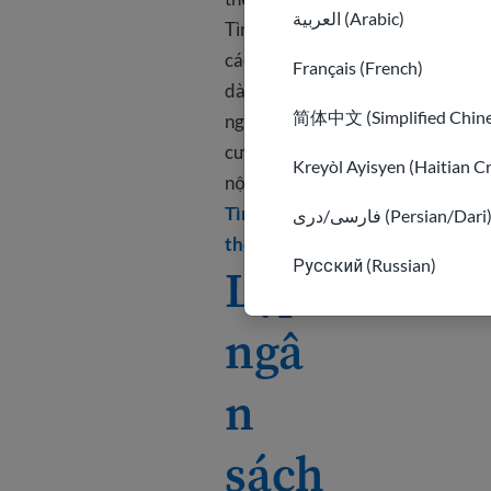
العربية (Arabic)
Tìm hiểu về
các lựa chọn
Français (French)
dành cho
简体中文 (Simplified Chine
người nhập
cư và cách
Kreyòl Ayisyen (Haitian C
nộp đơn.
Tìm hiểu
فارسی/دری (Persian/Dari
Learn more about What are
thêm
Русский (Russian)
Lập
ngâ
n
sách