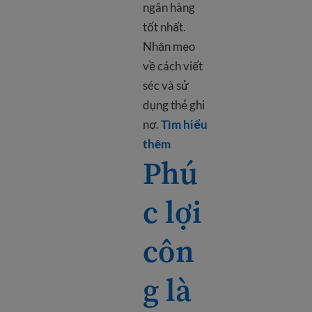
ngân hàng
tốt nhất.
Nhận mẹo
về cách viết
séc và sử
dụng thẻ ghi
nợ.
Tìm hiểu
Learn more about Bank in
thêm
Phú
c lợi
côn
g là