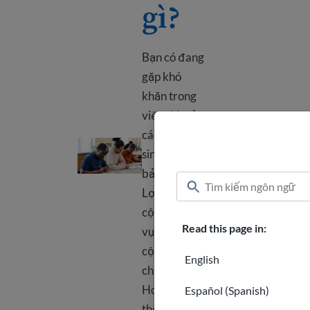
gì?
Bạn có đang
gặp khó
khăn trong
việc chi trả
các chi phí
Phúc lợi công là gì?
sinh hoạt cơ
bản không?
Lợi ích công
cộng và dịch
Read this page in:
vụ công
cộng từ
English
chính phủ
Hoa Kỳ có
Español (Spanish)
thể giúp ích.