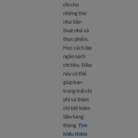
chi cho
những thứ
như tiền
thuê nhà và
thực phẩm.
Học cách lập
ngân sách
chi tiêu. Điều
này có thể
giúp bạn
trang trải chi
phí và thậm
chí tiết kiệm
tiền hàng
tháng.
Tìm
Learn more about Mak
hiểu thêm