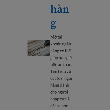
hàn
g
Mở tài
Thông tin ngân hàng
khoản ngân
hàng có thể
giúp bạn giữ
tiền an toàn.
Tìm hiểu về
các loại ngân
hàng dành
cho người
nhập cư và
cách chọn