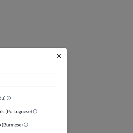
(Urdu)
ês (Portuguese)
ာ (Burmese)